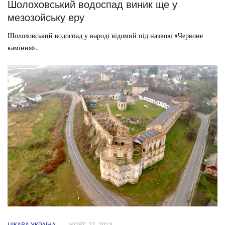
Шолоховський водоспад виник ще у
мезозойську еру
Шолоховський водоспад у народі відомий під назвою «Червоне
каміння».