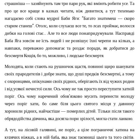
,
.
страшніша
—
хазяйнують
там
три
пари
рук
які
вміють
робити
усе
Та
,
,
про
це
все
краще
в
казках
читати
ніж
дивитися
а
тут
тихенько
: "
нагадаємо
собі
слова
мудрої
Баби
Яги
Багато
знатимеш
—
скоро
".
,
,
,
старим
станеш
Отолс
коли
слухаєш
все
те
то
лсах
проймає
волосся
...
.
дибки
на
голові
стає
Але
то
все
люди
понапридумували
Насправді
,
Баба
Яга
зовсім
не
їсть
людей
і
не
розвішує
їхні
черепи
на
кілках
а
,
,
навпаки
переважно
допомагає
та
роздає
поради
як
добратися
до
,
,
,
.
безсмертя
Кощія
бо
то
можливо
і
людське
безсмертя
,
,
Молодята
коли
стають
на
рушничок
щастя
повинні
щиро
шанувати
,
,
своїх
прародителів
і
добре
знати
що
душі
предків
безсмертні
а
тому
,
,
є
охоронцями
опікунами
своїх
рідних
оберігають
їх
від
чужих
родин
.
і
від
усякої
нечистої
сили
Ось
чому
не
так
просто
переступити
хатній
.
'
поріг
Ось
чому
наречений
обов
язково
мусить
перенести
молоду
,
через
поріг
хати
бо
саме
біля
цього
святого
місця
у
давнину
,
.
хоронили
рідних
найчастіше
—
померлих
дітей
Тільки
після
такого
,
,
.
обрядодійства
дівчина
яка
досягла
пори
зрілості
могла
стати
ланкою
,
,
,
:
А
тут
на
лісовій
галявині
не
поріг
а
ціле
пограниччя
хатина
на
,
,
.
курячих
ніжках
а
в
ній
баба
яка
знає
таємниці
цього
та
того
світів