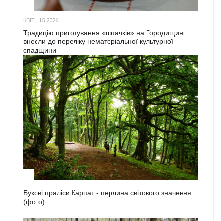
3
КВІТ., 15 2026
Традицію приготування «шпачків» на Городищині
внесли до переліку нематеріальної культурної
спадщини
1
Букові праліси Карпат - перлина світового значення
(фото)