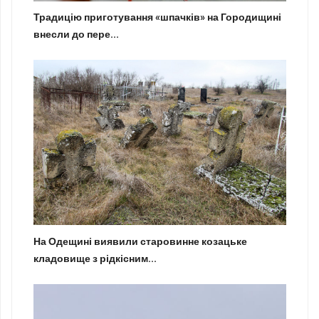
Традицію приготування «шпачків» на Городищині
внесли до пере...
На Одещині виявили старовинне козацьке
кладовище з рідкісним...