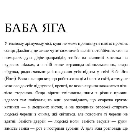
БАБА ЯГА
,
У
темному
дрімучому
лісі
куди
не
може
проник
нути
навіть
промінь
,
сонця
Дажбога
де
лише
чути
таємничий
шепіт
потойбічних
сил
та
-
,
померлих
душ
дідів
прапрадідів
стоїть
на
галявині
хатинка
на
,
-
,
курячих
ніжках
а
в
ній
живе
верховода
жінок
амазонок
стара
,
відунка
родоначальниця
і
предкиня
усіх
відьом
у
світі
Баба
Яга
(
).
,
,
Йога
Вона
знає
про
все
що
робиться
на
цім
і
на
тім
світі
а
тому
не
,
,
кожного
до
себе
підпускає
і
врешті
не
всяка
людина
наважиться
піти
.
,
тією
стороною
Якщо
вірити
сміливцям
яким
з
різних
причин
,
,
вдалося
там
побувати
то
одні
розповідають
що
огорожа
кругом
,
хатинки
—
з
людських
кісток
а
на
жердинах
огорожі
стирчать
,
,
людські
черепи
з
очима
які
світяться
але
говорити
ті
черепи
не
.
,
,
здатні
Замість
дверей
—
людські
ноги
замість
засувів
—
руки
.
замість
замка
—
рот
з
гострими
зубами
А
далі
їхня
розповідь
ще