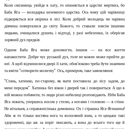
,
,
Коли
сміливець
увійде
в
хату
то
опиняється
в
царстві
мертвих
бо
.
Баба
Яга
—
володарка
неземного
царства
Ось
чому
цій
чарівниці
.
підкоряється
вся
звірина
в
лісі
Коли
добрий
молодець
чи
чарівна
,
дівчина
поверталися
до
світу
Божого
то ставали
зовсім
іншими
,
,
,
,
людьми
очищалися
душею
і
відтоді
у
разі
небезпеки
їх
оберігав
.
зоряний
дух
предків
,
Одним
Баба
Яга
може
допомогти
іншим
—
на
все
життя
.
,
напакостити
Добре
чує
руський
дух
толе
не
кожен
може
прийти
до
.
,
'
неї
А
щоб
відчинилися
двері
її
хати
обов
язково
треба
бути
знаючим
"
".
,
,
:
та
вміти
сотворити
молитву
Ось
приміром
таке
замовляння
"
,
,
-
,
:
,
Стань
хатинко
по
старому
як
мати
поставила
до
лісу
задом
до
".
.
мене
передом
Хатинка
без
вікон
і
дверей
так
і
повернеться
А
що
в
,
.
ній
можна
побачити
то
люди
різні
небилиці
розповідають
Ніби
Баба
,
,
.
Яга
лежить
упершись
носом
у
стелю
а
ногами
і
головою
—
в
стіни
,
.
-
!
Не
вітальня
а
справжнісінька
домовина
Ох
і
страшна
Яга
Ягишина
,
Аби
ж
то
тільки
костяна
нога
та
волосяний
язик
а
то
цицьки
такі
,
,
здоровенні
що
аж
за
поріг
звисають
а
вона
до
всього
того
ще
й