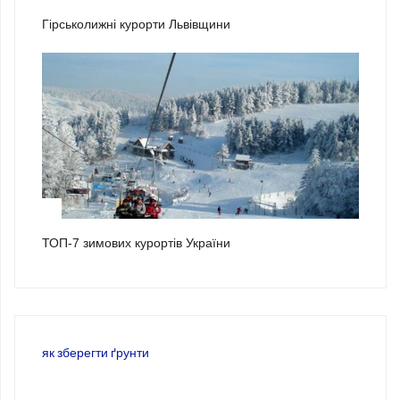
Гірськолижні курорти Львівщини
3
ТОП-7 зимових курортів України
як зберегти ґрунти