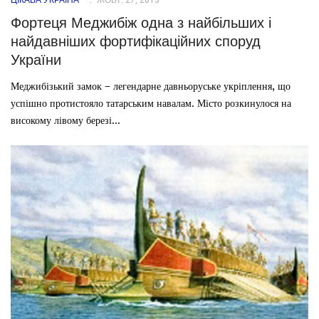
ЦІКАВА УКРАЇНА
ЖОВТ. 27, 2013
Фортеця Меджибіж одна з найбільших і
найдавніших фортифікаційних споруд
України
Меджибізький замок – легендарне давньоруське укріплення, що
успішно протистояло татарським навалам. Місто розкинулося на
високому лівому березі...