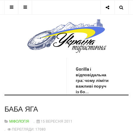
ОСТАННЯ НОВИНА
Gorilla і
відповідальна
гра: чому ліміти
важливі поруч
із бо...
БАБА ЯГА
МІФОЛОГІЯ
15 ВЕРЕСНЯ 2011
ПЕРЕГЛЯДИ: 17080