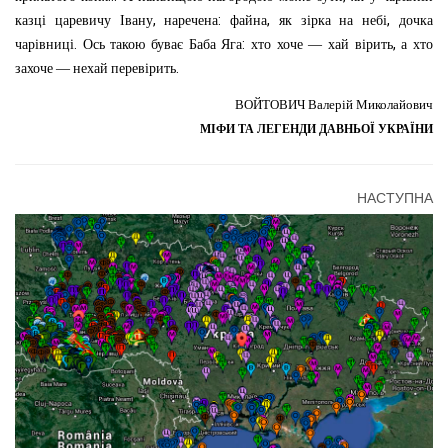
,
:
,
,
казці
царевичу
Івану
наречена
файна
як
зірка
на
небі
дочка
.
:
,
чарівниці
Ось
такою
буває
Баба
Яга
хто
хоче
—
хай
вірить
а
хто
.
захоче
—
нехай
перевірить
ВОЙТОВИЧ
Валерій Миколайович
МІФИ ТА ЛЕГЕНДИ ДАВНЬОЇ УКРАЇНИ
НАСТУПНА