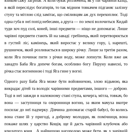
.
,
,
язиком
сажу
загрібає
А
коли
буває
розлючена
як
у
тій
чарівній
казці
,
в
якій
переслідує
богатирів
то
так
мідним
товкачем
підганяє
залізну
,
.
ступу
та
мітлою
слід
замітає
що
сміливцям
аж
дух
перехоплює
Тоді
,
.
одна
губа
в
неї
попід
небесами
а
друга
—
по
землі
волочиться
Кидай
,
,
.
туди
хоч
пуд
солі
коней
інші
предмети
—
ніщо
не
допомагає
Лише
:
,
чарівні
предмети
стають
їй
на
заваді
гребінець
який
перетворюється
;
,
,
,
,
в
густий
ліс
камінець
який
виростає
у
велику
гору
і
нарешті
,
.
,
рушничок
який
розливається
в
широку
річку
Лише
за
третім
разом
,
.
коли
Яга
починає
пити
з
річки
воду
може
лопнути
Коли
вже
аж
,
,
занадто
Баба
Яга
допече
богам
особливо
богу
Перуну
навесні
то
.
річка
стає
вогненною
і
тоді
Яга
гине
у
вогні
,
,
Одного
разу
Баба
Яга
може
бути
войовничою
злою
відьмою
яка
,
.
викрадає
дітей
та
володіє
чарівними
предметами
іншого
—
доброю
,
,
,
,
Тоді
в
неї
завжди
в
належному
стані
ступа
кочерга
мітла
товкач
бо
,
вона
—
заступниця
та
охоронниця
вогню
за
яким
мачуха
вкотре
.
,
посилає
до
неї
падчерку
Дівчина
допомагає
старій
бабусі
бо
колись
,
,
,
вона
стане
їй
у
пригоді
а
доброму
молодцю
як
помічниця
вона
,
покаже
шлях
у
царство
Кощія
ще
й
дасть
чарівний
клубочок
або
...
,
крилатого
коня
А
найвищою
нагородою
може
бути
як
у
чарівній