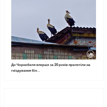
До Чорнобиля вперше за 20 років прилетіли на
гніздування біл...