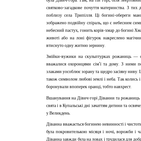
-
.
,
,
була
Дівич
гора
Там
на
тій
горі
біля
леертовни
-
.
святково
загадкове
почуття
материнства
З
тих
.
-
поблизу
села
Трипілля
Ці
богині
обереги
маю
,
зображено
подвійну
спіраль
що
є
небесним
сим
,
-
небесний
пастух
гонить
корів
хмар
до
богині
Хм
животі
або
на
лоні
фігурок
накреслено
магічн
.
втиснуто
одну
житню
зернину
-
Змійки
вужики
на
скульптурках
рожаниць
—
'
.
вважалися
охоронцями
сім
ї
та
дому
З
ними
п
.
злаками
уособлює
зорану
та
щедро
засіяну
ниву
.
також
символом
любові
землі
і
неба
Так
колись
і
,
.
боронували
впоперек
оранці
тобто
навхрест
-
Вшанування
на
Дівич
горі
Діванни
та
рожаниць
свята
і
в
Купальські
дні
зачаттям
дитини
та
освяч
.
у
Великдень
Діванна
вважається
богинею
невинності
і
чистот
,
була
покровителькою
місяця
і
ночі
ворожби
і
ч
Діванна
завжди
була
на
ловах
і
трудилася
для
доб