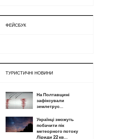
ФЕЙСБУК
ТУРИСТИЧНІ НОВИНИ
На Полтавщині
зафіксували
землетрус...
Українці зможуть
побачити пік
метеорного потоку
Ліриди 22 кв...