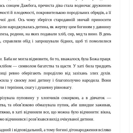
,
ась
сонцем
Дажбога
пречиста
діва
стала
водночас
дружиною
,
,
чості
й
плодючості
покровителькою
породільних
обрядів
а
її
.
чої
долі
Ось
чому
зберігся
стародавній
звичай
приносити
,
Коли
народжувалась
дитина
як
жертву
цим
богиням
у
давнину
,
,
,
,
.
апеза
родини
на
яких
подавали
хліб
сир
мед
та
вино
В
день
,
,
о
справляли
обід
і
запрошували
бідних
щоб
ті
помолилися
.
,
,
,
.
и
Баба
не
могла
відмовити
бо
то
вважалося
була
Божа
праця
.
хлібом
—
символом
багатства
та
щастя
У
хаті
била
три
дцять
.
иці
ревно
оберігають
породіллю
від
зазіхань
злих
духів
.
осила
у
своєму
лоні
дитину
і
благополучно
народила
Вони
,
.
ли
і
терпіння
снагу
і
душевну
рівновагу
,
різувала
пуповину
у
хлопчиків
сокиркою
а
в
дівчаток
—
,
'
,
,
тва
та
обов
язково
обмазувала
пупик
аби
швидше
заживав
,
,
:
,
тяжко
в
хаті
відчиняли
все
що
можна
було
відчинити
вікна
'
.
амо
відчинився
і
розв
язався
вихід
очікуваної
дитини
,
ладний
і
відповідальний
а
тому
богині
дітонародження
всіляко