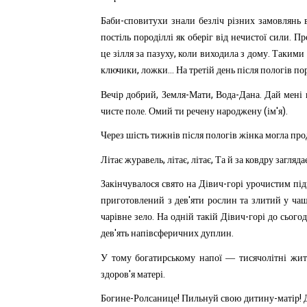
-
Баби
сповитухи
знали
безліч
різних
замовлянь
.
постіль
породіллі
як
оберіг
від
нечистої
сили
Пр
,
.
це
зілля
за
пазуху
коли
виходила
з
дому
Такими
,
...
ключики
ложки
На
третій
день
після
пологів
по
,
-
,
-
.
Вечір
добрий
Земля
Мати
Вода
Дана
Дай
мені
.
(
'
).
чисте
поле
Омий
ти
речену
народжену
ім
я
Через
шість
тижнів
після
пологів
жінка
могла
про
,
,
,
Літає
журавель
літає
літає
Та
й
за
ковдру
загляда
-
Закінчувалося
свято
на
Дівич
горі
урочистим
пі
'
приготовлений
з
дев
яти
рослин
та
злитий
у
ча
.
-
чарівне
зело
На
одній
такій
Дівич
горі
до
сьогод
'
.
дев
ять
напівсферичних
дуплин
У
тому
богатирському
напої
—
тисячолітні
жит
'
.
здоров
я
матері
-
!
-
!
Богине
Ролсанице
Пильнуй
свою
дитину
матір