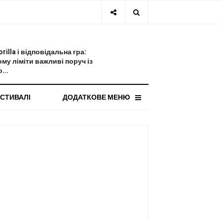
СТАННЯ НОВИНА
orilla і відповідальна гра:
ому ліміти важливі поруч із
...
СТИВАЛІ
ДОДАТКОВЕ МЕНЮ