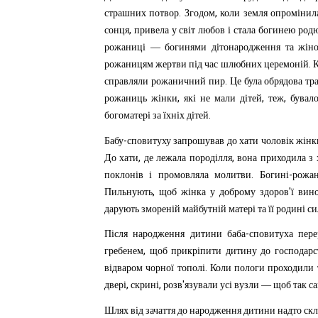
.
,
страшних
потвор
Згодом
коли
земля
опромінил
,
сонця
привела
у
світ
любов
і
стала
богинею
родю
рожаниці
—
богинями
дітона
родження
та
жіно
.
рожаницям
жертви
під
час
шлюбних
церемоній
.
справляли
рожаничний
пир
Це
була
обрядова
тр
,
,
,
рожаниць
жінки
які
не
мали
дітей
теж
бувал
.
богоматері
за
їхніх
дітей
-
Бабу
сповитуху
запрошував
до
хати
чоловік
жінк
,
,
До
хати
де
лежала
породілля
вона
приходила
з
.
-
поклонів
і
промовляла
молитви
Богині
рожан
,
'
Пильнують
щоб
жінка
у
доброму
здоров
ї
вин
дарують
змореній
майбутній
матері
та
її
родині
си
-
Після
народження
дитини
баба
сповитуха
пере
,
гребенем
щоб
прикріпити
дитину
до
господарс
.
відваром
чорної
тополі
Коли
пологи
проходили
,
,
'
двері
скрині
розв
язували
усі
вузли
—
щоб
так
с
Шлях
від
зачаття
до
народження
дитини
надто
ск