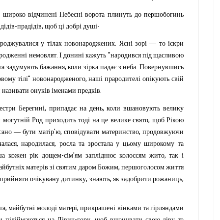
у
широко
відчинені
Небесні
ворота
плинуть
до
першобогинь
-
,
-
дідів
прадідів
щоб
ці
добрі
душі
.
дроджувалися
у
тілах
новонароджених
Ясні
зорі
—
то
іскри
.
"
родженні
немовлят
І
донині
кажуть
народився
під
щасливою
,
.
та
задумують
бажання
коли
зірка
падає
з
неба
Повернувшись
"
,
овому
тілі
новонародженого
наші
прародителі
опікують
свій
.
й
називати
онуків
іменами
предків
,
,
естри
Берегині
припадає
на
день
коли
вшановують
велику
,
м
могутній
Род
приходить
тоді
на
це
велике
свято
щоб
Рікою
'
,
,
сано
—
бути
матір
ю
сповідувати
материнство
продовжуючи
,
,
чалася
народилася
росла
та
зростала
у
цьому
широкому
та
-
'
,
ша
кожен
рік
дощем
сім
ям
запліднює
колоссям
жито
так
і
,
айбутніх
матерів
зі
святим
даром
Божим
першоголосом
життя
,
,
,
прийняти
очікувану
дитинку
знають
як
задобрити
рожаниць
,
,
та
майбутні
молоді
матері
прикрашені
вінками
та
гірляндами
-
,
и
підіймаються
на
Дівич
гору
щоб
вшанувати
свою
діву
та