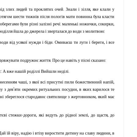
.
,
від
злих
людей
та
проклятих
очей
Знали
і
зілля
яке
клали
у
отягом
шести
тижнів
після
пологів
мати
повинна
була
класти
:
,
,
оберегами
були
різні
залізні
речі
маленькі
ножички
сокирки
:
роділля
йшла
до
джерела
і
зверталася
до
води
з
молитвою
.
,
води
від
усякої
нужди
і
біди
Омиваєш
ти
луги
і
береги
і
все
.
:
довжувати
подружнє
життя
Про
це
навіть
у
пісні
сказано
:
.
є
А
вже
нашій
роділлі
Вийшли
неділі
,
,
днесенням
чаші
з
якої
всі
присутні
пили
божественний
напій
'
,
шу
з
дев
яти
окремих
ритуальних
посудин
в
яких
варилося
те
,
ні
збереглося
стародавнє
святилище
з
жертовником
який
має
-
,
,
,
тєві
стежки
дороги
які
ведуть
до
рідної
землі
до
щастя
до
,
,
Дай
їй
віру
надію
і
втіху
виростити
дитину
на
славу
людини
в