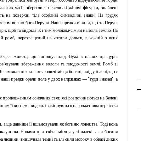
,
,
,
ка
збиралися
майбутні
матері
особливо
відчуваючи
те
горде
,
далеких
часів
збереглися
невеличкі
жіночі
фігурки
знайдені
.
ть
на
поверхні
тіла
особливі
символічні
знаки
На
грудях
.
,
,
волом
вогню
бога
Перуна
Наші
предки
вірили
що
то
Перун
,
-
'
.
ари
щоб
та
видоїла
їх
і
тим
молоком
сім
ям
напоїла
землю
На
,
,
ий
ромб
перехрещений
на
чотири
дольки
в
кожній
з
яких
,
.
оберег
живота
що
виношує
плід
Вужі
в
наших
пращурів
'
.
ов
язували
збереження
вологи
та
плодючості
землі
Ромб
зі
,
,
Ці
символи
позначають
родючі
місця
богині
плід
у
її
лоні
що
є
"
",
наші
предки
орали
поле
у
двох
напрямках
—
туди
і
назад
а
,
є
продовженням
сонячних
свят
які
розпочинаються
на
Зелені
,
енням
її
вогнем
і
водою
і
закінчуються
народженням
первістка
,
.
и
а
ще
давніше
її
вшановували
як
богиню
ловецтва
Тоді
вона
.
аклунства
Ночами
при
світлі
місяця
у
ті
далекі
часи
богиня
,
ра
людини
знищувала
темні
та
злі
сили
мороку
в
образі
диких