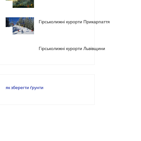
1
Гірськолижні курорти Прикарпаття
2
3
Гірськолижні курорти Львівщини
як зберегти ґрунти