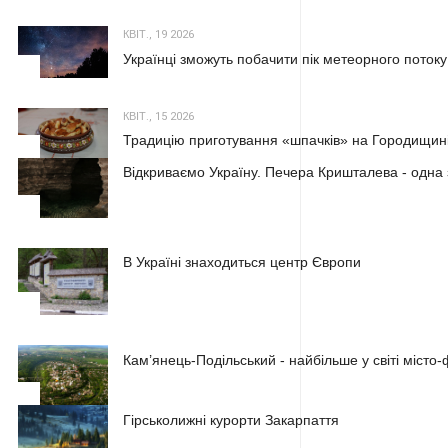
КВІТ., 19 2026
Українці зможуть побачити пік метеорного потоку
2
КВІТ., 15 2026
Традицію приготування «шпачків» на Городищині
3
Відкриваємо Україну. Печера Кришталева - одна 
1
В Україні знаходиться центр Європи
2
Кам’янець-Подільський - найбільше у світі місто
3
Гірськолижні курорти Закарпаття