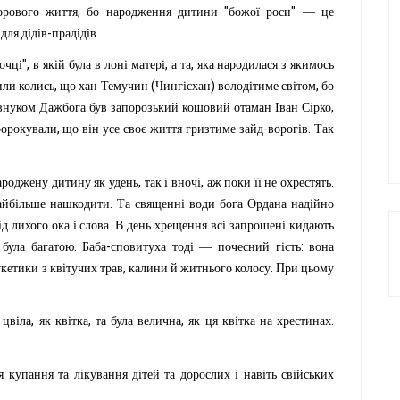
,
"
"
орового
життя
бо
народження
дитини
божої
роси
—
це
-
.
для
дідів
прадідів
",
,
,
очці
в
якій
була
в
лоні
матері
а
та
яка
народилася
з
якимось
,
(
)
,
или
колись
що
хан
Темучин
Чингісхан
володітиме
світом
бо
,
внуком
Дажбога
був
запорозький
кошовий
отаман
Іван
Сірко
,
-
.
орокували
що
він
усе
своє
життя
гризтиме
зайд
ворогів
Так
,
,
.
ароджену
дитину
як
удень
так
і
вночі
аж
поки
її
не
охрестять
.
айбільше
нашкодити
Та
священні
води
бога
Ордана
надійно
.
ід
лихого
ока
і
слова
В
день
хрещення
всі
запрошені
кидають
.
-
:
була
багатою
Баба
сповитуха
тоді
—
почесний
гість
вона
,
.
укетики
з
квітучих
трав
калини
й
житнього
колосу
При
цьому
,
,
,
.
цвіла
як
квітка
та
була
велична
як
ця
квітка
на
хрестинах
я
купання
та
лікування
дітей
та
дорослих
і
навіть
свійських