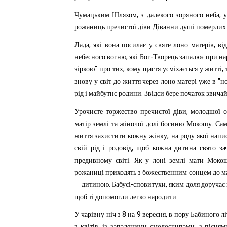
,
,
Чумацьким
Шляхом
з
далекого
зоряного
неба
рожаниць
пречистої
діви
Діванни
душі
померлих
,
,
Лада
які
вона
посилає
у
святе
лоно
матерів
ві
,
-
небесного
вогню
які
Бог
Творець
запалює
при
на
"
,
,
зіркою
про
тих
кому
щастя
усміхається
у
житті
"
знову
у
світ
до
життя
через
лоно
матері
уже
в
н
.
рід
і
майбутнє
родини
Звідси
бере
початок
звича
,
Урочисте
торжество
пречистої
діви
молодшої
с
.
матір
землі
та
жіночої
долі
богиню
Мокошу
Са
,
життя
захистити
кожну
жінку
на
роду
якої
напи
,
свій
рід
і
родовід
щоб
кожна
дитина
свято
за
.
предивному
світі
Як
у
лоні
землі
мати
Моко
рожаниці
приходять
з
божественним
сонцем
до
м
.
-
,
—дитиною
Бабусі
сповитухи
яким
доля
доручає
.
щоб
ті
допомогли
легко
народити
8
9
,
У
чарівну
ніч
з
на
вересня
в
пору
Бабиного
лі
,
,
з
квітів
із
запаленими
смолоскипами
з
пісням