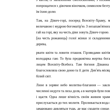
,
попрощатися
з
дівочим
віночком
символом
безт
.
їм
їхню
долю
,
-
,
-
,
Там
на
Дівич
горі
посеред
Всесвіту
Храму
м
'
.
'
величавою
і
мудрою
богоматір
ю
З
не
запам
ятних
,
-
.
гай
на
горі
яку
на
честь
діви
зовуть
Дівич
горою
(
)
на
честь
рожаниць
голої
жінки
зі
складеними
,
дерева
.
рвати
квіти
та
ловити
пташок
Гірляндами
квіті
.
володарка
гаю
То
була
предковічна
жертва
бог
-
.
лицем
Всесвіту
Всебога
Там
богиня
Діванна
.
'
благословляла
свою
доню
та
її
дитя
Дев
ять
місяц
.
білий
світ
-
Лине
в
зоряне
небо
молитва
благання
—
закл
,
численні
недуги
та
лиха
доля
а
в
матерів
були
пов
.
і
щастя
Одна
лише
вічність
своїм
живим
храм
.
прислухається
до
тих
молитв
Проливається
вода
,
зачаровано
дивляться
туди
де
має
сходити
сонце