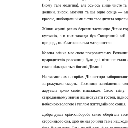
(
),
-
йому
теле
молитва
але
ось
ось
зійде
чисте
та
,
долини
високі
могили
та
ще
одне
сонце
—
м
,
красою
любощами
й
милістю
своє
дитя
та
ощасли
-
-
Жінки
жриці
ревно
берегли
таємницю
Дівич
го
,
куточків
а
в
них
завжди
був
Священний
гай
,
.
природа
яка
благословляла
материнство
Колена
леінка
має
свою
покровительку
Рожани
,
прародителів
ролсаниць
було
дві
пізніше
стало
.
снаги
підкоряються
богині
Діванні
-
На
таємничих
пагорбах
Дівич
гори
заборонялос
.
загрожувала
смерть
Таємниця
заплід
нення
св
.
дарувала
долю
своїм
нащадкам
Свою
таїну
,
стародавньому
звичаї
вшановувати
гостей
підно
.
небесною
вологою
і
теплом
життєдайного
сонця
-
Добра
душа
орія
хлібороба
свято
оберігала
тає
,
стороннього
ока
щоб
не
наврочили
та
не
нашкод