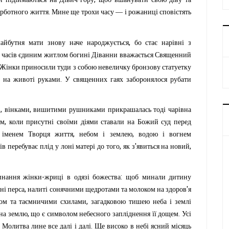
.
урботного
життя
Мине
ще
трохи
часу
—
і
рожаниці
сповістять
,
айбутня
мати
знову
наче
народжується
бо
стає
нарівні
з
часів
єдиним
житлом
богині
Діванни
вважається
Священний
Жінки
приносили
туди
з
собою
невеличку
бронзову
статуетку
.
на
животі
руками
У
священних
гаях
заборонялося
рубати
,
,
в
вінками
вишитими
рушниками
прикрашалась
тоді
чарівна
,
ам
коли
присутні
своїми
діями
ставали
на
Божий
суд
перед
,
,
іменем
Творця
життя
небом
і
землею
водою
і
вогнем
,
'
,
ів
перебуває
плід
у
лоні
матері
до
того
як
з
явиться
на
новий
-
:
инання
жінки
жриці
в
одязі
божества
щоб
минали
дитину
,
'
ні
перса
налиті
сонячними
щедротами
та
молоком
на
здоров
я
,
ом
та
таємничими
схилами
загадковою
тишею
неба
і
землі
,
.
на
землю
що
є
символом
небесного
запліднення
її
дощем
Усі
.
.
Молитва
лине
все
далі
і
далі
Ще
високо
в
небі
ясний
місяць