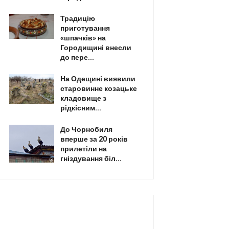
Традицію
приготування
«шпачків» на
Городищині внесли
до пере...
На Одещині виявили
старовинне козацьке
кладовище з
рідкісним...
До Чорнобиля
вперше за 20 років
прилетіли на
гніздування біл...