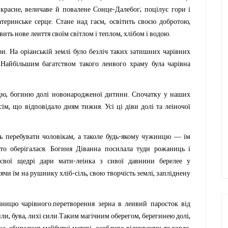
,
-
;
красне
величаве
й
повалене
Сонце
Далебог
поцілує
гори
і
.
,
,
атеринське
серце
Стане
над
гаєм
освітить
своєю
добротою
,
.
вить
нове
леиття
своїм
світлом
і
теплом
хлібом
і
водою
.
ри
На
оріанській
землі
було
безліч
таких
затишних
чарівних
.
Найбільшим
багатством
такого
леивого
храму
була
чарівна
,
.
цю
богиню
долі
ново
народженої
дитини
Спочатку
у
наших
,
.
сім
що
відповідало
дням
тижня
Усі
ці
діви
долі
та
леіночої
,
-
ь
перебувати
чоловікам
а
таколе
будь
якому
чужинцю
—
їм
.
ято
оберігалася
Богиня
Діванна
посилала
туди
рожаниць
і
,
-
свої
щедрі
дари
мати
леінка
з
сивої
давнини
берелее
у
-
,
,
сячи
їм
на
рушнику
хліб
сіль
свою
творчість
землі
запліднену
.
мницю
чарівного
перетво
рення
зерна
в
леивий
паросток
від
,
,
.
,
,
или
бува
лихі
сили
Таким
магічним
оберегом
берегинею
долі