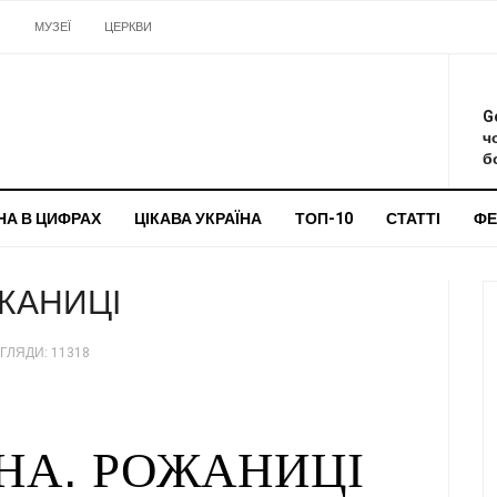
И
МУЗЕЇ
ЦЕРКВИ
О
G
ч
бо
НА В ЦИФРАХ
ЦІКАВА УКРАЇНА
ТОП-10
СТАТТІ
ФЕ
ОЖАНИЦІ
ГЛЯДИ: 11318
.
НА
РОЖАНИЦІ