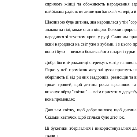
сприяють
жінці
та
обожнюють
народження
зд
,
найбільша
радість
не
лише
для
батька
й
матері
а
й
,
"
Щасливою
буде
дитина
яка
народилася
у
тій
сор
,
.
знаком
на
тілі
може
стати
віщою
Волхви
пророч
.
народився
зі
згустком
крові
у
руці
Славним
пра
,
який
народився
на
світ
уже
з
зубами
і
з
цього
пр
.
воно
і
було
—
вельми
боялись
його
татари
і
турки
-
Добрі
богині
рожаниці
стережуть
матір
та
новон
Якраз
у
цей
проміжок
часу
злі
духи
прагнуть
н
,
оберігають
її
від
різних
заздрощів
ревнощів
та
в
,
трохи
грошей
щоб
дитина
росла
щасливою
та
"
"
виконує
обряд
квітки
—
всім
присутнім
дарує
б
:
вона
промовляє
,
,
Даю
вам
квітку
щоб
добре
жилося
щоб
дитина
,
.
Скільки
квіточок
щоб
стільки
було
діточок
Ці
букетики
зберігалися
і
використовувалися
дл
.
тварин