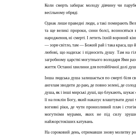
Коли
смерть
забирає
молоду
дівчину
чи
паруб
.
весільному
обряді
,
Однак
лише
праведні
люди
а
такі
помирають
Вел
,
,
та
ще
великі
пророки
сини
болсі
возносяться
,
.
народження
ні
смерті
І
летить
їхній
вороний
кін
-
,
,
—
зоря
світло
там
—
Божий
рай
і
така
краса
що
,
.
любові
що
надихає
і
підносить
душу
Там
на
гі
загробному
царстві
могутнього
володаря
Ями
ра
.
життя
Останні
хвилини
для
потойбічної
долі
душ
Інша
людська
душа
залишається
по
смерті
біля
св
,
,
ангелам
зводити
до
раю
де
повно
зелені
де
солод
,
,
,
душа
як
і
інші
мирські
душі
що
блукають
шукає
,
її
на
поклін
Богу
який
наказує
влаштувати
душі
,
вогняні
ріки
де
чути
пронизливий
плач
і
стогі
,
могутніми
мурами
яких
не
під
силу
зруш
.
найжорстокіших
катувань
,
На
сороковий
день
отримавши
знову
молитву
р