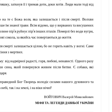
,
,
.
ляшку
заткнув
її
і
тримав
доти
доки
хотів
Люди
мали
тоді
від
,
.
о
на
те
є
Божа
воля
яка
залишається
і
після
смерті
Волхви
.
,
ише
їм
знаної
трави
Всім
відомо
що
у
вирваних
та
висушених
'
'
.
,
рлине
пір
я
руйнує
пір
я
інших
птахів
Померлі
без
води
вугри
,
.
ові
сокола
за
якийсь
час
повертаються
до
життя
,
.
ля
смерті
залишається
цілою
бо
не
горить
навіть
у
вогні
Саме
.
сіння
з
мертвих
:
,
,
,
.
му
від
надмірної
радості
горя
любові
ненависті
Одного
разу
,
.
,
ши
сина
який
повернувся
живим
після
битви
Є
собаки
які
.
даря
-
еправедний
Бог
Творець
володіє
силами
нашого
духовного
та
,
,
!
а
небі
так
і
на
землі
і
на
віки
вічні
ВОЙТОВИЧ
Валерій Миколайович
МІФИ ТА ЛЕГЕНДИ ДАВНЬОЇ УКРАЇНИ