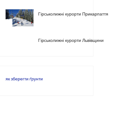
Гірськолижні курорти Прикарпаття
2
3
Гірськолижні курорти Львівщини
як зберегти ґрунти