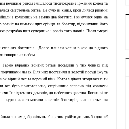
тим
великим
ревом
змішалося
тисячократне
іржання
коней
та
.
,
;
алася
смертельна
битва
Не
було
їй
кінця
кров
лилася
ріками
зійшли
з
колісниць
на
землю
два
богатирі
і
кинулися
один
на
,
,
р
розніс
на
шматки
щит
орійця
та
богатир
відкинувши
його
.
еча
розрубав
щит
суперника
і
розсік
того
навпіл
Після
смерті
...
х
славних
богатирів
Довго
пливли
човни
рікою
до
рідного
.
ви
говорили
з
небом
.
Гарно
вбраних
вбитих
ратаїв
посадили
у
тих
човнах
під
.
подушками
лавах
Біля
них
поставили
в
золотій
посуді
їжу
та
.
инок
вірний
пес
та
вороний
кінь
Котра
з
дівчат
згодилася
піти
,
ли
все
було
приготовлено
старійшина
запалив
під
човнами
,
.
гаючи
їх
від
темних
демонів
до
небесного
царства
Богатирі
не
,
-
,
ше
кургани
а
то
могили
велетнів
богатирів
залишаються
на
,
,
йшла
за
ним
добровільно
аби
разом
увійти
до
раю
бо
для
неї