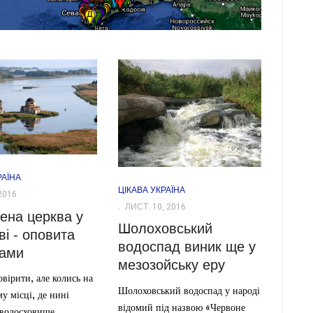
РАЇНА
ЦІКАВА УКРАЇНА
2016
ЛИСТ. 10, 2016
ена церква у
Шолоховський
і - оповита
водоспад виник ще у
дами
мезозойську еру
вірити, але колись на
Шолоховський водоспад у народі
у місці, де нині
відомий під назвою «Червоне
 водосховище,