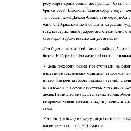
,
.
реву
звірів
крики
воїнів
що
прагнули
битви
З
.
,
брязкіт
зброї
Війська
зійшлися
серед
степу
і
поч
,
,
-
,
та
врешті
коли
Дажбог
Сонце
став
серед
неба
.
.
одного
Забряжчали
мечі
об
щити
Страшний
уда
,
геть
ще
страшнішим
ударом
свого
величезного
м
.
свого
царя
вороже
військо
кинулося
тікати
У
той
день
на
тім
полі
смерть
знайшла
багатьо
.
берега
На
березі
горіли
жертовні
вогні
—
то
волх
У
день
похорону
човни
повитягували
на
берег
наметами
на
застелених
килимами
та
шовковими
,
.
питво
їхні
речі
та
зброю
Знайшли
тут
свій
споч
.
із
загиблим
у
зоряне
небо—теж
умертвили
Ко
.
,
дрова
І
возніс
вогонь
душі
славних
воїнів
обері
,
,
.
вмирають
казали
волхви
а
йдуть
у
вічність
Ли
.
землі
У
давнину
жінка
у
випадку
смерті
свого
чоловіка
.
вдовине
життя
—
то
вже
не
життя