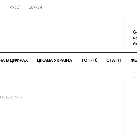
И
МУЗЕЇ
ЦЕРКВИ
О
G
ч
бо
НА В ЦИФРАХ
ЦІКАВА УКРАЇНА
ТОП-10
СТАТТІ
ФЕ
ГЛЯДИ: 7457