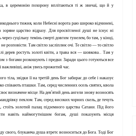
,
,
ка
в
церемонію
похорону
вплітаються
ті
ж
звичаї
що
й
у
,
,
икоднього
тижня
коли
Небесні
ворота
раю
широко
відчинені
.
в
зоряне
царство
відразу
Для
просвітленої
душі
не
існує
ні
,
,
,
ь
через
суцільну
темінь
смерті
довгим
тунелем
бо
там
у
кінці
.
.
й
не
розповісти
Там
світло
засліплює
очі
Те
світло
—
то
світло
,
...
ллі
дерев
ростуть
золоті
квіти
а
трава
вся
—
шовкова
Там
у
.
зом
з
богами
розкошують
і
предки
Заради
цього
готуються
все
,
.
і
важливіші
аніж
увесь
прожитий
час
,
ого
тіла
звідки
її
на
третій
день
Бог
забирає
до
себе
і
наказує
.
,
,
ко
співають
пташки
Там
серед
численних
осель
святих
квола
.
'
своє
визначене
місце
На
дев
ятий
день
ангели
знову
возносять
.
,
,
мандрівку
пеклом
Там
серед
високих
чорних
скель
де
течуть
,
.
н
стоїть
золотий
палац
підземного
царства
Сатани
Під
його
,
ити
навіть
наймогутнішим
богам
душі
показують
місця
,
.
оду
свого
блукаюча
душа
втретє
возноситься
до
Бога
Тоді
Бог