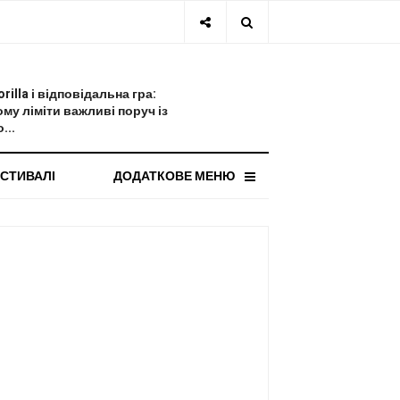
СТАННЯ НОВИНА
orilla і відповідальна гра:
ому ліміти важливі поруч із
...
СТИВАЛІ
ДОДАТКОВЕ МЕНЮ