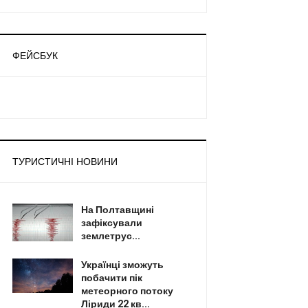
ФЕЙСБУК
ТУРИСТИЧНІ НОВИНИ
На Полтавщині
зафіксували
землетрус...
Українці зможуть
побачити пік
метеорного потоку
Ліриди 22 кв...