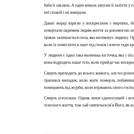
.
баба
її
закляла
А
один
коваль
змусив
її
залізти
у
п
.
неї
спокій
і
не
вмирали
,
Давні
жерці
вірили
у
воскресіння
з
мертвих
б
повертали
окремим
людям
життя
за
допомогою
л
,
.
травах
залишається
сила
яка
виліковує
людину
О
коли
їх
помістити
в
оцет
під
гноєм
і
влити
туди
кр
,
У
людини
є
одна
така
маленька
кісточка
яка
і
піс
,
вона
відродить
наше
тіло
коли
прийде
час
воскре
,
-
Смерть
приходить
до
всього
живого
але
по
різно
,
,
трапився
випадок
коли
мати
померла
побачив
,
помирають
від
журби
коли
втрачають
свого
госпо
.
Смерть
усесильна
Однак
лише
єдиносущий
і
вс
,
'
,
тілесного
життя
тож
хай
святиться
ім
я
Його
як
н