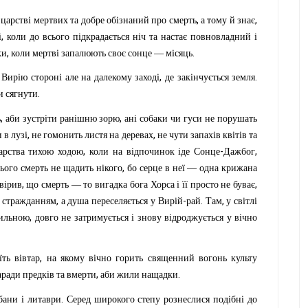
,
,
царстві
мертвих
та
добре
обізнаний
про
смерть
а
тому
й
знає
,
і
коли
до
всього
підкра
дається
ніч
та
настає
повновладний
і
,
.
ки
коли
мертві
запалюють
своє
сонце
—
місяць
,
.
Вирію
стороні
але
на
далекому
заході
де
закінчується
земля
.
и
сягнути
,
,
ь
аби
зустріти
ранішню
зорю
ані
собаки
чи
гуси
не
порушать
,
,
и
в
лузі
не
гомонить
листя
на
деревах
не
чути
запахів
квітів
та
,
-
,
арства
тихою
ходою
коли
на
відпочинок
іде
Сонце
Дажбог
,
ього
смерть
не
щадить
нікого
бо
серце
в
неї
—
одна
крижана
,
,
вірив
що
смерть
—
то
вигадка
бога
Хорса
і
її
просто
не
буває
,
-
.
,
стражданням
а
душа
переселяється
у
Вирій
рай
Там
у
світлі
,
ильною
довго
не
затримується
і
знову
відроджується
у
вічно
,
їть
вівтар
на
якому
вічно
горить
священний
вогонь
культу
,
.
аради
предків
та
вмерти
аби
жили
нащадки
.
бани
і
литаври
Серед
широкого
степу
рознеслися
подібні
до