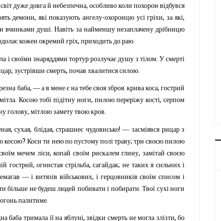
,
світ
дуже
довга
й
небезпечна
особливо
коли
похорон
відбувся
,
-
,
,
оять
демони
які
показують
ангелу
охоронцю
усі
гріхи
за
які
.
и
вчинками
душі
Навіть
за
найменшу
незаплачену
дрібницю
,
.
одолає
кожен
окремий
гріх
приходить
до
раю
.
ла
і
своїми
знаряддями
тортур
розлучає
душу
з
тілом
У
смерті
,
,
.
ицар
зустрівши
смерть
почав
хвалитися
силою
,
:
,
резна
баба
—
а
в
мене
є
на
тебе
своя
зброя
крива
коса
гострий
.
,
,
мітла
Косою
тобі
підітну
ноги
пилою
переріжу
кості
серпом
,
.
ну
голову
мітлою
замету
твою
кров
,
,
,
!
еная
сухая
блідая
страшнеє
чудовисько
—
засміявся
рицар
з
?
;
ю
косою
Коси
ти
нею
по
пустому
полі
траву
три
своєю
пилою
,
,
своїм
мечем
ліси
копай
своїм
рискалем
глину
замітай
своєю
,
,
;
мій
гострий
огнистая
стрільба
сагайдак
не
таких
я
сильних
і
,
емагав
—
і
витязів
військових
і
герцовників
своїм
списом
і
.
ти
більше
не
будеш
людей
побивати
і
побирати
Твої
сухі
ноги
.
огонь
палитиме
,
,
на
баба
тримала
її
на
яблуні
звідки
смерть
не
могла
злізти
бо