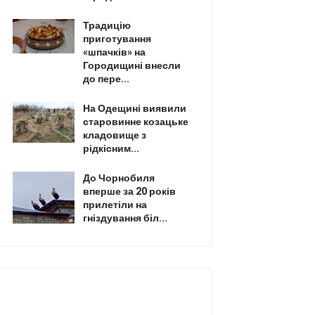
Традицію
приготування
«шпачків» на
Городищині внесли
до пере...
На Одещині виявили
старовинне козацьке
кладовище з
рідкісним...
До Чорнобиля
вперше за 20 років
прилетіли на
гніздування біл...