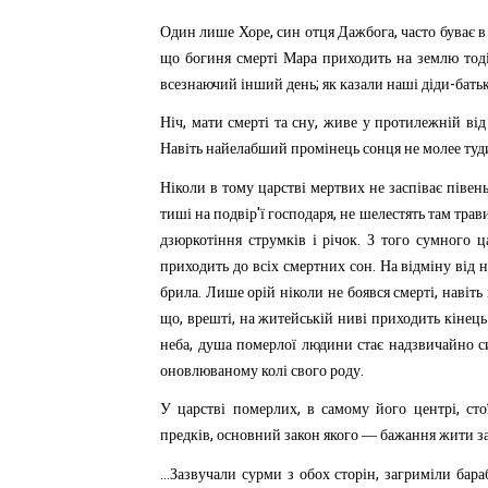
,
,
Один
лише
Хоре
син
отця
Дажбога
часто
буває
в
що
богиня
смерті
Мара
приходить
на
землю
тод
;
-
всезнаючий
інший
день
як
казали
наші
діди
бать
,
,
Ніч
мати
смерті
та
сну
живе
у
протилежній
від
Навіть
найелабший
промінець
сонця
не
молее
туд
Ніколи
в
тому
царстві
мертвих
не
заспіває
півен
'
,
тиші
на
подвір
ї
господаря
не
шелестять
там
трав
.
дзюркотіння
струмків
і
річок
З
того
сумного
ц
.
приходить
до
всіх
смертних
сон
На
відміну
від
н
.
,
брила
Лише
орій
ніколи
не
боявся
смерті
навіть
,
,
що
врешті
на
житейській
ниві
приходить
кінець
,
неба
душа
померлої
людини
стає
надзвичайно
с
.
оновлюваному
колі
свого
роду
,
,
У
царстві
померлих
в
самому
його
центрі
сто
,
предків
основний
закон
якого
—
бажання
жити
з
...
,
Зазвучали
сурми
з
обох
сторін
загриміли
бара