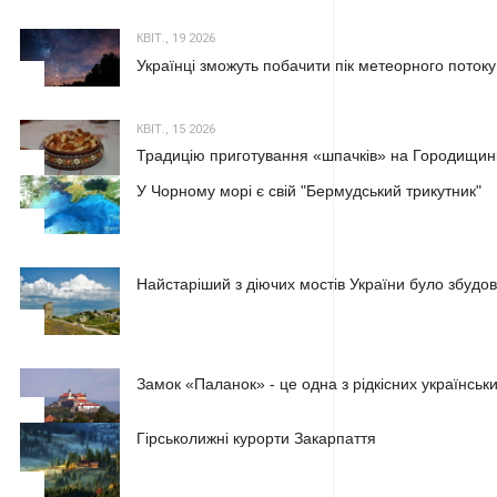
КВІТ., 19 2026
Українці зможуть побачити пік метеорного потоку
2
КВІТ., 15 2026
Традицію приготування «шпачків» на Городищині
3
У Чорному морі є свій "Бермудський трикутник"
1
Найстаріший з діючих мостів України було збудова
2
Замок «Паланок» - це одна з рідкісних українських
3
Гірськолижні курорти Закарпаття
1