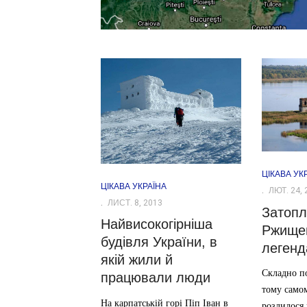
ЦІКАВА УК
ЦІКАВА УКРАЇНА
ЛЮТ. 24, 
ЛИСТ. 8, 2013
Затопл
Найвисокогірніша
Ржищев
будівля України, в
леген
якій жили й
Складно по
працювали люди
тому самом
На карпатській горі Піп Іван в
розлилося