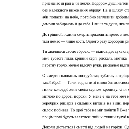
.
призначає
їй
рай
а
чи
пекло
Подорож
душі
на
той
.
без
належного
виконання
обряду
На
її
шляху
ст
,
аби
попасти
на
небо
потрібно
заплатити
добрим
.
,
демони
забирають
її
до
себе
І
лише
та
душа
яка
п
До
грішної
людини
смерть
приходить
прямо
з
пек
.
тіла
немає
—
лише
кості
Одного
разу
хоробрий
р
,
Ти
хвалишся
своєю
зброєю
—
відповідає
суха
ста
,
,
,
,
,
меч
зубаста
пила
кривий
серп
рискаль
мотика
,
,
перетну
горло
мечем
відсічу
руки
рискалем
відіт
,
,
,
О
смерте
головатая
кострубатая
зубатая
витріщ
.
такої
зброї
—
Та
чи
годна
ти
зі
мною
битися
своє
;
,
гниле
колоддя
жни
своїм
серпом
кропиву
січи
.
мітлою
по
дорозі
порохи
У
мене
є
на
тебе
меч
хоробрих
рицарів
і
сильних
витязів
на
війні
пер
.
?!
силою
побивав
То
щоб
тебе
не
міг
побити
Вже
по
цім
полі
будуть
валятися
і
твій
кістяний
тулуб
в
.
Деколи
дістається
і
смерті
від
людей
на
горіхи
Од