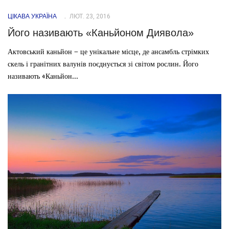
ЦІКАВА УКРАЇНА
ЛЮТ. 23, 2016
Його називають «Каньйоном Диявола»
Актовський каньйон – це унікальне місце, де ансамбль стрімких
скель і гранітних валунів поєднується зі світом рослин. Його
називають «Каньйон...