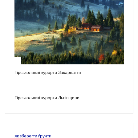
2
Гірськолижні курорти Закарпаття
3
Гірськолижні курорти Львівщини
як зберегти ґрунти