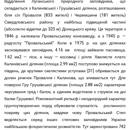
Відділення Луганського природного заповідника, що
складається з Калинівської і Грушівської ділянок, розташованих
біля сіл Провалля (833 жителі) і Черемшине (181 житель)
Сверд
ловського району у найбільш підвищеній частині
(абсолютні відмітки до 325 м) Донецького кряжу. Ця територія з
1846 р. належала Провальському конезаводу, а з 1945 р. —
радгоспу “Провальський”. Коли в 1975 р. на цих ділянках
засновувався заповідник, 4.16 км площі займали пасовища,
1.62 км2 — ліси, а іншу — косовиці і рілля. Хвилясте плато
Калинівської ділянки (площа 2.99 км2) поступово знижується на
південь, де крутими скелястими уступами [31] обривається до
долин річечок Провалля і Калинова, що зливаються тут. Для
поверхні Гру Грушівської ділянки (площа 2.88 км2) характерне
чергування гряд і балок, а єдиним водотоком є струмок на дні
балки Грушевої. Різноманітний рельєф і неоднорідний характер
грунтоутворюючих порід обумовили строкатість рослинного
покриву цих ділянок, завдяки чому Провальський Степ
виділяється серед інших степових заповідників України
найбільшою флористичною розмаїтістю. Тут зареєстровано 742