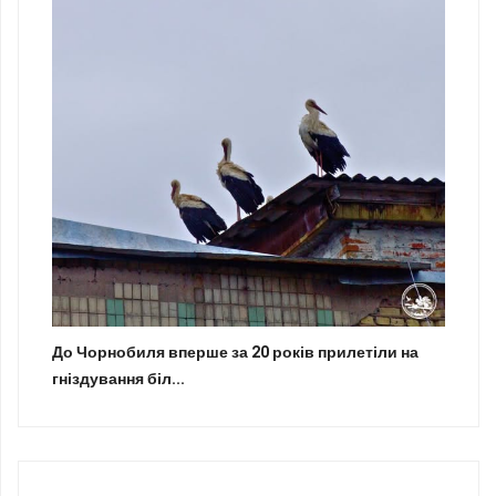
До Чорнобиля вперше за 20 років прилетіли на
гніздування біл...