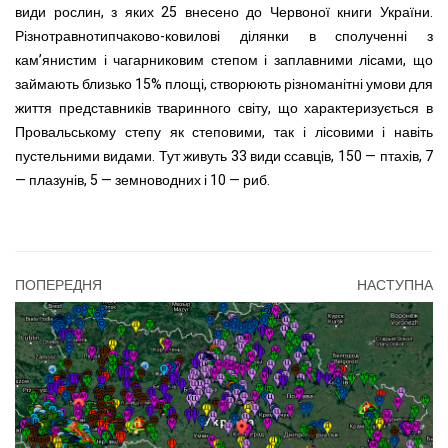
види рослин, з яких 25 внесено до Червоної книги України.
Різнотравнотипчаково-ковилові ділянки в сполученні з
кам’янистим і чагарниковим степом і заплавними лісами, що
займають близько 15% площі, створюють різноманітні умови для
життя представників тваринного світу
, що характеризується в
Провальському степу як степовими, так і лісовими і навіть
пустельними видами. Тут живуть 33 види ссавців, 150 — птахів, 7
— плазунів, 5 — земноводних і 10 — риб.
ПОПЕРЕДНЯ
НАСТУПНА