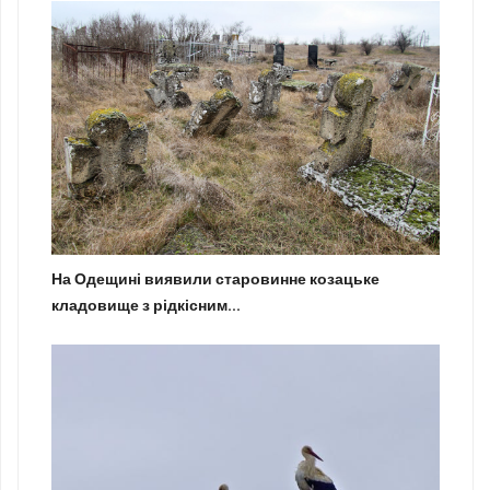
На Одещині виявили старовинне козацьке
кладовище з рідкісним...