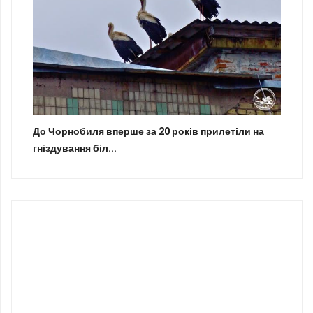
До Чорнобиля вперше за 20 років прилетіли на
гніздування біл...