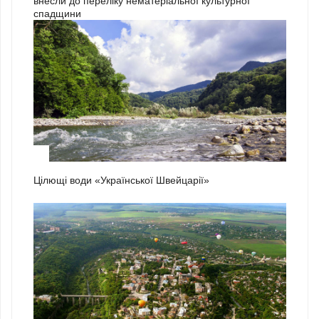
внесли до переліку нематеріальної культурної
спадщини
1
Цілющі води «Української Швейцарії»