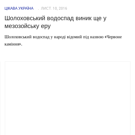
ЦІКАВА УКРАЇНА
ЛИСТ. 10, 2016
Шолоховський водоспад виник ще у
мезозойську еру
Шолоховський водоспад у народі відомий під назвою «Червоне
каміння».