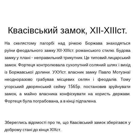
Квасівський замок, ХІІ-ХІІІст.
На скелястому пагорбі над річкою Боржава знаходяться
руїни феодального замку ХІІ-ХІІІст. романського стилю. Будова
замку у плані - неправильний трикутник. Це типовий лицарський
замок. Фортеця контролювала сухопутний соляний шлях і вихід
із Боржавської долини. УХУІст. власник замку Павло Мотузнаї
неодноразово грабував місцевих селян і феодалів. Тому
угорський дворянський сейму 1565р. постановив зруйнувати
замок, а майно власника конфіскувати на користь держави.
Фортеця була пограбована, а в кінці підпалена.
Збереглись відомості про те, що Квасівський замок зберігався у
доброму стані до кінця ХІХст.