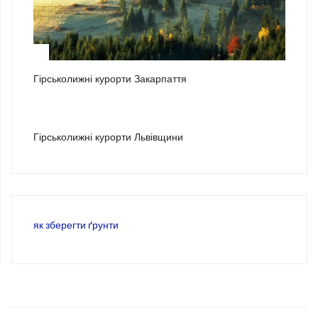
2
Гірськолижні курорти Закарпаття
3
Гірськолижні курорти Львівщини
як зберегти ґрунти