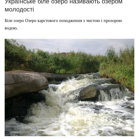
Українське біле озеро називають озером
молодості
Біле озеро Озеро карстового походження з чистою і прозорою
водою.