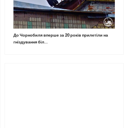
До Чорнобиля вперше за 20 років прилетіли на
гніздування біл...