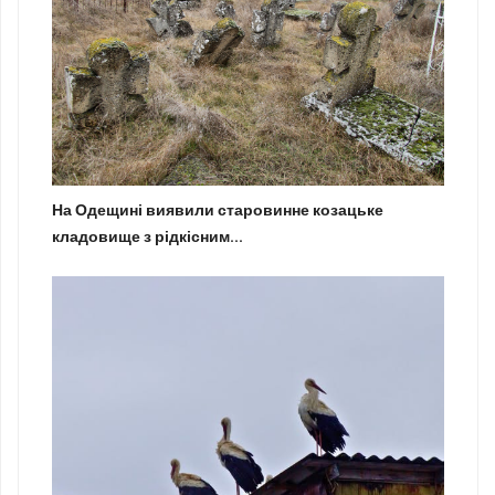
На Одещині виявили старовинне козацьке
кладовище з рідкісним...