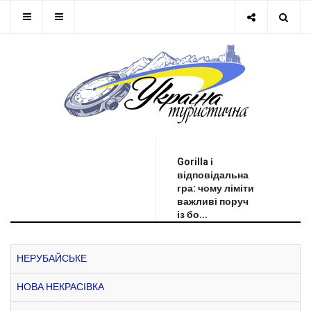
ОСТАННЯ НОВИНА
Gorilla і
відповідальна
гра: чому ліміти
важливі поруч
із бо...
НЕРУБАЙСЬКЕ
НОВА НЕКРАСІВКА