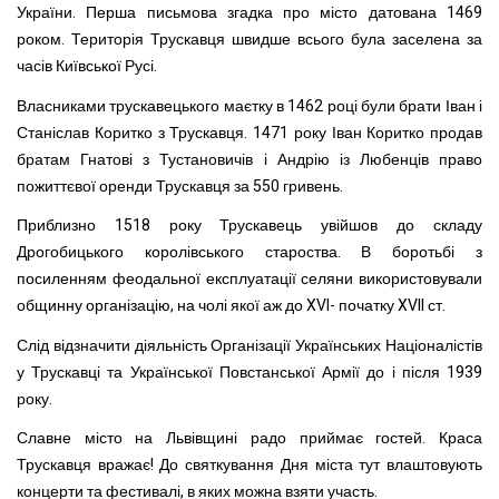
України. Перша письмова згадка про місто датована 1469
роком. Територія Трускавця швидше всього була заселена за
часів Київської Русі.
Власниками трускавецького маєтку в 1462 році були брати Іван і
Станіслав Коритко з Трускавця. 1471 року Іван Коритко продав
братам Гнатові з Тустановичів і Андрію із Любенців право
пожиттєвої оренди Трускавця за 550 гривень.
Приблизно 1518 року Трускавець увійшов до складу
Дрогобицького королівського староства. В боротьбі з
посиленням феодальної експлуатації селяни використовували
общинну організацію, на чолі якої аж до XVI- початку XVII ст.
Слід відзначити діяльність Організації Українських Націоналістів
у Трускавці та Української Повстанської Армії до і після 1939
року.
Славне місто на Львівщині радо приймає гостей. Краса
Трускавця вражає! До святкування Дня міста тут влаштовують
концерти та фестивалі, в яких можна взяти участь.