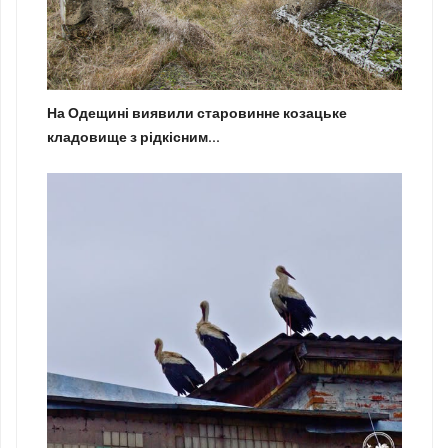
На Одещині виявили старовинне козацьке
кладовище з рідкісним...