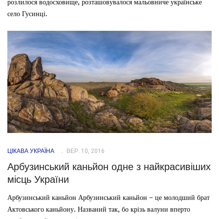
розлилося водосховище, розташовувалося мальовниче українське
село Гусинці.
ЦІКАВА УКРАЇНА
ВЕР. 10, 2016
Арбузинський каньйон одне з найкрасивіших
місць України
Арбузинський каньйон Арбузинський каньйон – це молодший брат
Актовського каньйону. Названий так, бо крізь валуни вперто