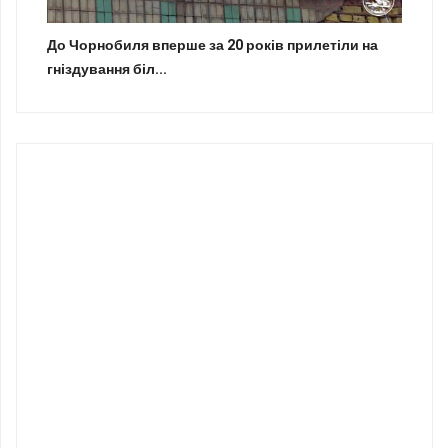
До Чорнобиля вперше за 20 років прилетіли на
гніздування біл...