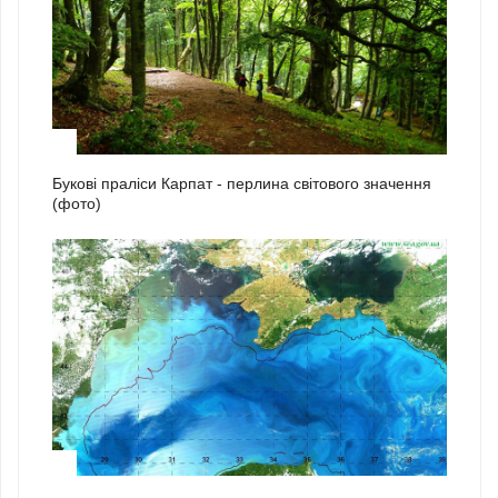
1
Букові праліси Карпат - перлина світового значення
(фото)
2