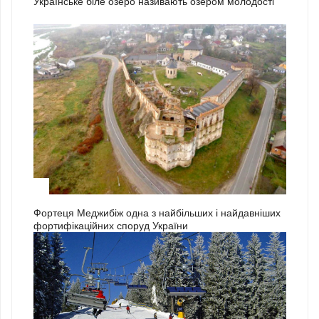
Українське біле озеро називають озером молодості
3
Фортеця Меджибіж одна з найбільших і найдавніших
фортифікаційних споруд України