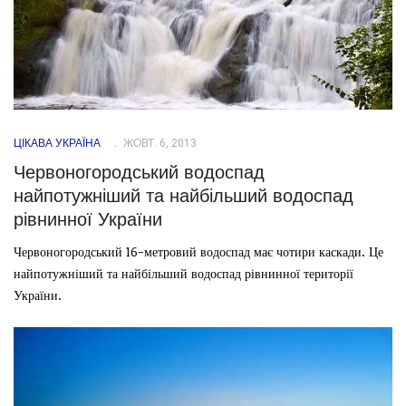
ЦІКАВА УКРАЇНА
ЖОВТ. 6, 2013
Червоногородський водоспад
найпотужніший та найбільший водоспад
рівнинної України
Червоногородський 16-метровий водоспад має чотири каскади. Це
найпотужніший та найбільший водоспад рівнинної території
України.