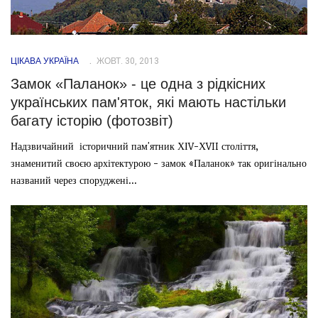
ЦІКАВА УКРАЇНА
ЖОВТ. 30, 2013
Замок «Паланок» - це одна з рідкісних
українських пам'яток, які мають настільки
багату історію (фотозвіт)
Надзвичайний історичний пам'ятник ХІV-ХVII століття,
знаменитий своєю архітектурою - замок «Паланок» так оригінально
названий через споруджені...