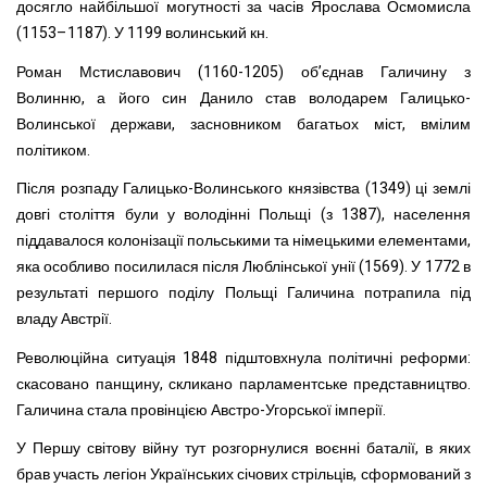
досягло найбільшої могутності за часів Ярослава Осмомисла
(1153–1187). У 1199 волинський кн.
Роман Мстиславович (1160-1205) об’єднав Галичину з
Волинню, а його син Данило став володарем Галицько-
Волинської держави, засновником багатьох міст, вмілим
політиком.
Після розпаду Галицько-Волинського князівства (1349) ці землі
довгі століття були у володінні Польщі (з 1387), населення
піддавалося колонізації польськими та німецькими елементами,
яка особливо посилилася після Люблінської унії (1569). У 1772 в
результаті першого поділу Польщі Галичина потрапила під
владу Австрії.
Революційна ситуація 1848 підштовхнула політичні реформи:
скасовано панщину, скликано парламентське представництво.
Галичина стала провінцією Австро-Угорської імперії.
У Першу світову війну тут розгорнулися воєнні баталії, в яких
брав участь легіон Українських січових стрільців, сформований з