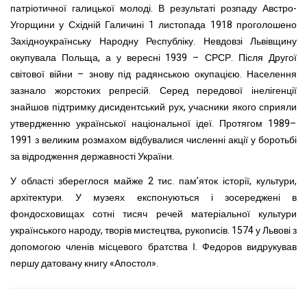
патріотичної галицької молоді. В результаті розпаду Австро-
Угорщини у Східній Галичині 1 листопада 1918 проголошено
Західноукраїнську Народну Республіку. Невдовзі Львівщину
окупувала Польща, а у вересні 1939 – СРСР. Після Другої
світової війни – знову під радянською окупацією. Населення
зазнало жорстоких репресій. Серед передової інелігенції
знайшов підтримку дисидентський рух, учасники якого сприяли
утвердженню української національної ідеї. Протягом 1989–
1991 з великим розмахом відбувалися численні акції у боротьбі
за відродження державності України.
У області збереглося майже 2 тис. пам’яток історії, культури,
архітектури. У музеях експонуються і зосереджені в
фондосховищах сотні тисяч речей матеріальної культури
українського народу, творів мистецтва, рукописів. 1574 у Львові з
допомогою членів місцевого братства І. Федоров видрукував
першу датовану книгу «Апостол».