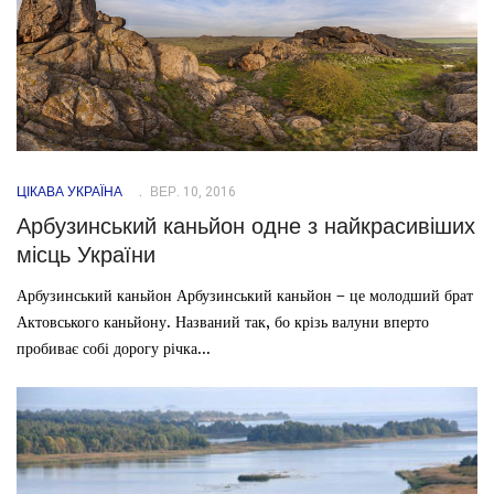
ЦІКАВА УКРАЇНА
ВЕР. 10, 2016
Арбузинський каньйон одне з найкрасивіших
місць України
Арбузинський каньйон Арбузинський каньйон – це молодший брат
Актовського каньйону. Названий так, бо крізь валуни вперто
пробиває собі дорогу річка...