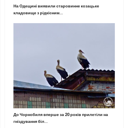
На Одещині виявили старовинне козацьке
кладовище з рідкісним...
До Чорнобиля вперше за 20 років прилетіли на
гніздування біл...