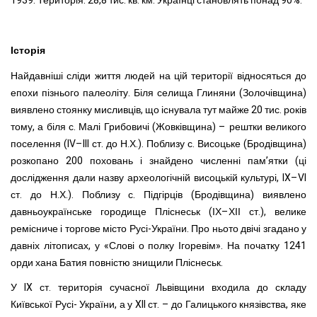
1939. Територія: 28,8 тис. кв. км. Українці становлять понад 90%.
Історія
Найдавніші сліди життя людей на цій території відносяться до
епохи пізнього палеоліту. Біля селища Глиняни (Золочівщина)
виявлено стоянку мисливців, що існувала тут майже 20 тис. років
тому, а біля с. Малі Грибовичі (Жовківщина) – рештки великого
поселення (IV–III ст. до Н.Х.). Поблизу с. Висоцьке (Бродівщина)
розкопано 200 поховань і знайдено численні пам’ятки (ці
дослідження дали назву археологічній висоцькій культурі, IX–VI
ст. до Н.Х.). Поблизу с. Підгірців (Бродівщина) виявлено
давньоукраїнське городище Пліснеськ (ІХ–ХІІ ст.), велике
ремісниче і торгове місто Русі-України. Про ньото двічі згадано у
давніх літописах, у «Слові о полку Ігоревім». На початку 1241
орди хана Батия повністю знищили Пліснеськ.
У IX ст. територія сучасної Львівщини входила до складу
Київської Русі- України, а у XII ст. – до Галицького князівства, яке