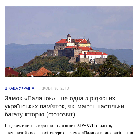
ЦІКАВА УКРАЇНА
ЖОВТ. 30, 2013
Замок «Паланок» - це одна з рідкісних
українських пам'яток, які мають настільки
багату історію (фотозвіт)
Надзвичайний історичний пам'ятник ХІV-ХVII століття,
знаменитий своєю архітектурою - замок «Паланок» так оригінально