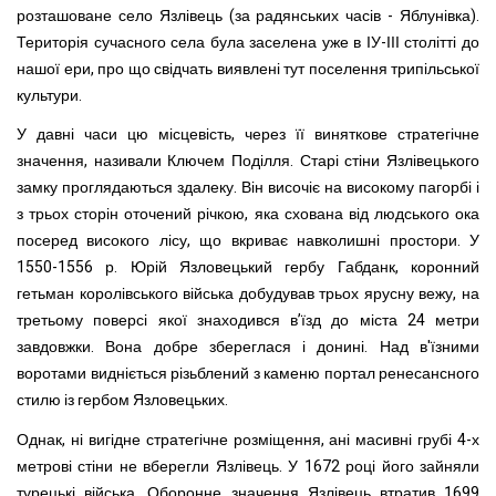
розташоване село Язлівець (за радянських часів - Яблунівка).
Територія сучасного села була заселена уже в ІУ-ІІІ столітті до
нашої ери, про що свідчать виявлені тут поселення трипільської
культури.
У давні часи цю місцевість, через її виняткове стратегічне
значення, називали Ключем Поділля. Старі стіни Язлівецького
замку проглядаються здалеку. Він височіє на високому пагорбі і
з трьох сторін оточений річкою, яка схована від людського ока
посеред високого лісу, що вкриває навколишні простори. У
1550-1556 р. Юрій Язловецький гербу Габданк, коронний
гетьман королівського війська добудував трьох ярусну вежу, на
третьому поверсі якої знаходився в’їзд до міста 24 метри
завдовжки. Вона добре збереглася і донині. Над в'їзними
воротами видніється різьблений з каменю портал ренесансного
стилю із гербом Язловецьких.
Однак, ні вигідне стратегічне розміщення, ані масивні грубі 4-х
метрові стіни не вберегли Язлівець. У 1672 році його зайняли
турецькі війська. Оборонне значення Язлівець втратив 1699