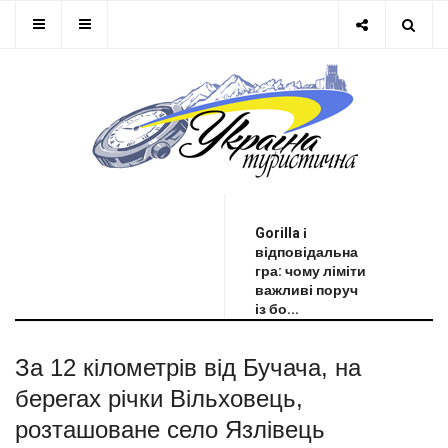
ОСТАННЯ НОВИНА
Gorilla і
відповідальна
гра: чому ліміти
важливі поруч
із бо...
За 12 кілометрів від Бучача, на
берегах річки Вільховець,
розташоване село Язлівець