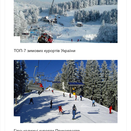
1
ТОП-7 зимових курортів України
2
Гірськолижні курорти Прикарпаття