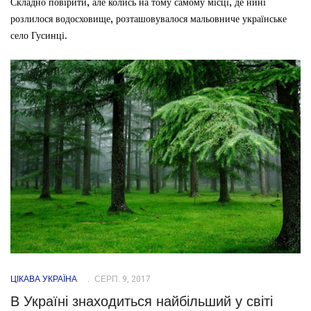
Складно повірити, але колись на тому самому місці, де нині
розлилося водосховище, розташовувалося мальовниче українське
село Гусинці.
ЦІКАВА УКРАЇНА
СЕРП. 9, 2017
В Україні знаходиться найбільший у світі