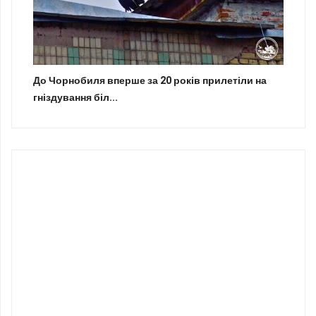
До Чорнобиля вперше за 20 років прилетіли на
гніздування біл...