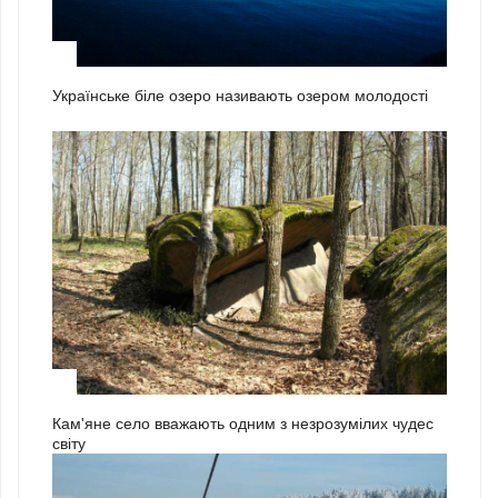
2
Українське біле озеро називають озером молодості
3
Кам'яне село вважають одним з незрозумілих чудес
світу