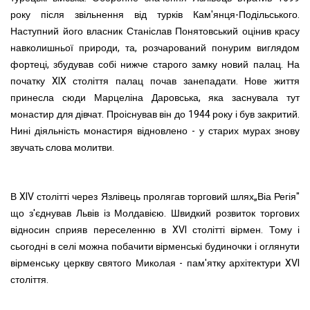
року після звільнення від турків Кам'янця-Подільського.
Наступний його власник Станіслав Понятовський оцінив красу
навколишньої природи, та, розчарований понурим виглядом
фортеці, збудував собі нижче старого замку новий палац. На
початку XIX століття палац почав занепадати. Нове життя
принесла сюди Марцеліна Даровська, яка заснувала тут
монастир для дівчат. Проіснував він до 1944 року і був
закритий.
Нині діяльність монастиря відновлено - у старих мурах знову
звучать слова молитви.
В XIV столітті через Язлівець пролягав торговий шлях„Віа Регія"
що з'єднував Львів із Молдавією. Швидкий розвиток торгових
відносин сприяв переселенню в XVI столітті вірмен. Тому і
сьогодні в селі можна побачити вірменські будиночки і оглянути
вірменську церкву святого Миколая - пам'ятку архітектури XVI
століття.