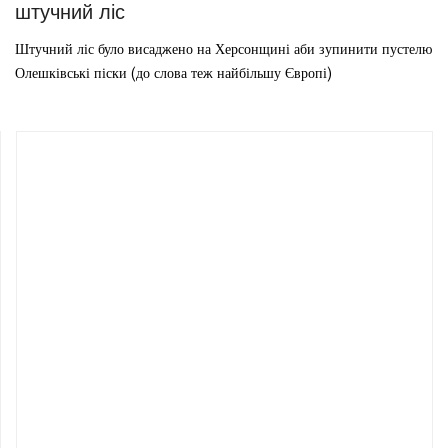
штучний ліс
Штучний ліс було висаджено на Херсонщині аби зупинити пустелю
Олешківські піски (до слова теж найбільшу Європі)