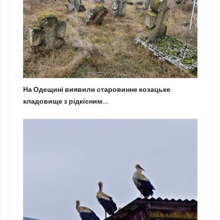
На Одещині виявили старовинне козацьке
кладовище з рідкісним...