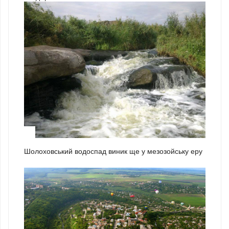
1
Шолоховський водоспад виник ще у мезозойську еру