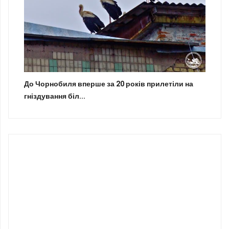
До Чорнобиля вперше за 20 років прилетіли на
гніздування біл...