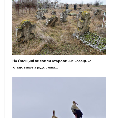
На Одещині виявили старовинне козацьке
кладовище з рідкісним...