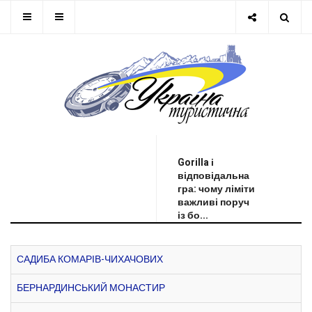
ОСТАННЯ НОВИНА
Gorilla і
відповідальна
гра: чому ліміти
важливі поруч
із бо...
САДИБА КОМАРІВ-ЧИХАЧОВИХ
БЕРНАРДИНСЬКИЙ МОНАСТИР