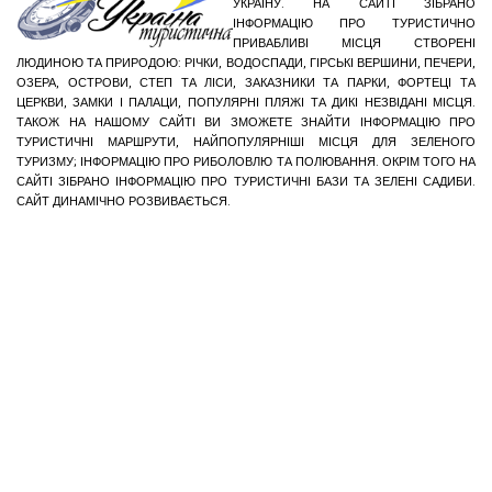
УКРАЇНУ. НА САЙТІ ЗІБРАНО
ІНФОРМАЦІЮ ПРО ТУРИСТИЧНО
ПРИВАБЛИВІ МІСЦЯ СТВОРЕНІ
ЛЮДИНОЮ ТА ПРИРОДОЮ: РІЧКИ, ВОДОСПАДИ, ГІРСЬКІ ВЕРШИНИ, ПЕЧЕРИ,
ОЗЕРА, ОСТРОВИ, СТЕП ТА ЛІСИ, ЗАКАЗНИКИ ТА ПАРКИ, ФОРТЕЦІ ТА
ЦЕРКВИ, ЗАМКИ І ПАЛАЦИ, ПОПУЛЯРНІ ПЛЯЖІ ТА ДИКІ НЕЗВІДАНІ МІСЦЯ.
ТАКОЖ НА НАШОМУ САЙТІ ВИ ЗМОЖЕТЕ ЗНАЙТИ ІНФОРМАЦІЮ ПРО
ТУРИСТИЧНІ МАРШРУТИ, НАЙПОПУЛЯРНІШІ МІСЦЯ ДЛЯ ЗЕЛЕНОГО
ТУРИЗМУ; ІНФОРМАЦІЮ ПРО РИБОЛОВЛЮ ТА ПОЛЮВАННЯ. ОКРІМ ТОГО НА
САЙТІ ЗІБРАНО ІНФОРМАЦІЮ ПРО ТУРИСТИЧНІ БАЗИ ТА ЗЕЛЕНІ САДИБИ.
САЙТ ДИНАМІЧНО РОЗВИВАЄТЬСЯ.