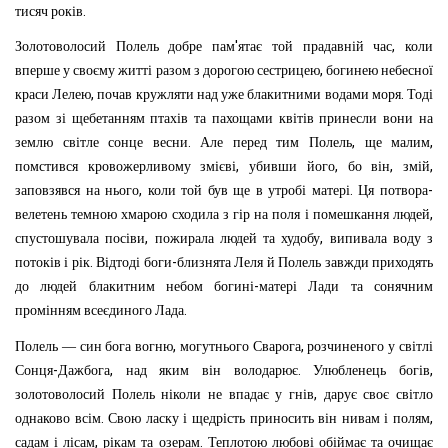
.
тисяч
років
'
,
Золотоволосий
Полель
добре
пам
ятає
той
прадавній
час
коли
,
вперше
у
своєму
житті
разом
з
дорогою
сестрицею
богинею
небесної
,
.
краси
Лелею
почав
кружляти
над
уже
блакитними
водами
моря
Тоді
разом
зі
щебетанням
птахів
та
пахощами
квітів
принесли
вони
на
.
,
,
землю
світле
сонце
весни
Але
перед
тим
Полель
ще
малим
,
,
,
,
помстився
кровожерливому
змієві
убивши
його
бо
він
змій
,
.
-
заповзявся
на
нього
коли
той
був
ще
в
утробі
матері
Ця
потвора
,
велетень
темною
хмарою
сходила
з
гір
на
поля
і
помешкання
людей
,
,
спустошувала
посіви
пожирала
людей
та
худобу
випивала
воду
з
.
-
потоків
і
рік
Відтоді
боги
близнята
Леля
й
Полель
завжди
приходять
-
до
людей
блакитним
небом
богині
матері
Лади
та
сонячним
.
промінням
всеєдиного
Лада
,
,
Полель
—
син
бога
вогню
могутнього
Сварога
розчиненого
у
світлі
-
,
.
,
Сонця
Дажбога
над
яким
він
володарює
Улюбленець
богів
,
золотоволосий
Полель
ніколи
не
впадає
у
гнів
дарує
своє
світло
.
,
однаково
всім
Свою
ласку
і
щедрість
приносить
він
нивам
і
полям
,
.
садам
і
лісам
рікам
та
озерам
Теплотою
любові
обіймає
та
очищає