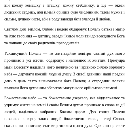
,
,
він
кожну
комашку
і
пташку
кожну
стеблинку
а
ще
—
океан
,
'
,
людських
сердець
аби
плем
я
орійців
було
числен
ним
тілом
мужнє
і
,
,
.
сильне
душею
чисте
аби
в
роду
завжди
була
злагода
й
любов
,
,
Світлом
дня
теплом
хлібом
і
водою
обдаровує
Полель
батька
і
матір
,
та
їхнє
творіння
—
дитину
заради
їхньої
молитви
до
всеєдиного
Бога
-
.
та
пошани
до
своїх
родителів
прародителів
,
Усюдисущий
Полель
—
то
життєдайне
повітря
святий
дух
якого
,
.
проникає
в
усі
істоти
обдаровує
і
наповнює
їх
життям
Премудра
мати
Всесвіту
наділила
його
величною
та
чарівною
силою
зоряного
.
неба
—
дарувати
кожній
людині
душу
З
сивої
давнини
наші
предки
,
день
у
день
свято
вшановували
бога
Полеля
а
стародавні
волхви
.
вважали
його
духовним
оберегом
могутнього
орійського
племені
,
Божественне
небо
—
то
божественне
дзеркало
яке
віддзеркалює
та
утримує
життя
на
землі
і
своїм
Божим
духом
проникає
в
слова
та
дії
,
.
людей
наділяючи
вибраних
Божим
даром
Дух
сонця
Полеля
,
,
накликає
в
серця
таких
людей
божественні
слова
і
тоді
Слово
,
.
сказане
чи
написане
стає
виразником
цього
духа
Одвічно
це
святе