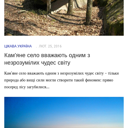
ЦІКАВА УКРАЇНА
ЛЮТ. 25, 2016
Кам'яне село вважають одним з
незрозумілих чудес світу
Кам'яне село вважають одним з незрозумілих чудес світу - тільки
природа або вищі сили могли створити такий феномен: прямо
посеред лісу загубилися...