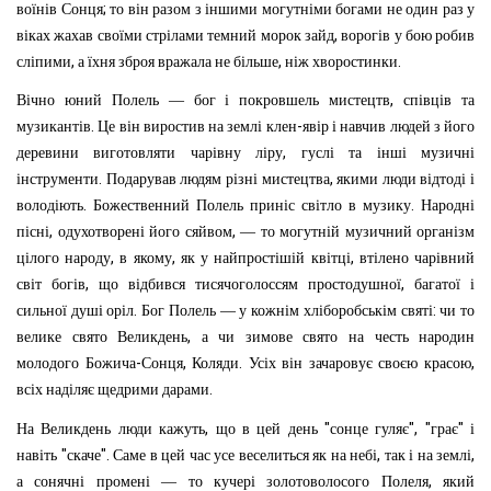
;
воїнів
Сонця
то
він
разом
з
іншими
могутніми
богами
не
один
раз
у
,
віках
жахав
своїми
стрілами
темний
морок
зайд
ворогів
у
бою
робив
,
,
.
сліпими
а
їхня
зброя
вражала
не
більше
ніж
хворостинки
,
Вічно
юний
Полель
—
бог
і
покровшель
мистецтв
співців
та
.
-
музикантів
Це
він
виростив
на
землі
клен
явір
і
навчив
людей
з
його
,
деревини
виготовляти
чарівну
ліру
гуслі
та
інші
музичні
.
,
інструменти
Подарував
людям
різні
мистецтва
якими
люди
відтоді
і
.
.
володіють
Божественний
Полель
приніс
світло
в
музику
Народні
,
,
пісні
одухотворені
його
сяйвом
—
то
могутній
музичний
організм
,
,
,
цілого
народу
в
якому
як
у
найпростішій
квітці
втілено
чарівний
,
,
світ
богів
що
відбився
тисячоголоссям
простодушної
багатої
і
.
:
сильної
душі
оріл
Бог
Полель
—
у
кожнім
хліборобськім
святі
чи
то
,
велике
свято
Великдень
а
чи
зимове
свято
на
честь
народин
-
,
.
,
молодого
Божича
Сонця
Коляди
Усіх
він
зачаровує
своєю
красою
.
всіх
наділяє
щедрими
дарами
,
"
", "
"
На
Великдень
люди
кажуть
що
в
цей
день
сонце
гуляє
грає
і
"
".
,
,
навіть
скаче
Саме
в
цей
час
усе
веселиться
як
на
небі
так
і
на
землі
,
а
сонячні
промені
—
то
кучері
золотоволосого
Полеля
який