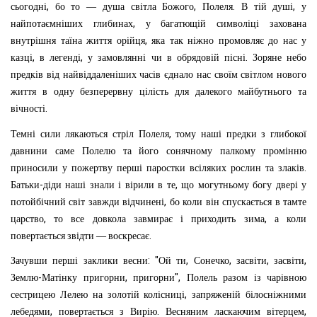
,
,
.
,
сьогодні
бо
то
—
душа
світла
Божого
Полеля
В
тій
душі
у
,
найпотаємніших
глибинах
у
багатющій
символіці
захована
,
внутрішня
таїна
життя
орійця
яка
так
ніжно
промовляє
до
нас
у
,
,
.
казці
в
легенді
у
замовлянні
чи
в
обрядовій
пісні
Зоряне
небо
предків
від
найвіддаленіших
часів
єднало
нас
своїм
світлом
нового
життя
в
одну
безперервну
цілість
для
далекого
майбутнього
та
.
вічності
,
Темні
сили
лякаються
стріл
Полеля
тому
наші
предки
з
глибокої
давнини
саме
Полелю
та
його
сонячному
палкому
промінню
.
приносили
у
пожертву
перші
паростки
всіляких
рослин
та
злаків
-
,
Батьки
діди
наші
знали
і
вірили
в
те
що
могутньому
богу
двері
у
,
потойбічний
світ
завжди
відчинені
бо
коли
він
спускається
в
тамте
,
,
царство
то
все
довкола
завмирає
і
приходить
зима
а
коли
.
повертається
звідти
—
воскресає
: "
,
,
,
,
Зачувши
перші
заклики
весни
Ой
ти
Сонечко
засвіти
засвіти
-
,
",
Землю
Матінку
пригорни
пригорни
Полель
разом
із
чарівною
,
сестрицею
Лелею
на
золотій
колісниці
запряженій
білосніжними
,
.
,
лебедями
повертається
з
Вирію
Весняним
ласкаючим
вітерцем