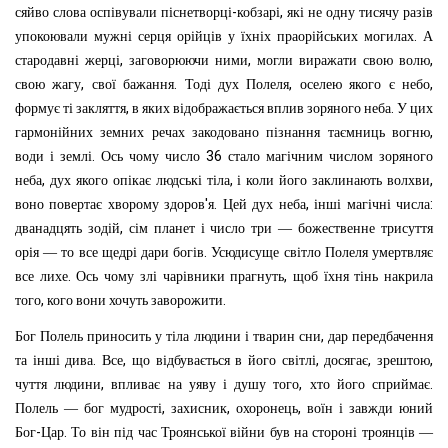
-
,
сяйво
слова
оспівували
піснетворці
кобзарі
які
не
одну
тисячу
разів
.
упокоювали
мужні
серця
орійців
у
їхніх
праорійських
могилах
А
,
,
,
стародавні
жерці
заговорюючи
ними
могли
виражати
свою
волю
,
.
,
,
свою
жагу
свої
бажання
Тоді
дух
Полеля
оселею
якого
є
небо
,
.
формує
ті
закляття
в
яких
відображається
вплив
зоряного
неба
У
цих
,
гармонійних
земних
речах
закодовано
пізнання
таємниць
вогню
.
36
води
і
землі
Ось
чому
число
стало
магічним
числом
зоряного
,
,
,
неба
дух
якого
опікає
людські
тіла
і
коли
його
заклинають
волхви
'
.
,
:
воно
повертає
хворому
здоров
я
Цей
дух
неба
інші
магічні
числа
,
дванадцять
зодій
сім
планет
і
число
три
—
божественне
трисуття
.
орія
—
то
все
щедрі
дари
богів
Усюдисуще
світло
Полеля
умертвляє
.
,
все
лихе
Ось
чому
злі
чарівники
прагнуть
щоб
їхня
тінь
накрила
,
.
того
кого
вони
хочуть
заворожити
,
Бог
Полель
приносить
у
тіла
людини
і
тварин
сни
дар
передбачення
.
,
,
,
,
та
інші
дива
Все
що
відбувається
в
його
світлі
досягає
зрештою
,
,
.
чуття
людини
впливає
на
уяву
і
душу
того
хто
його
сприймає
,
,
,
Полель
—
бог
мудрості
захисник
охоронець
воїн
і
завжди
юний
-
.
Бог
Цар
То
він
під
час
Троянської
війни
був
на
стороні
троянців
—