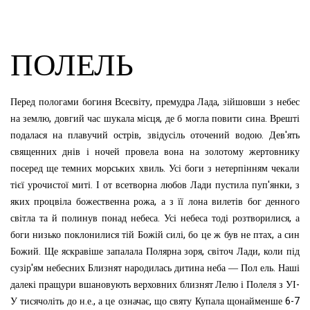
ПОЛЕЛЬ
,
,
Перед
пологами
богиня
Всесвіту
премудра
Лада
зійшовши
з
небес
,
,
.
на
землю
довгий
час
шукала
місця
де
б
могла
повити
сина
Врешті
,
.
'
подалася
на
плавучий
острів
звідусіль
оточений
водою
Дев
ять
священних
днів
і
ночей
провела
вона
на
золотому
жертовнику
.
посеред
ще
темних
морських
хвиль
Усі
боги
з
нетерпінням
чекали
.
'
,
тієї
урочистої
миті
І
от
всетворна
любов
Лади
пустила
пуп
янки
з
,
яких
процвіла
божественна
рожа
а
з
її
лона
вилетів
бог
денного
.
,
світла
та
й
полинув
понад
небеса
Усі
небеса
тоді
розтворилися
а
,
,
боги
низько
поклонилися
тій
Божій
силі
бо
це
ж
був
не
птах
а
син
.
,
,
Божий
Ще
яскравіше
запалала
Полярна
зоря
світоч
Лади
коли
під
'
.
сузір
ям
небесних
Близнят
народилась
дитина
неба
—
Пол
ель
Наші
-
далекі
пращури
вшановують
верховних
близнят
Лелю
і
Полеля
з
УІ
.
.,
,
6-7
У
тисячоліть
до
н
е
а
це
означає
що
святу
Купала
щонайменше