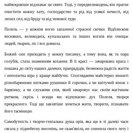
.
,
,
найяскравіше
відзначає
це
свято
Тоді
у
передвеликодень
він
прагне
,
,
очистити
кожну
хату
господарство
та
рід
від
усякої
нечисті
від
,
.
лихих
сил
від
бруду
та
від
зимової
луди
.
Полель
—
у
кожнім
вогні
запаленої
страсної
свічки
Відблиском
,
,
весняних
великодніх
купальських
та
інших
вогнів
він
очищає
,
,
.
людей
тварин
ліс
і
все
довкола
,
,
Божий
син
приходить
у
кожну
писанку
а
тому
вона
як
та
пара
,
.
голубів
стала
знаменням
кохання
В
її
красі
—
зачарована
краса
і
,
пошана
до
світу
наших
далеких
прапрадідів
безмежна
радість
життя
.
і
непохитна
віра
у
краще
майбутнє
Споглядаючи
майстерно
вишиті
,
різнобарвними
нитками
рушники
й
сорочки
а
чи
квітучий
вінок
з
,
,
барвінку
а
чи
слухаючи
спів
який
зачаровує
нас
своїм
магічним
,
,
ритмом
скрізь
і
всюди
ми
відчуваємо
дух
Полеля
творця
.
,
,
прекрасного
Тоді
ще
завзятіше
хочеться
жити
творити
пізнавати
.
його
таємницю
-
,
Самобутність
і
творчо
геніальна
душа
орія
яка
ще
в
ті
далекі
часи
,
'
,
сягала
у
піднебесну
височінь
не
скам
яніла
не
спинила
свого
лету
і