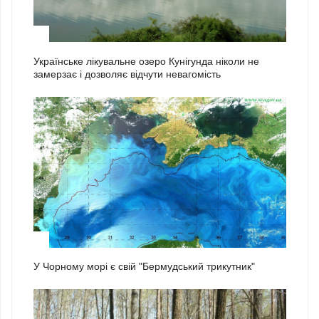
1
Українське лікувальне озеро Кунігунда ніколи не
замерзає і дозволяє відчути невагомість
2
У Чорному морі є свій "Бермудський трикутник"