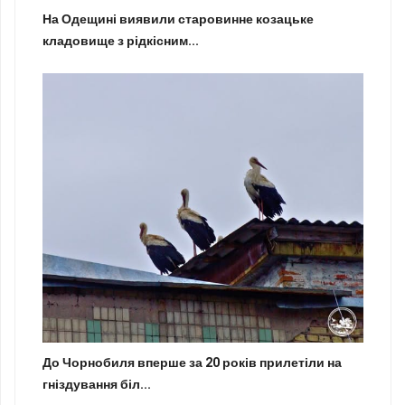
На Одещині виявили старовинне козацьке
кладовище з рідкісним...
До Чорнобиля вперше за 20 років прилетіли на
гніздування біл...