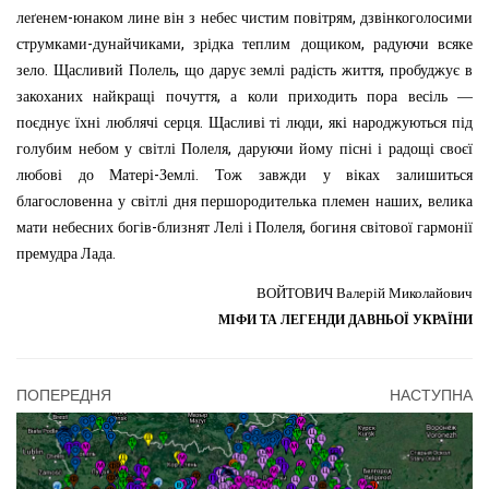
-
,
леґенем
юнаком
лине
він
з
небес
чистим
повітрям
дзвінкоголосими
-
,
,
струмками
дунайчиками
зрідка
теплим дощиком
радуючи
всяке
.
,
,
зело
Щасливий
Полель
що
дарує
землі
радість
життя
пробуджує
в
,
закоханих
найкращі
почуття
а
коли
приходить
пора
весіль
—
.
,
поєднує
їхні
люблячі
серця
Щасливі
ті
люди
які
народжуються
під
,
голубим
небом
у
світлі
Полеля
даруючи
йому
пісні
і
радощі
своєї
-
.
любові
до
Матері
Землі
Тож
завжди
у
віках
залишиться
,
благословенна
у
світлі
дня
першородителька
племен
наших
велика
-
,
мати
небесних
богів
близнят
Лелі
і
Полеля
богиня
світової
гармонії
.
премудра
Лада
ВОЙТОВИЧ
Валерій Миколайович
МІФИ ТА ЛЕГЕНДИ ДАВНЬОЇ УКРАЇНИ
ПОПЕРЕДНЯ
НАСТУПНА