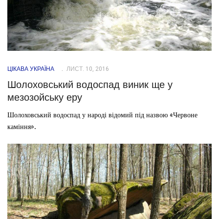
ЦІКАВА УКРАЇНА
ЛИСТ. 10, 2016
Шолоховський водоспад виник ще у
мезозойську еру
Шолоховський водоспад у народі відомий під назвою «Червоне
каміння».