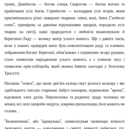
,
,
грому
Дажбогом
—
богом
сонця
Сварогом
—
богом
вогню
та
,
,
прабатьком
усіх
богів
Стрибогом
—
володарем
усіх
вітрів
яким
:
,
,
("
присвячувались
різні
священні
тварини
півні
коні
бики
небесні
",
,
,
олені
приміром
за
давніми
віруваннями
предків
породили
усіх
),
'
тварин
на
світі
наші
прародителі
з
любов
ю
вшановували
й
-
.
,
Берегиню
Ладу
—
велику
матір
усього
живого
Ще
з
давніх
часів
,
коли
у
наших
пращурів
мати
була
повелителькою
роду
та
племені
,
'
,
зображення
богині
Берегині
обов
язково
з
піднятими
вгору
руками
,
стало
символом
народження
усього
живого
а
з
плином
часу
і
-
,
символом
орія
хлібороба
який
можна
бачити
сьогодні
у
Золотому
.
Трисутті
"
",
'
-
Писанки
пояси
що
мали
дев
ять
кілець
смут
різного
кольору
і
які
-
,
"
",
здебільшого
писали
старенькі
бабусі
знахарки
відмовляли
вроки
,
відганяли
злих
духів
Перелесника
та
родинну
зраду
чоловіка
чи
,
-
,
,
жінки
всі
лихі
хвороби
недуги
зокрема
пропасницю
болі
живота
чи
...
голови
"
",
"
",
Безконечник
або
кривулька
символізував
таємницю
вічності
;
,
людсь
кого
життя
—
народження
і
смерті
вічності
небесних
тіл