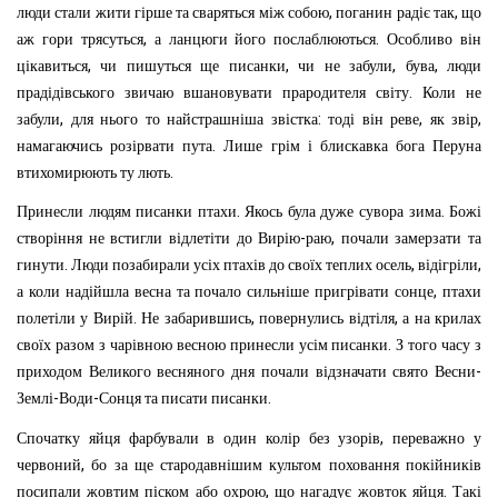
,
,
люди
стали
жити
гірше
та
сваряться
між
собою
поганин
радіє
так
що
,
.
аж
гори
трясуться
а
ланцюги
його
послаблюються
Особливо
він
,
,
,
,
цікавиться
чи
пишуться
ще
писанки
чи
не
забули
бува
люди
.
прадідівського
звичаю
вшановувати
прародителя
світу
Коли
не
,
:
,
,
забули
для
нього
то
найстрашніша
звістка
тоді
він
реве
як
звір
.
намагаючись
розірвати
пута
Лише
грім
і
блискавка
бога
Перуна
.
втихо
мирюють
ту
лють
.
.
Принесли
людям
писанки
птахи
Якось
була
дуже
сувора
зима
Божі
-
,
створіння
не
встигли
відлетіти
до
Вирію
раю
почали
замерзати
та
.
,
,
гинути
Люди
позабирали
усіх
птахів
до
своїх
теплих
осель
відігріли
,
а
коли
надійшла
весна
та
почало
сильніше
пригрівати
сонце
птахи
.
,
,
полетіли
у
Вирій
Не
забарившись
повернулись
відтіля
а
на
крилах
.
своїх
разом
з
чарівною
весною
принесли
усім
писанки
З
того
часу
з
-
приходом
Великого
весняного
дня
почали
відзначати
свято
Весни
-
-
.
Землі
Води
Сонця
та
писати
писанки
,
Спочатку
яйця
фарбували
в
один
колір
без
узорів
переважно
у
,
червоний
бо
за
ще
стародавнішим
культом
поховання
покійників
,
.
посипали
жовтим
піском
або
охрою
що
нагадує
жовток
яйця
Такі