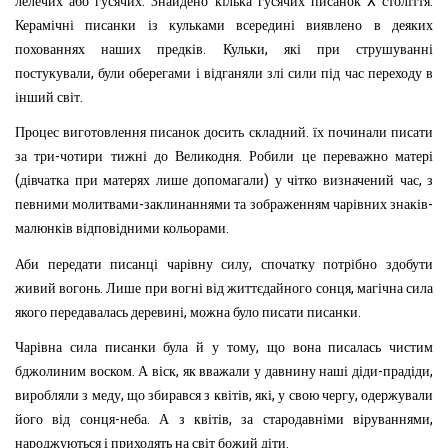
.
X
.
лелечих
або
гусячих
Знайдено
кілька
гусячих
писанок
століття
Керамічні
писанки
із
кульками
всередині
виявлено
в
деяких
.
,
похованнях
наших
предків
Кульки
які
при
струшуванні
,
постукували
були
оберегами
і
відганяли
злі
сили
під
час
переходу
в
.
інший
світ
.
Процес
виготовлення
писанок
досить
складний
їх
починали
писати
-
.
за
три
чотири
тижні
до
Великодня
Робили
це
переважно
матері
(
)
,
дівчатка
при
матерях
лише
допомагали
у
чітко
визначений
час
з
-
-
певними
молитвами
заклинаннями
та
зображенням
чарівних
знаків
.
малюнків
відповідними
кольорами
,
Аби
передати
писанці
чарівну
силу
спочатку
потрібно
здобути
.
,
живий
вогонь
Лише
при
вогні
від
життєдайного
сонця
магічна
сила
,
.
якого
переда
валась
деревині
можна
було
писати
писанки
,
Чарівна
сила
писанки
була
й
у
тому
що
вона
писалась
чистим
.
,
-
,
бджолиним
воском
А
віск
як
вважали
у
давнину
наші
діди
прадіди
,
,
,
,
виробляли
з
меду
що
збирався
з
квітів
які
у
свою
чергу
одержували
-
.
,
,
його
від
сонця
неба
А
з
квітів
за
стародавніми
віруваннями
.
народжуються
і
приходять
на
світ
божий
діти