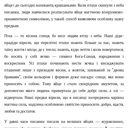
.
яйця
і
до
сьогодні
називають
крашанками
Коли
птахи
скинули
з
неба
,
-
писанки
люди
навчилися
розписувати
яйця
магічною
візерунково
,
орнаментною
символікою
у
такий
спосіб
виявляючи
особливу
шану
.
предкам
,
.
-
Птах
—
то
вісник
сонця
бо
несе
людям
втіху
з
неба
Наші
діди
,
,
прадіди
вірили
що
перелітні
птахи
знають
більше
за
нас
знають
,
;
,
,
таїну
життя
і
місце
де
є
тепло
знають
куди
летіти
і
коли
повертатися
-
,
бо
носять
у
собі
яєчко
—
символ
Бога
Сонця
народження
і
.
воскресіння
Усі
птахи
починають
нести
яєчка
і
висиджувати
,
,
"
пташенят
лише
з
приходом
весни
а
жовток
захований
за
двома
",
,
брамами
своїм
кольором
і
формою
дуже
нагадує
сонце
яке
вони
.
,
приносять
з
собою
Тому
яйце
і
стало
своєрідним
амулетом
за
,
допомогою
якого
людина
привертала
до
себе
добрі
сили
а
злі
—
.
,
відвертала
Наші
предки
вірили
що
в
писанці
зосереджена
чарівна
,
,
,
магічна
сила
наділена
особливою
святістю
приносити
добро
щастя
.
любов
та
достаток
,
У
давні
часи
писанки
писали
на
великих
яйцях
—
журавлиних