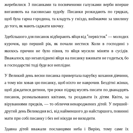
.
жеребилися
З
писанками
та
посвяченими
галузками
верби
вперше
.
,
виганяють
на
пасовисько
худобу
Писанки
розкидають
по
грядках
,
,
щоб
була
гарна
городина
та
кладуть
у
гніздо
виймаючи
за
хвилину
,
.
до
того
як
мають
саджати
квочку
"
"
Здебільшого
для
писанок
відбирають
яйця
від
первісток
—
молодих
,
,
.
курочок
що
перший
рік
як
почали
нестися
Коли
в
господині
з
,
.
якихось
причин
не
було
півня
то
яйця
мусили
міняти
в
сусідів
,
,
Вважалося
що
незапліднені
яйця
на
писанку
вживати
не
годиться
бо
.
в
господарстві
тоді
буде
все
неплідне
,
У
Великий
день
весни
писанка
привертала
парубку
кохання
дівчини
,
.
,
а
тому
він
ховав
цю
писанку
щоб
ніхто
не
наврочив
Бездітні
жінки
,
щоб
діждатися
дитини
три
роки
підряд
мусять
писати
по
дванадцять
,
,
.
,
писанок
розмальованих
квітами
та
роздавати
їх
дітям
Квіти
за
,
.
-
віруваннями
предків
—
то
обличчя
ненароджених
дітей
У
перший
,
,
другий
день
Великодня
всі
від
найменшого
до
найстаршого
повинні
.
мати
при
собі
писанку
і
без
неї
нікуди
не
виходити
,
Здавна
дітей
вважали
посланцями
неба
і
Вирію
тому
саме
їх