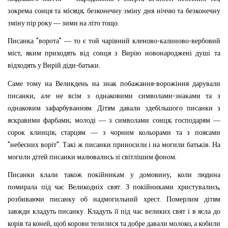
;
зокрема
сонця
та
місяця
безконечну
зміну
дня
ніччю
та
безконечну
.
зміну
пір
року
—
зими
на
літо
тощо
"
"
-
-
Писанка
ворота
—
то
є
той
чарівний
кленово
калиново
вербовий
,
міст
яким
приходять
від
сонця
з
Вирію
новонароджені
душі
та
-
.
відходять
у
Вирій
діди
батьки
-
Саме
тому
на
Великдень
на
знак
побажання
ворожіння
дарували
,
-
писанки
але
не
всім
з
однаковими
символами
знаками
та
з
.
однаковим
зафарбуванням
Дітям
давали
здебільшого
писанки
з
;
;
яскравими
фарбами
молоді
—
з
символами
сонця
господарям
—
;
сорок
клинців
старцям
—
з
чорним
кольорами
та
з
поясами
"
".
.
небесних
воріт
Такі
ж
писанки
приносили
і
на
могили
батьків
На
.
могили
дітей
писанки
малювались
зі
світлішим
фоном
,
Писанки
клали
також
покійникам
у
домовину
коли
людина
.
,
помирала
під
час
Великодніх
свят
З
покійниками
христувались
.
розбиваючи
писанку
об
надмогильний
хрест
Померлим
дітям
.
завжди
кладуть
писанку
Кладуть
її
під
час
великих
свят
і
в
ясла
до
,
,
корів
та
коней
щоб
корови
телилися
та
добре
давали
молоко
а
кобили