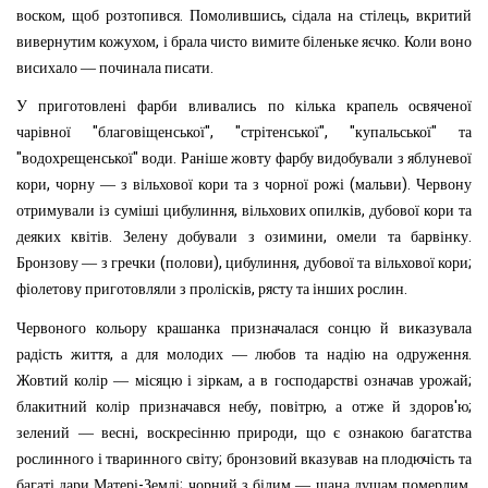
,
.
,
,
воском
щоб
розтопився
Помолившись
сідала
на
стілець
вкритий
,
.
вивернутим
кожухом
і
брала
чисто
вимите
біленьке
яєчко
Коли
воно
.
висихало
—
починала
писати
У
приготовлені
фарби
вливались
по
кілька
крапель
освяченої
"
", "
", "
"
чарівної
благовіщенської
стрітенської
купальської
та
"
"
.
водохрещенської
води
Раніше
жовту
фарбу
видобували
з
яблуневої
,
(
).
кори
чорну
—
з
вільхової
кори
та
з
чорної
рожі
мальви
Червону
,
,
отримували
із
суміші
цибулиння
вільхових
опилків
дубової
кори
та
.
,
.
деяких
квітів
Зелену
добували
з
озимини
омели
та
барвінку
(
),
,
;
Бронзову
—
з
гречки
полови
цибулиння
дубової
та
вільхової
кори
,
.
фіолетову
приготовляли
з
пролісків
рясту
та
інших
рослин
Червоного
кольору
крашанка
призначалася
сонцю
й
виказувала
,
.
радість
життя
а
для
молодих
—
любов
та
надію
на
одруження
,
;
Жовтий
колір
—
місяцю
і
зіркам
а
в
господарстві
означав
урожай
,
,
'
;
блакитний
колір
призначався
небу
повітрю
а
отже
й
здоров
ю
,
,
зелений
—
весні
воскресінню
природи
що
є
ознакою
багатства
;
рослинного
і
тваринного
світу
бронзовий
вказував
на
плодючість
та
-
;
,
багаті
дари
Матері
Землі
чорний
з
білим
—
шана
душам
померлим