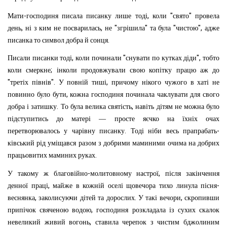
-
,
"
"
Мати
господиня
писала
писанку
лише
тоді
коли
свято
провела
,
,
"
"
"
",
день
ні
з
ким
не
посварилась
не
згрішила
та
була
чистою
адже
.
писанка
то
символ
добра
й
сонця
,
"
",
Писали
писанки
тоді
коли
починали
снувати
по
кутках
діди
тобто
;
коли
смеркне
інколи
продовжували
свою
копітку
працю
аж
до
"
".
,
третіх
півнів
У
повній
тиші
причому
нікого
чужого
в
хаті
не
,
повинно
було
бути
кожна
господиня
починала
чаклувати
для
свого
.
,
добра
і
затишку
То
була
велика
святість
навіть
дітям
не
можна
було
підступитись
до
матері
—
просте
яєчко
на
їхніх
очах
.
-
перетворювалось
у
чарівну
писанку
Тоді
ніби
весь
прапрабать
ківський
рід
уміщався
разом
з
добрими
маминими
очима
на
добрих
.
працьовитих
маминих
руках
-
,
У
такому
ж
благовійно
молитовному
настрої
після
закінчення
,
-
денної
праці
майже
в
кожній
оселі
щовечора
тихо
линула
пісня
,
.
,
веснянка
заколисуючи
дітей
та
дорослих
У
такі
вечори
скропивши
,
припічок
свяченою
водою
господиня
розкладала
із
сухих
скалок
,
невеликий
живий
вогонь
ставила
черепок
з
чистим
бджолиним