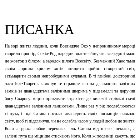
ПИСАНКА
,
На
зорі
життя
людини
коли
Всевидяче
Око
у
непроникному
мороці
,
-
,
творило
простір
Сокіл
Род
народив
золоте
яйце
яке
всередині
мало
,
.
не
жовток
з
білком
а
зародок
цілого
Всесвіту
Безмежний
Хаос
тьми
,
своїм
чорним
крилом
хотів
знищити
щойно
створений
світ
.
затьмарити
своїми
непробудними
кудлами
В
ті
глибокі
доісторичні
-
часи
Бог
Творець
замкнув
те
страшне
зло
на
дванадцять
залізних
замків
за
дванадцятьма
залізними
дверима
у
підземеллі
та
доручив
богу
Сварогу
міцно
прикувати
страхіття
до
високої
стрімкої
скелі
.
дванадцятьма
залізними
ланцюгами
Лише
раз
у
рік
послаблюються
,
ті
пута
і
тоді
Сатана
посилає
дванадцять
своїх
посланців
навколо
,
,
.
світу
щоб
ті
підглянули
чи
не
ослабла
часом
у
людей
любов
до
життя
,
,
Коли
людська
любов
перемагає
зло
Сатана
від
цього
знемагає
а
.
,
залізні
пута
ще
міцніше
стискають
його
Коли
ж
посланці
кажуть
що