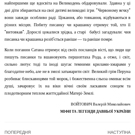
.
найпершими
ще
вдосвіта
на
Великодень
обдаровували
Здавна
у
ці
. "
"
дні
діти
збираються
на
свої
дитячі
великодні
ігри
Червоному
яєчку
.
,
,
вони
завжди
особливо
раді
Цокання
або
товкання
відбуваються
в
.
,
різних
місцях
Побиту
писанку
чи
крашанку
отримує
той
хто
її
"
".
,
:
витовкав
Дорослі
цокалися
зрідка
а
старі бабусі
загадували
чия
'
.
писанка
чи
крашанка
розіб
ється
раніше
—
та
раніше
помре
,
Коли
поганин
Сатана
отримує
від
своїх
посланців
вісті
що
люди
ще
,
,
,
пишуть
писанки
та
вшановують
першоптаха
Рода
а
отже
і
світ
-
сильно
лютує
тоді
та
іноді
шугає
темними
крилами
хмарами
у
,
.
благодатне
небо
але
не
в
змозі
затьмарити
світ
Великий
грім
Перуна
,
розбиває
блискавицями
той
морок
і
божественна
сльоза
омиває
всім
,
душі
зачаровує
їх
на
віки
вічні
своїм
ласкавим
сонцем
та
-
.
плодотворним
теплом
життєдайної
Матері
Землі
ВОЙТОВИЧ
Валерій Миколайович
МІФИ ТА ЛЕГЕНДИ ДАВНЬОЇ УКРАЇНИ
ПОПЕРЕДНЯ
НАСТУПНА