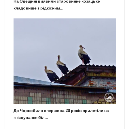
На Одещині виявили старовинне козацьке
кладовище з рідкісним...
До Чорнобиля вперше за 20 років прилетіли на
гніздування біл...