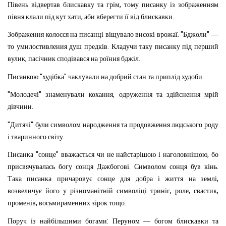
,
Півень
відвертав
блискавку
та
грім
тому
писанку
із
зображенням
,
.
півня
клали
під
кут
хати
аби
вберегти
її
від
блискавки
. "
"
Зображення
колосся
на
писанці
віщувало
високі
врожаї
Бджоли
—
.
то
умилостивления
душ
предків
Кладучи
таку
писанку
під
перший
,
.
вулик
пасічник
сподівався
на
роїння
бджіл
"
"
.
Писанкою
худібка
чаклували
на
добрий
стан
та
приплід
худоби
"
"
,
Молодечі
знаменували
кохання
одруження
та
здійснення
мрій
.
дівчини
"
"
Дитячі
були
символом
народження
та
продовження
людського
роду
.
і
тваринного
світу
"
"
,
Писанка
сонце
вважається
чи
не
найстарішою
і
наголовнішою
бо
.
.
присвячувалась
богу
сонця
Дажбогові
Символом
сонця
був
кінь
,
Така
писанка
причаровує
сонце
для
добра
і
життя
на
землі
,
,
,
возвеличує
його
у
різноманітній
символіці
триніг
роле
свастик
,
.
променів
восьмираменних
зірок
тощо
:
Поруч
із
найбільшими
богами
Перуном
—
богом
блискавки
та