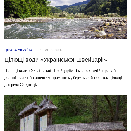
ЦІКАВА УКРАЇНА
СЕРП. 3, 2016
Цілющі води «Української Швейцарії»
Цілющі води «Української Швейцарії» В мальовничій гірській
долині, залитій сонячним промінням, беруть свій початок цілющі
джерела Східниці.