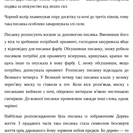
.
подяка
за
опікунство
від
лихих
сил
,
Чорний
колір
знаменував
пору
досвітку
та
ночі
до
третіх
півнів
тому
.
така
писанка
особливо
зачаровувала
злі
сили
.
Писанку
розписують
воском
за
допомогою
писачка
Вмочивши
його
,
у
віск
та
зробивши
потрібний
орнамент
господиня
занурювала
яйце
.
,
у
відповідну
для
писанки
фарбу
Обсушивши
писанку
знову
робила
,
,
писачком
потрібні
для
орнаменту
візерунки
кривульки
крапки
чи
.
,
,
щось
інше
та
опускала
в
нову
фарбу
І
знову
обсушивши
якщо
,
.
потрібно
дописувала
орнамент
Розписану
писанку
відкладала
до
.
Великого
четверга
У
Великий
четвер
такі
писанки
клали
у
велику
'
.
'
,
череп
яну
миску
та
ставили
в
піч
Коли
віск
розм
якав
миску
з
,
'
писанками
виймали
з
печі
обережно
витирали
м
якою
чистенькою
.
,
ганчіркою
До
кожної
писанки
промовляли
завжди
інші
слова
однак
.
чарівні
Найбільш
розповсюдженою
була
писанка
із
зображенням
Дерева
.
життя
З
прадавніх
часів
така
писанка
стала
символом
безсмертя
,
.
життя
орія
дарованого
йому
зоряним
небом
предків
Бо
дерево
—
то