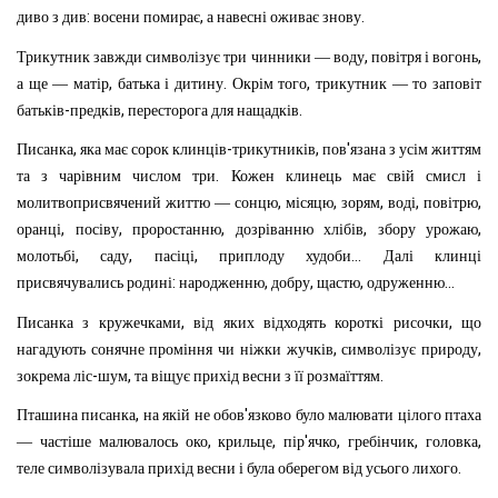
:
,
.
диво
з
див
восени
помирає
а
навесні
оживає
знову
,
,
Трикутник
завжди
символізує
три
чинники
—
воду
повітря
і
вогонь
,
.
,
а
ще
—
матір
батька
і
дитину
Окрім
того
трикутник
—
то
заповіт
-
,
.
батьків
предків
пересторога
для
нащадків
,
-
,
'
Писанка
яка
має
сорок
клинців
трикутників
пов
язана
з
усім
життям
.
та
з
чарівним
числом
три
Кожен
клинець
має
свій
смисл
і
,
,
,
,
,
молитвоприсвячений
життю
—
сонцю
місяцю
зорям
воді
повітрю
,
,
,
,
,
оранці
посіву
проростанню
дозріванню
хлібів
збору
урожаю
,
,
,
...
молотьбі
саду
пасіці
приплоду
худоби
Далі
клинці
:
,
,
,
...
присвячувались
родині
народженню
добру
щастю
одруженню
,
,
Писанка
з
кружечками
від
яких
відходять
короткі
рисочки
що
,
,
нагадують
сонячне
проміння
чи
ніжки
жучків
символізує
природу
-
,
.
зокрема
ліс
шум
та
віщує
прихід
весни
з
її
розмаїттям
,
'
Пташина
писанка
на
якій
не
обов
язково
було
малювати
цілого
птаха
,
,
'
,
,
,
—
частіше
малювалось
око
крильце
пір
ячко
гребінчик
головка
.
теле
сим
волізувала
прихід
весни
і
була
оберегом
від
усього
лихого