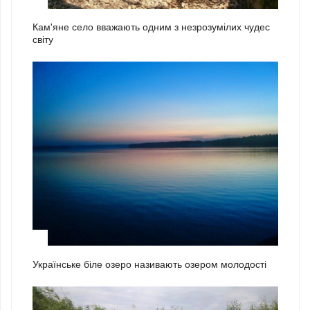
1
Кам'яне село вважають одним з незрозумілих чудес
світу
2
Українське біле озеро називають озером молодості