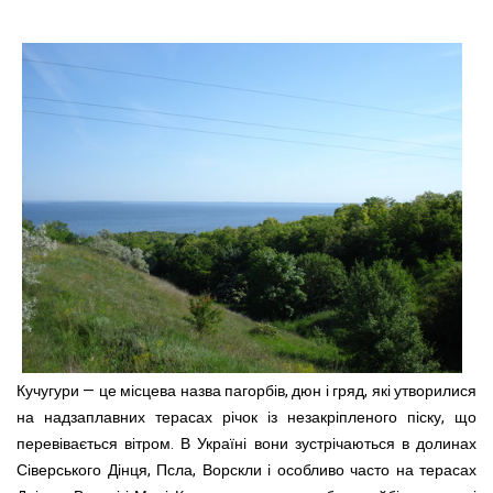
Кучугури — це м
ісцева назва пагорбів, дюн і гряд, які утворилися
на надзаплавних терасах річок із незакріпленого піску, що
перевівається вітром. В Україні вони зустрічаються в долинах
Сіверського Дінця, Псла, Ворскли і особливо часто на терасах