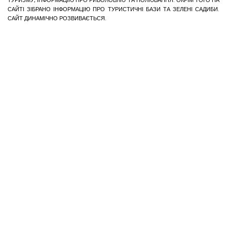
ТУРИЗМУ; ІНФОРМАЦІЮ ПРО РИБОЛОВЛЮ ТА ПОЛЮВАННЯ. ОКРІМ ТОГО НА
САЙТІ ЗІБРАНО ІНФОРМАЦІЮ ПРО ТУРИСТИЧНІ БАЗИ ТА ЗЕЛЕНІ САДИБИ.
САЙТ ДИНАМІЧНО РОЗВИВАЄТЬСЯ.