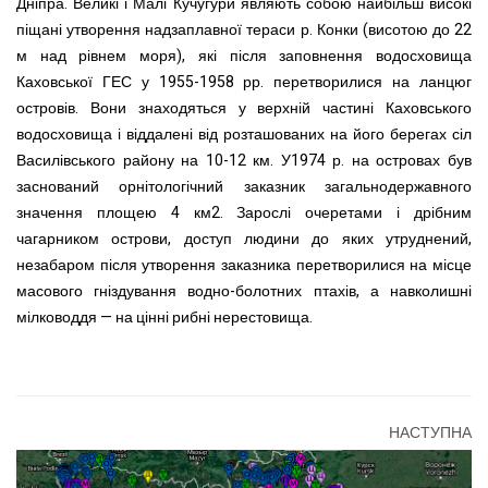
Дніпра. Великі і Малі Кучугури являють собою найбільш високі
піщані утворення надзаплавної тераси р. Конки (висотою до 22
м над рівнем моря), які після заповнення водосховища
Каховської ГЕС у 1955-1958 рр. перетворилися на ланцюг
островів. Вони знаходяться у верхній частині Каховського
водосховища і віддалені від розташованих на його берегах сіл
Василівського району на 10-12 км. У1974 р. на островах був
заснований орнітологічний заказник загальнодержавного
значення площею 4 км2. Зарослі очеретами і дрібним
чагарником острови, доступ людини до яких утруднений,
незабаром після утворення заказника перетворилися на місце
масового гніздування водно-болотних птахів, а навколишні
мілководдя — на цінні рибні нерестовища.
НАСТУПНА