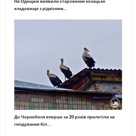
На Одещині виявили старовинне козацьке
кладовище з рідкісним...
До Чорнобиля вперше за 20 років прилетіли на
гніздування біл...