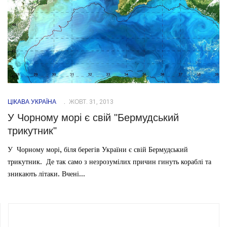
ЦІКАВА УКРАЇНА
ЖОВТ. 31, 2013
У Чорному морі є свій "Бермудський
трикутник"
У Чорному морі, біля берегів України є свій Бермудський
трикутник. Де так само з незрозумілих причин гинуть кораблі та
зникають літаки. Вчені...