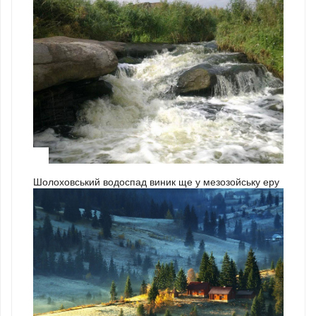
3
Шолоховський водоспад виник ще у мезозойську еру