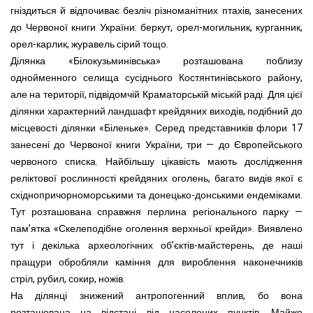
гніздиться й відпочиває безліч різноманітних птахів, занесених
до Червоної книги України: беркут, орел-могильник, курганник,
орел-карлик, журавель сірий тощо.
Ділянка «Білокузьминівська» розташована поблизу
однойменного селища сусіднього Костянтинівського району,
але на території, підвідомчій Краматорській міській раді. Для цієї
ділянки характерний ландшафт крейдяних виходів, подібний до
місцевості ділянки «Біленьке». Серед представників флори 17
занесені до Червоної книги України, три — до Європейського
червоного списка. Найбільшу цікавість мають дослідження
реліктової рослинності крейдяних оголень, багато видів якої є
східнопричорноморськими та донецько-донськими ендеміками.
Тут розташована справжня перлина регіонального парку —
пам’ятка «Скелеподібне оголення верхньої крейди». Виявлено
тут і декілька археологічних об’єктів-майстерень, де наші
пращури обробляли каміння для вироблення наконечників
стріл, рубил, сокир, ножів.
На ділянці знижений антропогенний вплив, бо вона
розташована на відстані від населених пунктів. Майже