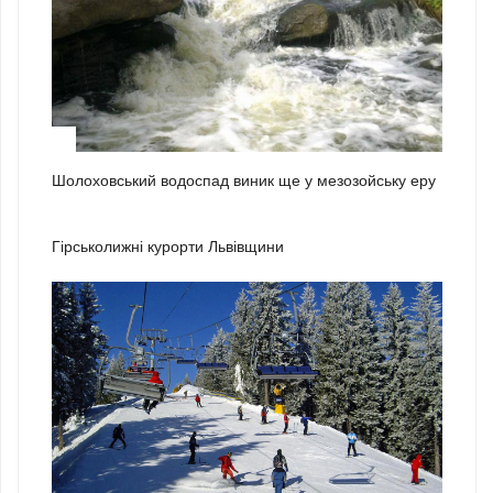
3
Шолоховський водоспад виник ще у мезозойську еру
1
Гірськолижні курорти Львівщини