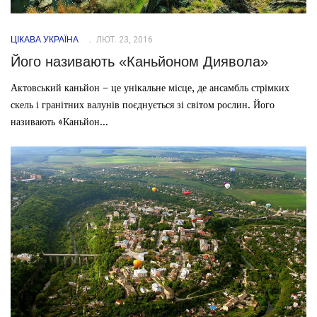
ЦІКАВА УКРАЇНА
ЛЮТ. 23, 2016
Його називають «Каньйоном Диявола»
Актовський каньйон – це унікальне місце, де ансамбль стрімких
скель і гранітних валунів поєднується зі світом рослин. Його
називають «Каньйон...