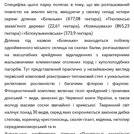
Специфіка цього парку полягає в тому, що він розташований
повністю на землях міста, вміщуючи у своєму складі чотири
окремі ділянки: «Біленьке» (477,08 гектара), «Пчолкінські
закам’янілі дерева» (22,61 гектара), «Комишуваха» (865,23
гектара) і «Білокузьминівська» (373,9 гектара).
Ділянка під назвою «Біленьке» знаходиться поблизу
однойменного міського селища на схилах балки, розташованої
на масштабних крейдяних відкладеннях з характерними
мальовничими елементами оголених порід і куполоподібних
пагорбів. Тут представлений практично у незайманому вигляді
первісний ковиловий різнотравно-типчаковий степ з унікальною
реліктовою рослинністю і багатими флорою і фауною.
Фітоценотичний комплекс включає гісоп крейдяний і громовик
донський — види, занесені до Червоної книги України, а також
молоді масиви сосни звичайної і кримської. Тваринний світ
налічує понад 30 видів, серед яких охороняються законом дибка
степова, коренеїд-хрестоносець, сколія-гігант, мідянка, нетопир
середземноморський та ін.
Унікальною особливістю ділянки «Пчолкінські закам’янілі