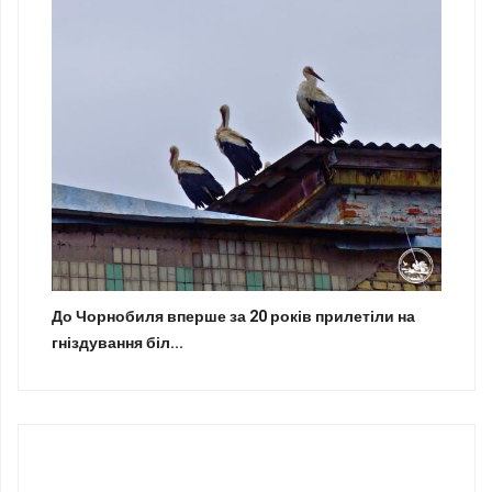
До Чорнобиля вперше за 20 років прилетіли на
гніздування біл...