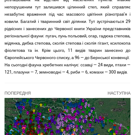
непорушеним тут залишився цілинний степ, який справляє
незабутнє враження під час масового цвітіння різнотрав’я і
ковили. Багатий і тваринний світ ділянки. Тут зустрічаються 29
рідкісних і занесених до Червоної книги України представників
регіональної фауни: пугач, лунь польовий, огар, гадюка степова,
мідянка, дибка степова, сколія степова і сколія гігант, ксилокопа
фіолетова та ін. Крім цього, 11 видів тварин занесено до
Європейського Червоного списку, а 96 — до Бернської конвенції.
На сьогодні фауна хребетних налічує: ссавці — 24 види, птахи —
121, плазуни — 7, земноводні — 4, риби — 6, комахи — 300 видів.
ПОПЕРЕДНЯ
НАСТУПНА