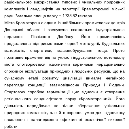
раціонального використання типових і унікальних природних
комплексів і ландшафтів на території Краматорської міської
ради. Загальна площа парку — 1738,82 гектара.
Місто Краматорськ є одним із найбільших промислових центрів
Донецької області і заслужено вважається індустріальною
перлиною Північного Донбасу. Його промисловість
представлена підприємствами чорної металургії, будівельних
матеріалів, енергетики, машинобудування тощо. Проте
позитивне враження від потужності індустріального потенціалу
міста спотворюється жахливими картинами нераціонально
споживчої експлуатації природних і людських ресурсів, що на
сучасному етапі розвитку цивілізації вимагає негайного
перегляду концепції взаємовідносин Природи і Людини.
Стартовою спробою гармонізації цих відносин є створення
регіонального ландшафтного парку «Краматорський». Його
діяльність передбачає не тільки збереження унікальних
природних комплексів, але й створення умов для відпочинку
населення і налагодження ефективної екологічної виховної
роботи.