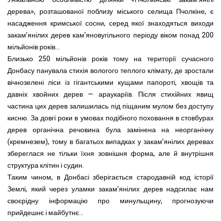
дерева», розташованої поблизу міського селища Пчолкіне, є
насадження кримської сосни, серед якої знаходяться виходи
закам’янілих дерев кам’яновугільного періоду віком понад 200
мільйонів років...
Близько 250 мільйонів років тому на території сучасного
Донбасу панувала стихія вологого теплого клімату, де зростали
вічнозелені ліси із гігантськими кущами папороті, хвощів та
давніх хвойних дерев — араукаріїв. Після стихійних явищ
частина цих дерев залишилась під піщаним мулом без доступу
кисню. За довгі роки в умовах подібного поховання в стовбурах
дерев органічна речовина була замінена на неорганічну
(кремнезем), тому в багатьох випадках у закам’янілих деревах
збереглася не тільки їхня зовнішня форма, але й внутрішня
структура клітин і судин.
Таким чином, в Донбасі зберігається стародавній код історії
Землі, який через уламки закам’янілих дерев надсилає нам
своєрідну інформацію про минульщину, прогнозуючи
прийдешнє і майбутнє...