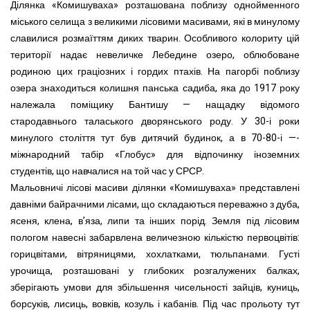
Ділянка «Комишуваха» розташована поблизу однойменного
міського селища з великими лісовими масивами, які в минулому
славилися розмаїттям диких тварин. Особливого колориту цій
території надає невеличке Лебедине озеро, облюбоване
родиною цих граціозних і гордих птахів. На пагорбі поблизу
озера знаходиться колишня панська садиба, яка до 1917 року
належала поміщику Бантишу — нащадку відомого
стародавнього таласького дворянського роду. У 30-і роки
минулого століття тут був дитячий будинок, а в 70-80-і —-
міжнародний табір «Глобус» для відпочинку іноземних
студентів, що навчалися на той час у СРСР.
Мальовничі лісові масиви ділянки «Комишуваха» представлені
давніми байрачними лісами, що складаються переважно з дуба,
ясеня, клена, в’яза, липи та інших порід. Земля під лісовим
пологом навесні забарвлена величезною кількістю первоцвітів:
горицвітами, вітряницями, хохлатками, тюльпанами. Густі
урочища, розташовані у глибоких розгалужених балках,
зберігають умови для збільшення чисельності зайців, куниць,
борсуків, лисиць, вовків, козуль і кабанів. Під час прольоту тут