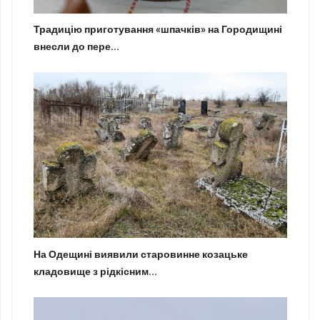
Традицію приготування «шпачків» на Городищині
внесли до пере...
На Одещині виявили старовинне козацьке
кладовище з рідкісним...