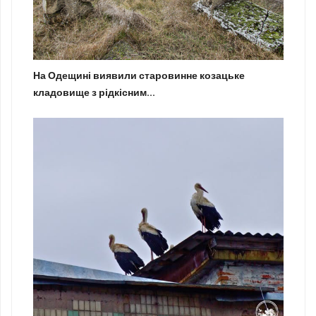
На Одещині виявили старовинне козацьке
кладовище з рідкісним...