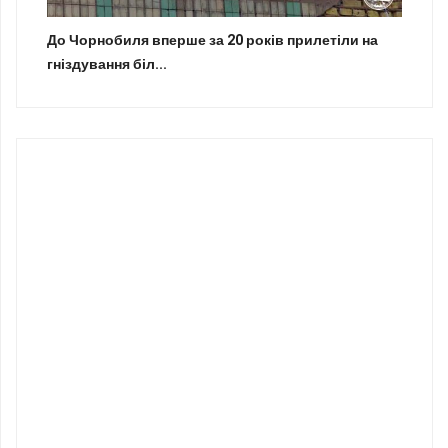
До Чорнобиля вперше за 20 років прилетіли на
гніздування біл...