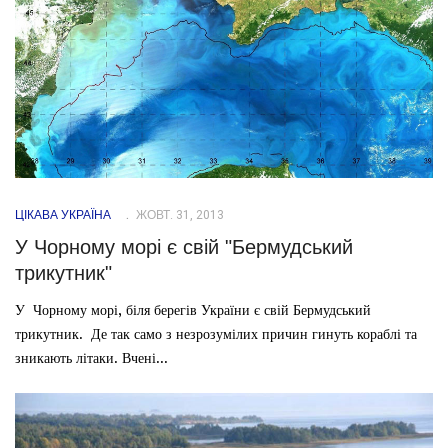
ЦІКАВА УКРАЇНА
ЖОВТ. 31, 2013
У Чорному морі є свій "Бермудський
трикутник"
У Чорному морі, біля берегів України є свій Бермудський
трикутник. Де так само з незрозумілих причин гинуть кораблі та
зникають літаки. Вчені...