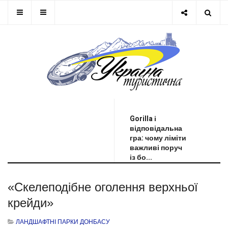
ОСТАННЯ НОВИНА
Gorilla і
відповідальна
гра: чому ліміти
важливі поруч
із бо...
«Скелеподібне оголення верхньої
крейди»
ЛАНДШАФТНІ ПАРКИ ДОНБАСУ