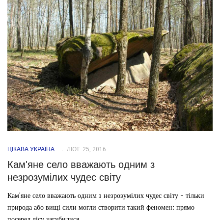
ЦІКАВА УКРАЇНА
ЛЮТ. 25, 2016
Кам'яне село вважають одним з
незрозумілих чудес світу
Кам'яне село вважають одним з незрозумілих чудес світу - тільки
природа або вищі сили могли створити такий феномен: прямо
посеред лісу загубилися...