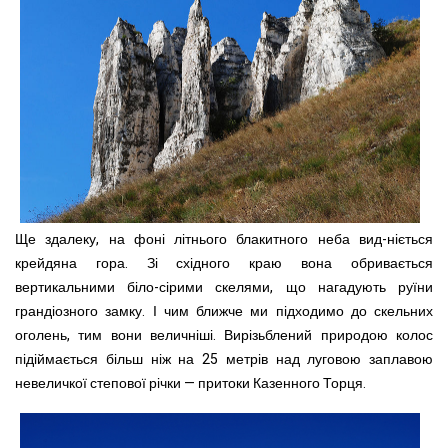
Ще здалеку, на фоні літнього блакитного неба вид-ніється
крейдяна гора. Зі східного краю вона обривається
вертикальними біло-сірими скелями, що нагадують руїни
грандіозного замку. І чим ближче ми підходимо до скельних
оголень, тим вони величніші. Вирізьблений природою колос
підіймається більш ніж на 25 метрів над луговою заплавою
невеличкої степової річки — притоки Казенного Торця.