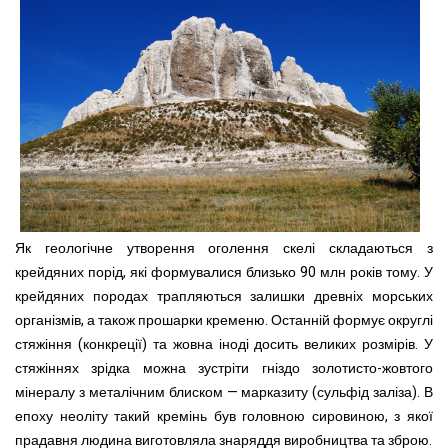
Як геологічне утворення оголення скелі складаються з
крейдяних порід, які формувалися близько 90 млн років тому. У
крейдяних породах трапляються залишки древніх морських
організмів, а також прошарки кременю. Останній формує округлі
стяжіння (конкреції) та жовна іноді досить великих розмірів. У
стяжіннях зрідка можна зустріти гніздо золотисто-жовтого
мінералу з металічним блиском — марказиту (сульфід заліза). В
епоху неоліту такий кремінь був головною сировиною, з якої
прадавня людина виготовляла знаряддя виробництва та зброю.