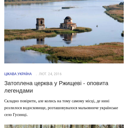
ЦІКАВА УКРАЇНА
ЛЮТ. 24, 2016
Затоплена церква у Ржищеві - оповита
легендами
Складно повірити, але колись на тому самому місці, де нині
розлилося водосховище, розташовувалося мальовниче українське
село Гусинці.