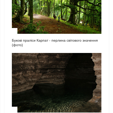
1
Букові праліси Карпат - перлина світового значення
(фото)
2