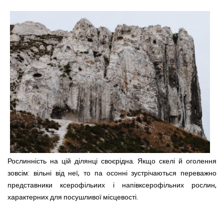
Рослинність на цій ділянці своєрідна. Якщо скелі й оголення
зовсім: вільні від неї, то па осонні зустрічаються переважно
представники ксерофільиих і напівксерофільних рослин,
характерних для посушливої місцевості.