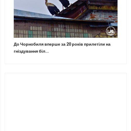
До Чорнобиля вперше за 20 років прилетіли на
гніздування біл...