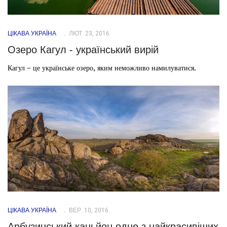
ЦІКАВА УКРАЇНА
ЛЮТ. 23, 2016
Озеро Кагул - український вирій
Кагул – це українське озеро, яким неможливо намилуватися.
ЦІКАВА УКРАЇНА
ВЕР. 10, 2016
Арбузинський каньйон одне з найкрасивіших