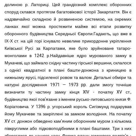
долиною р. Латориці. Цей грандіозний комплекс оборонних
споруд склався протягом багатовікової історії Закарпаття. Він є
надзвичайно складною й розвиненою системою, на окремих
ланках якої можна простежити майже всі етапи розвитку
оборонного будівництва Середньої Європи.Гадають, що вже в
ІХ-Х ст. на цій горі існувало невелике прикордонне укріплення
Київської Русі за Карпатами, яке було зруйноване татаро-
монголами в 1242 р.Найдавніше ядро мурованого замку в
Мукачеві, що займало східну частину гірської вершини, склалося
з однієї квадратної в плані башти-донжона з криницею в
нижньому ярусі, підсиленої ровом та валом. Детальні обміри та
натурні дослідження 1971 — 1973 pp. дали змогу точніше
визначити ту частину замку кінця XIV - початку XV ст.,
будівництво якої пов'язане з іменем русько-литовського князя Ф.
Коріатовича. У 1396 р. угорський король Сигізмунд подарував
йому Мукачеве та закріплені за замком володіння. На початку
XV ст. донжон обведено кам'яним оборонним муром з кількома
півкруглими або підковоподібними в плані баштами. Три з них
збереглися до нашого часу. Форма плану замкового подвір'я -