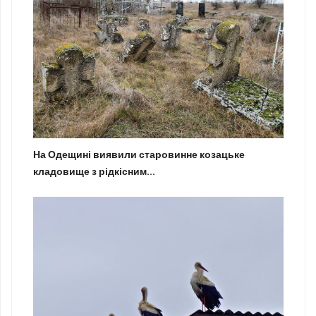
На Одещині виявили старовинне козацьке
кладовище з рідкісним...