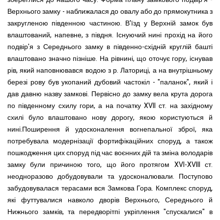
Верхнього замку - наближалася до овалу або до прямокутника з
закругленою південною частиною. В'їзд у Верхній замок був
влаштований, напевне, з півдня. Існуючий нині прохід на його
подвір'я з Середнього замку в південно-східній круглій башті
влаштовано значно пізніше. На рівнині, що оточує гору, існував
рів, який наповнювався водою з р. Латориці, а на внутрішньому
березі рову був укопаний дубовий частокіл - "паланок", який і
дав давню назву замкові. Первісно до замку вела крута дорога
по південному схилу гори, а на початку XVII ст. на західному
схилі було влаштовано нову дорогу, якою користуються й
нині.Поширення й удосконалення вогнепальної зброї, яка
потребувала модернізації фортифікаційних споруд, а також
пошкодження цих споруд під час воєнних дій та зміна володарів
замку були причиною того, що його протягом XVI-XVIII ст.
неодноразово добудовували та удосконалювали. Поступово
забудовувалася терасами вся Замкова Гора. Комплекс споруд,
які футтувалися навколо дворів Верхнього, Середнього й
Нижнього замків, та передворітпі укріплення "спускалися" в