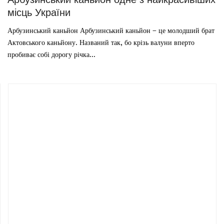
місць України
Арбузинський каньйон Арбузинський каньйон – це молодший брат
Актовського каньйону. Названий так, бо крізь валуни вперто
пробиває собі дорогу річка...