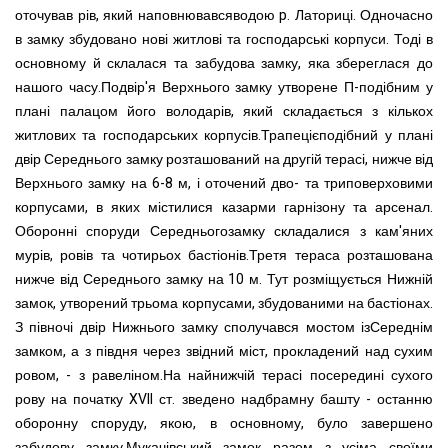
оточував рів, який наповнювавсяводою p. Латориці. Одночасно
в замку збудовано нові житлові та господарські корпуси. Тоді в
основному й склалася та забудова замку, яка збереглася до
нашого часу.Подвір'я Верхнього замку утворене П-подібним у
плані палацом його володарів, який складається з кількох
житлових та господарських корпусів.Трапецієподібний у плані
двір Середнього замку розташований на другій терасі, нижче від
Верхнього замку на 6-8 м, і оточений дво- та триповерховими
корпусами, в яких містилися казарми гарнізону та арсенал.
Оборонні споруди Середньогозамку складалися з кам'яних
мурів, ровів та чотирьох бастіонів.Третя тераса розташована
нижче від Середнього замку на 10 м. Тут розміщується Нижній
замок, утворений трьома корпусами, збудованими на бастіонах.
З півночі двір Нижнього замку сполучався мостом ізСереднім
замком, а з півдня через звідний міст, прокладений над сухим
ровом, - з равеліном.На найнижчій терасі посередині сухого
рову на початку XVII ст. зведено надбрамну башту - останню
оборонну споруду, якою, в основному, було завершено
забудову замку.Мукачівський замок разом з усіма своїми