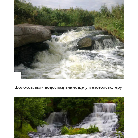
1
Шолоховський водоспад виник ще у мезозойську еру