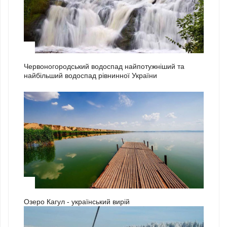
2
Червоногородський водоспад найпотужніший та
найбільший водоспад рівнинної України
3
Озеро Кагул - український вирій