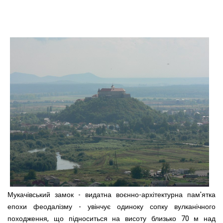
Мукачівський замок - видатна воєнно-архітектурна пам'ятка
епохи феодалізму - увінчує одиноку сопку вулканічного
походження, що підноситься на висоту близько 70 м над