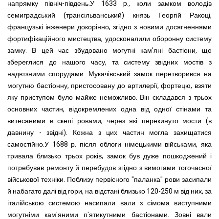
напрямку північ-південь.У 1633 p., коли замком володів
семиградський (трансільванський) князь Георгій Ракоці,
французькі інженери докорінно, згідно з новими досягненнями
фортифікаційного мистецтва, удосконалили оборонну систему
замку. В цей час збудовано могутні кам'яні бастіони, що
збереглися до нашого часу, та систему звідних мостів з
надвтзними спорудами. Мукачівський замок перетворився на
могутню бастіонну, пристосовану до артилерії, фортецю, взяти
яку приступом було майже неможливо. Він складався з трьох
основних частин, відокремлених одна від одної стінами та
витесаними в скелі ровами, через які перекинуто мости (в
давнину - звідні). Кожна з цих частин могла захищатися
самостійно.У 1688 р. після облоги німецькими військами, яка
тривала близько трьох років, замок був дуже пошкоджений і
потребував ремонту й перебудов згідно з вимогами тогочасної
військової техніки. Поблизу первісного "паланка" рови засипали
й набагато далі від гори, на відстані близько 120-250 м від них, за
італійською системою насипали вали з сімома виступними
могутніми кам'яними п'ятикутними бастіонами. Зовні вали