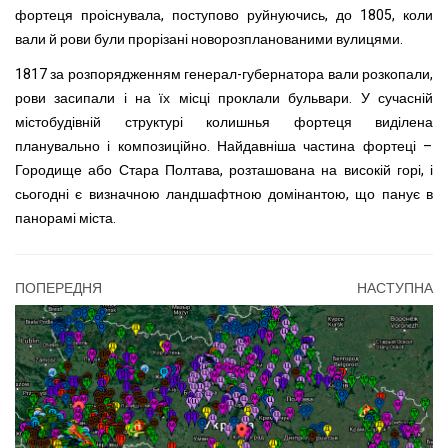
фортеця проіснувала, поступово руйнуючись, до 1805, коли
вали й рови були прорізані новорозпланованими вулицями.
1817 за розпорядженням генерал-губернатора вали розкопали,
рови засипали і на їх місці проклали бульвари. У сучасній
містобудівній структурі колишнья фортеця виділена
планувально і композиційно. Найдавніша частина фортеці –
Городище або Стара Полтава, розташована на високій горі, і
сьогодні є визначною ландшафтною домінантою, що панує в
панорамі міста.
ПОПЕРЕДНЯ
НАСТУПНА