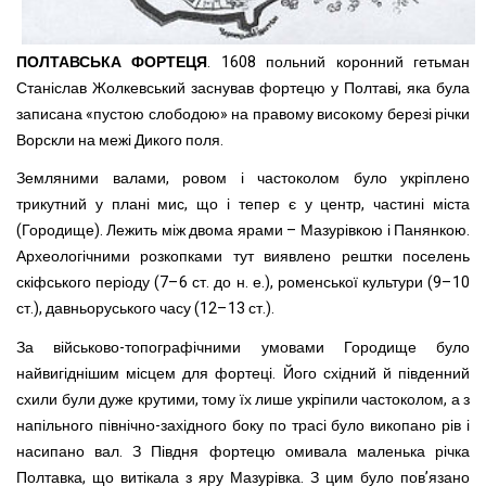
ПОЛТАВСЬКА ФОРТЕЦЯ
. 1608 польний коронний гетьман
Станіслав Жолкевський заснував фортецю у Полтаві, яка була
записана «пустою слободою» на правому високому березі річки
Ворскли на межі Дикого поля.
Земляними валами, ровом і частоколом було укріплено
трикутний у плані мис, що і тепер є у центр, частині міста
(Городище). Лежить між двома ярами – Мазурівкою і Панянкою.
Археологічними розкопками тут виявлено рештки поселень
скіфського періоду (7–6 ст. до н. е.), роменської культури (9–10
ст.), давньоруського часу (12–13 ст.).
За військово-топографічними умовами Городище було
найвигіднішим місцем для фортеці. Його східний й південний
схили були дуже крутими, тому їх лише укріпили частоколом, а з
напільного північно-західного боку по трасі було викопано рів і
насипано вал. З Півдня фортецю омивала маленька річка
Полтавка, що витікала з яру Мазурівка. З цим було пов’язано