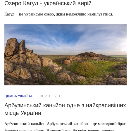
Озеро Кагул - український вирій
Кагул – це українське озеро, яким неможливо намилуватися.
ЦІКАВА УКРАЇНА
ВЕР. 10, 2016
Арбузинський каньйон одне з найкрасивіших
місць України
Арбузинський каньйон Арбузинський каньйон – це молодший брат
Актовського каньйону. Названий так, бо крізь валуни вперто