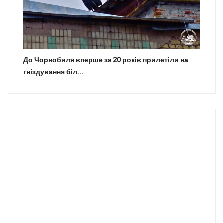
До Чорнобиля вперше за 20 років прилетіли на
гніздування біл...