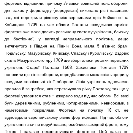
фортецю відновили, причому з’явився зовнішній пояс оборони:
для захисту форштадту (передмістя) викопано рів і насипано
вал, які перекрили рівнину між вершинами ярів Бойкового та
Кобищани. 1709 на час облоги Полтави шведською армією
фортеця вже мала досить розвинену систему укріплень, близьку
до бастіонної, у вигляді неправильного полігона, дещо
витягнутого з Півдня на Північ. Вона мала 5 в’їзних брам:
Подільську, Мазурівську, Київську, Спаську і Курилівську. Вздовж
схилів Мазурівського яру 1709 ще зберігалися рештки первісних
укріплень Старої Полтави 1608. Захисники Полтави 1709
поновили цю лінію оборони, передбачаючи можливість прориву
шведами зовнішньої лінії оборони. Лінія укріплень одночасно
правила й за греблю, яка перегачувала річку Полтавку, так що у
фортеці утворився став – джерело води під час облоги. Всі вежі
були дерев’яними, рубленими, чотиригранними, невисокими, з
наметовими покрівлями. Фортеця на початку 18 ст. не
відповідала європейському рівню фортифікації. Під час облоги
укріплення значно поруйновано, особливо західний фронт, тому
Петро І наказав реконструювати фортецю. Цей наказ не