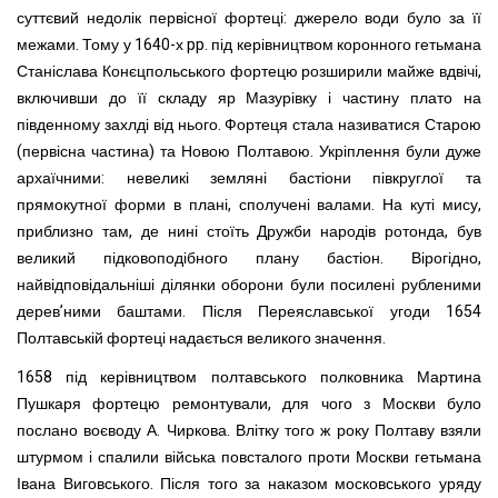
суттєвий недолік первісної фортеці: джерело води було за її
межами. Тому у 1640-х pp. під керівництвом коронного гетьмана
Станіслава Конєцпольського фортецю розширили майже вдвічі,
включивши до її складу яр Мазурівку і частину плато на
південному захлді від нього. Фортеця стала називатися Старою
(первісна частина) та Новою Полтавою. Укріплення були дуже
архаїчними: невеликі земляні бастіони півкруглої та
прямокутної форми в плані, сполучені валами. На куті мису,
приблизно там, де нині стоїть Дружби народів ротонда, був
великий підковоподібного плану бастіон. Вірогідно,
найвідповідальніші ділянки оборони були посилені рубленими
дерев’ними баштами. Після Переяславської угоди 1654
Полтавській фортеці надається великого значення.
1658 під керівництвом полтавського полковника Мартина
Пушкаря фортецю ремонтували, для чого з Москви було
послано воєводу А. Чиркова. Влітку того ж року Полтаву взяли
штурмом і спалили війська повсталого проти Москви гетьмана
Івана Виговського. Після того за наказом московського уряду