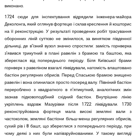
виконано.
1724 сюди для інспектування відрядили інженера-майора
Деколонга, який оглянув фортецю і склав креслення й кошторис
на її реконструкцію. У результаті проведених робіт трасування
оборонних ліній суттєво не змінилося, за винятком південної
дільниці, де в’їзний вузол значно спростили: замість горнверка
з’явився трикутний в плані равелін з брамою та баштою, яка
збереглася від попереднього періоду. Біля Київської брами
горнверк з равеліном взагалі ліквідували, натомість влаштовано
бастіон регулярних обрисів. Перед Спаською брамою знищено
равелін і вона опинилася просто посеред валу. Півніний бастіон
перероблено з квадратного в п’ятикутний, аналогічних змін
зазнав підковоподібний східний бастіон. Внутрішню лінію
укріплень вздовж Мазурівки після 1722 ліквідували. 1730
реконструйована фортеця мала високі земляні вали з
частоколом, земляні бастіони більш-менш регулярних обрисів,
сухий рів і 8 башт, що збереглися з попереднього періоду, при
чому деякі з них були напівзруйнованими. У такому вигляді