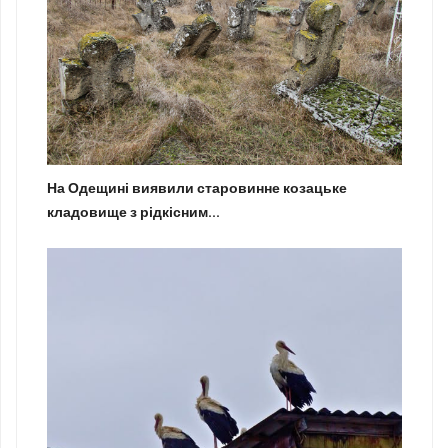
На Одещині виявили старовинне козацьке
кладовище з рідкісним...