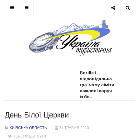
ОСТАННЯ НОВИНА
Gorilla і
відповідальна
гра: чому ліміти
важливі поруч
із бо...
День Білої Церкви
КИЇВСЬКА ОБЛАСТЬ
24 ТРАВНЯ 2013
ПЕРЕГЛЯДИ: 8218