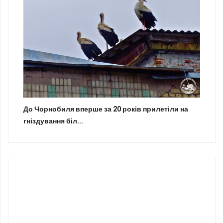
До Чорнобиля вперше за 20 років прилетіли на
гніздування біл...