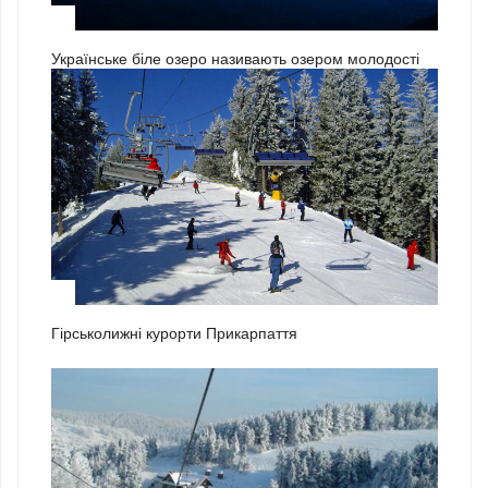
3
Українське біле озеро називають озером молодості
1
Гірськолижні курорти Прикарпаття