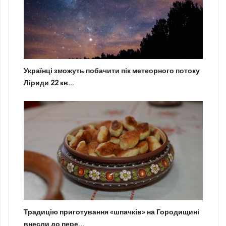
Українці зможуть побачити пік метеорного потоку
Ліриди 22 кв...
Традицію приготування «шпачків» на Городищині
внесли до пере...