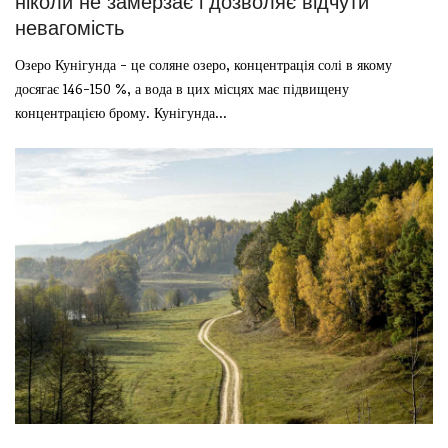
ніколи не замерзає і дозволяє відчути
невагомість
Озеро Кунігунда - це соляне озеро, концентрація солі в якому
досягає 146-150 %, а вода в цих місцях має підвищену
концентрацією брому. Кунігунда...