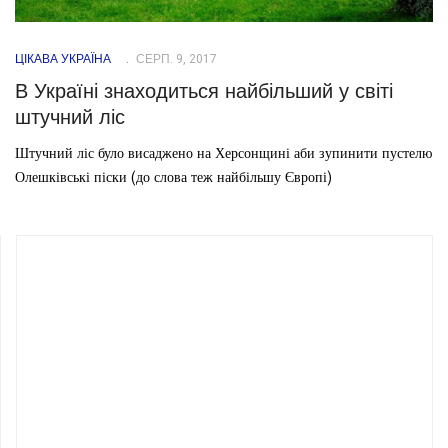
ЦІКАВА УКРАЇНА
СЕРП. 9, 2017
В Україні знаходиться найбільший у світі
штучний ліс
Штучний ліс було висаджено на Херсонщині аби зупинити пустелю
Олешківські піски (до слова теж найбільшу Європі)