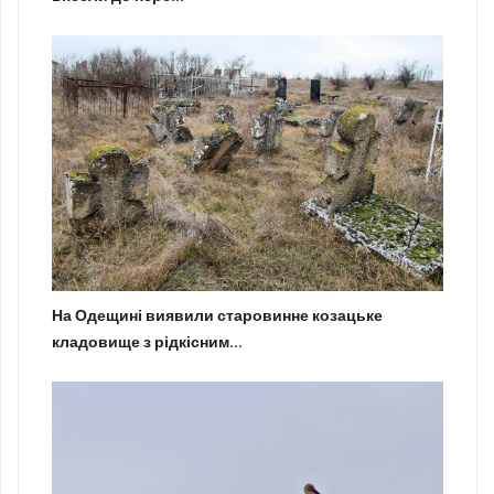
На Одещині виявили старовинне козацьке
кладовище з рідкісним...