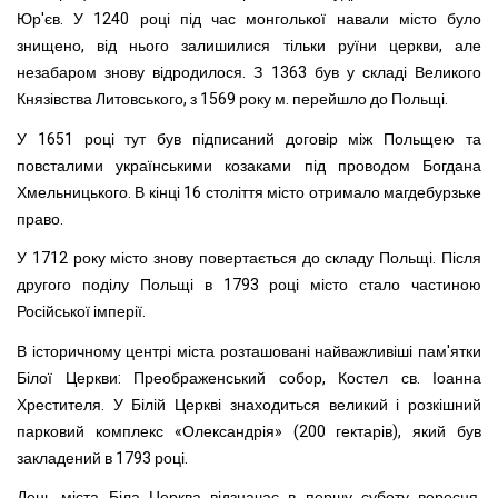
Юр'єв. У 1240 році під час монголької навали місто було
знищено, від нього залишилися тільки руїни церкви, але
незабаром знову відродилося. З 1363 був у складі Великого
Князівства Литовського, з 1569 року м. перейшло до Польщі.
У 1651 році тут був підписаний договір між Польщею та
повсталими українськими козаками під проводом Богдана
Хмельницького. В кінці 16 століття місто отримало магдебурзьке
право.
У 1712 року місто знову повертається до складу Польщі. Після
другого поділу Польщі в 1793 році місто стало частиною
Російської імперії.
В історичному центрі міста розташовані найважливіші пам'ятки
Білої Церкви: Преображенський собор, Костел св. Іоанна
Хрестителя. У Білій Церкві знаходиться великий і розкішний
парковий комплекс «Олександрія» (200 гектарів), який був
закладений в 1793 році.
День міста Біла Церква відзначає в першу суботу вересня.