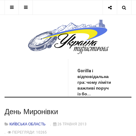
ОСТАННЯ НОВИНА
Gorilla і
відповідальна
гра: чому ліміти
важливі поруч
із бо...
День Миронівки
КИЇВСЬКА ОБЛАСТЬ
26 ТРАВНЯ 2013
ПЕРЕГЛЯДИ: 10265