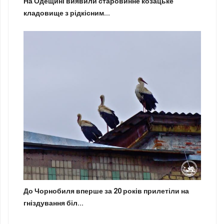
На Одещині виявили старовинне козацьке
кладовище з рідкісним...
До Чорнобиля вперше за 20 років прилетіли на
гніздування біл...