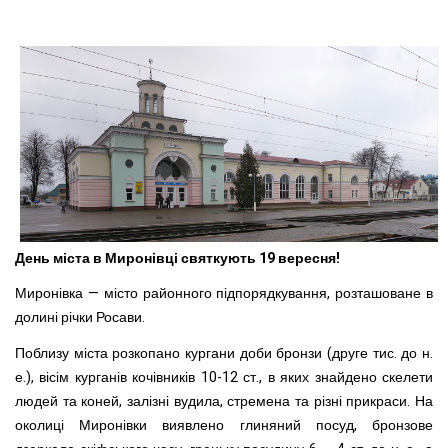
День міста в Миронівці святкують 19 вересня!
Миронівка — місто районного підпорядкування, розташоване в
долині річки Росави.
Поблизу міста розкопано кургани доби бронзи (друге тис. до н.
е.), вісім курганів кочівників 10-12 ст., в яких знайдено скелети
людей та коней, залізні вудила, стремена та різні прикраси. На
околиці Миронівки виявлено глиняний посуд, бронзове