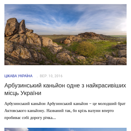
ЦІКАВА УКРАЇНА
ВЕР. 10, 2016
Арбузинський каньйон одне з найкрасивіших
місць України
Арбузинський каньйон Арбузинський каньйон – це молодший брат
Актовського каньйону. Названий так, бо крізь валуни вперто
пробиває собі дорогу річка...