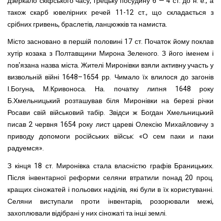
дзеркало скіфського часу, грецьку посудину 6 — 4 ст. до н. е., а
також скарб ювелірних речей 11-12 ст., що складається з
срібних гривень, браслетів, ланцюжків та намиста.
Місто засновано в першій половині 17 ст. Початок йому поклав
хутір козака з Полтавщини Мирона Зеленого. З його іменем і
пов'язана назва міста. Жителі Миронівки взяли активну участь у
визвольній війні 1648–1654 рр. Чимало їх влилося до загонів
І.Богуна, М.Кривоноса. На. початку липня 1648 року
Б.Хмельницький розташував біля Миронівки на березі річки
Росави свій військовий табір. Звідси ж Богдан Хмельницький
писав 2 червня 1654 року лист цареві Олексію Михайловичу з
приводу допомоги російських військ: «О сем паки и паки
радуемся».
З кінця 18 ст. Миронівка стала власністю графів Браницьких.
Після інвентарної реформи селяни втратили понад 20 проц.
кращих сіножатей і польових наділів, які були в їх користуванні.
Селяни виступали проти інвентарів, розорювали межі,
захоплювали відібрані у них сіножаті та інші землі.