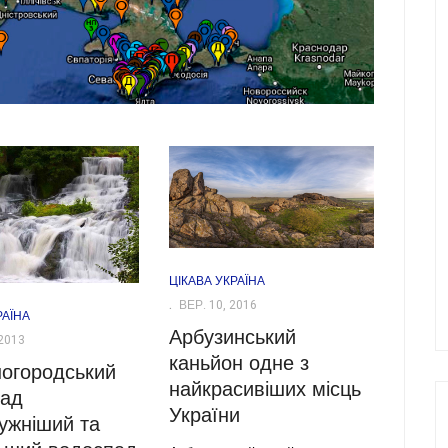
ЦІКАВА УКРАЇНА
ВЕР. 10, 2016
РАЇНА
Арбузинський
2013
каньйон одне з
огородський
найкрасивіших місць
пад
України
ужніший та