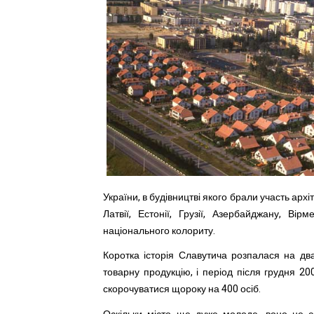
України, в будівництві якого брали участь арх
Латвії, Естонії, Грузії, Азербайджану, Ві
національного колориту.
Коротка історія Славутича розпалася на дв
товарну продукцію, і період після грудня 2
скорочуватися щороку на 400 осіб.