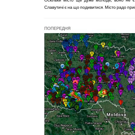
Оскільки місто ще дуже молоде, воно не є
Славутичі є на що подивитися. Місто радо при
ПОПЕРЕДНЯ