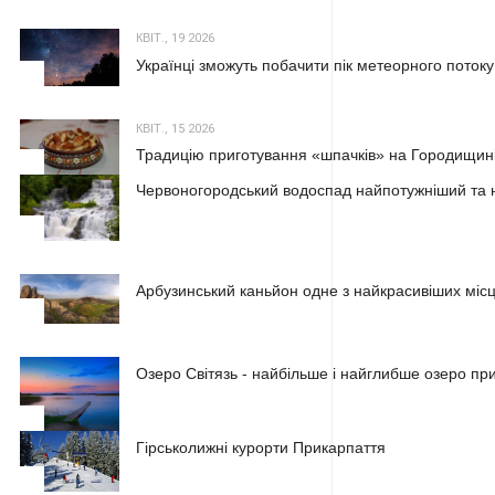
КВІТ., 19 2026
Українці зможуть побачити пік метеорного потоку
2
КВІТ., 15 2026
Традицію приготування «шпачків» на Городищині
3
Червоногородський водоспад найпотужніший та н
1
Арбузинський каньйон одне з найкрасивіших місц
2
Озеро Світязь - найбільше і найглибше озеро пр
3
Гірськолижні курорти Прикарпаття
1