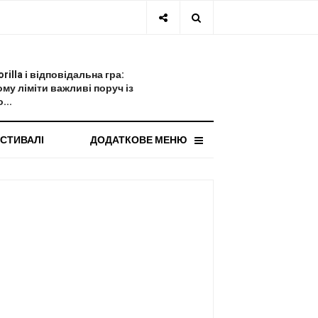
СТАННЯ НОВИНА
orilla і відповідальна гра:
ому ліміти важливі поруч із
...
СТИВАЛІ
ДОДАТКОВЕ МЕНЮ