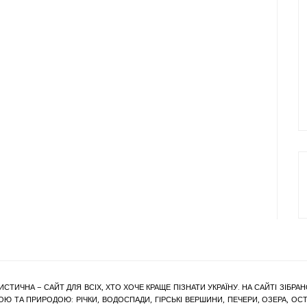
ИСТИЧНА – САЙТ ДЛЯ ВСІХ, ХТО ХОЧЕ КРАЩЕ ПІЗНАТИ УКРАЇНУ. НА САЙТІ ЗІБ
Ю ТА ПРИРОДОЮ: РІЧКИ, ВОДОСПАДИ, ГІРСЬКІ ВЕРШИНИ, ПЕЧЕРИ, ОЗЕРА, ОСТР