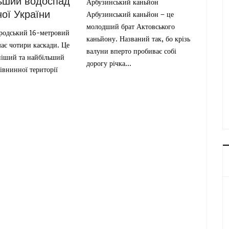
ьший водоспад
Арбузинський каньйон
ної України
Арбузинський каньйон – це
молодший брат Актовського
родський 16-метровий
каньйону. Названий так, бо крізь
ає чотири каскади. Це
валуни вперто пробиває собі
іший та найбільший
дорогу річка...
івнинної території