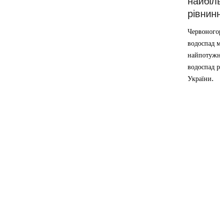
найбіл
рівнин
Червоного
водоспад м
найпотужн
водоспад р
України.