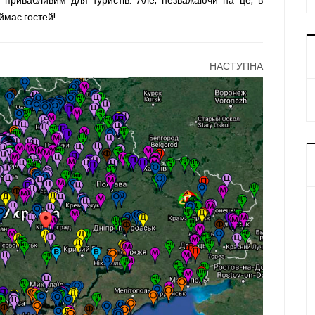
 привабливим для туристів. Але, незважаючи на це, в
ймає гостей!
НАСТУПНА