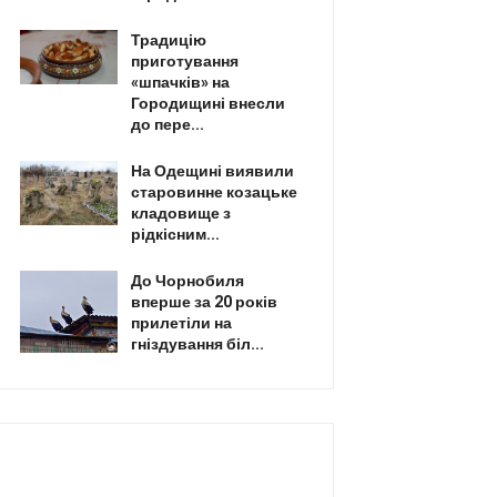
Традицію
приготування
«шпачків» на
Городищині внесли
до пере...
На Одещині виявили
старовинне козацьке
кладовище з
рідкісним...
До Чорнобиля
вперше за 20 років
прилетіли на
гніздування біл...