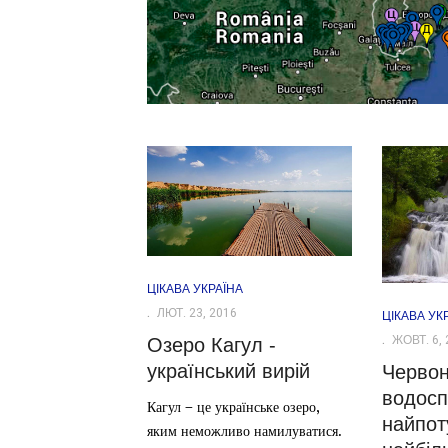
ЦІКАВА УКРАЇНА
ЛЮТ. 23, 2016
ЦІКАВА УК
ЖОВТ. 6, 
Озеро Кагул -
український вирій
Червон
водос
Кагул – це українське озеро,
найпот
яким неможливо намилуватися.