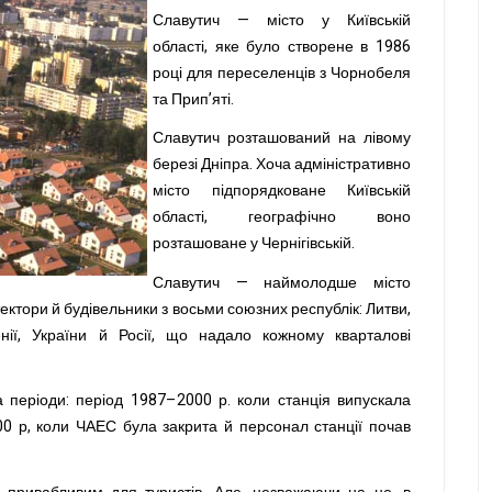
Славутич — місто у Київській
області, яке було створене в 1986
році для переселенців з Чорнобеля
та Прип’яті.
Славутич розташований на лівому
березі Дніпра. Хоча адміністративно
місто підпорядковане Київській
області, географічно воно
розташоване у Чернігівській.
Славутич — наймолодше місто
ітектори й будівельники з восьми союзних республік: Литви,
рменії, України й Росії, що надало кожному кварталові
а періоди: період 1987–2000 р. коли станція випускала
000 р, коли ЧАЕС була закрита й персонал станції почав