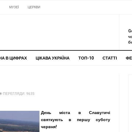
И
МУЗЕЇ
ЦЕРКВИ
О
G
ч
бо
НА В ЦИФРАХ
ЦІКАВА УКРАЇНА
ТОП-10
СТАТТІ
ФЕ
ПЕРЕГЛЯДИ: 9635
День міста в Славутичі
святкують в першу суботу
червня!