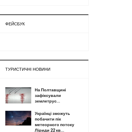
ФЕЙСБУК
ТУРИСТИЧНІ НОВИНИ
На Полтавщині
зафіксували
землетрус...
Українці зможуть
побачити пік
метеорного потоку
Ліриди 22 кв...