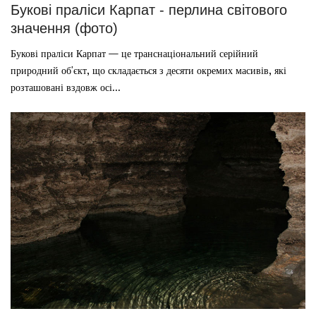
Букові праліси Карпат - перлина світового
значення (фото)
Букові праліси Карпат — це транснаціональний серійний
природний об'єкт, що складається з десяти окремих масивів, які
розташовані вздовж осі...