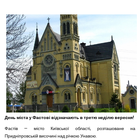
День міста у Фастові відзначають в третю неділю вересня!
Фастів — місто Київської області, розташоване на
Придніпровській височині над річкою Унавою.