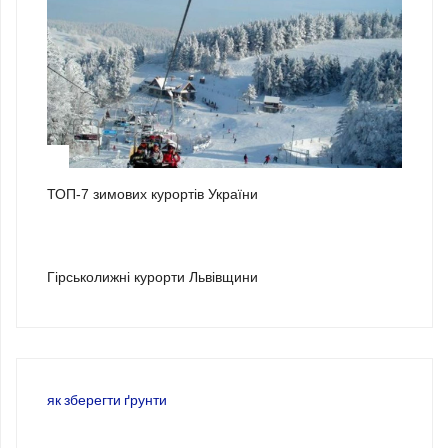
2
ТОП-7 зимових курортів України
3
Гірськолижні курорти Львівщини
як зберегти ґрунти