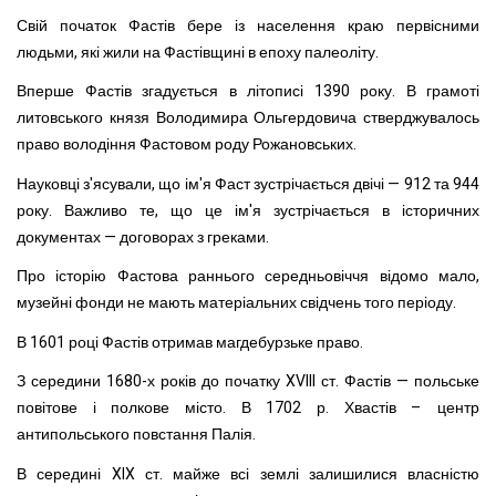
Свій початок Фастів бере із населення краю первісними
людьми, які жили на Фастівщині в епоху палеоліту.
Вперше Фастів згадується в літописі 1390 року. В грамоті
литовського князя Володимира Ольгердовича стверджувалось
право володіння Фастовом роду Рожановських.
Науковці з'ясували, що ім'я Фаст зустрічається двічі — 912 та 944
року. Важливо те, що це ім'я зустрічається в історичних
документах — договорах з греками.
Про історію Фастова раннього середньовіччя відомо мало,
музейні фонди не мають матеріальних свідчень того періоду.
В 1601 році Фастів отримав магдебурзьке право.
З середини 1680-х років до початку XVIII ст. Фастів — польське
повітове і полкове місто. В 1702 р. Хвастів – центр
антипольського повстання Палія.
В середині XIX ст. майже всі землі залишилися власністю