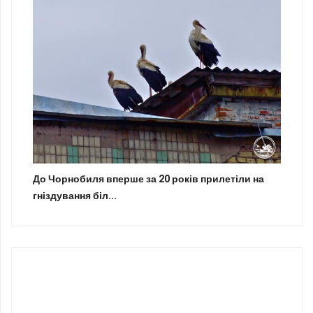
До Чорнобиля вперше за 20 років прилетіли на
гніздування біл...