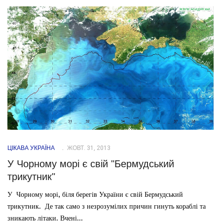
ЦІКАВА УКРАЇНА
ЖОВТ. 31, 2013
У Чорному морі є свій "Бермудський
трикутник"
У Чорному морі, біля берегів України є свій Бермудський
трикутник. Де так само з незрозумілих причин гинуть кораблі та
зникають літаки. Вчені...