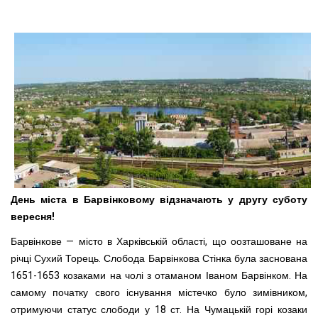
День міста в Барвінковому відзначають у другу суботу
вересня!
Барвінкове — місто в Харківській області, що оозташоване на
річці Сухий Торець. Слобода Барвінкова Стінка була заснована
1651-1653 козаками на чолі з отаманом Іваном Барвінком. На
самому початку свого існування містечко було зимівником,
отримуючи статус слободи у 18 ст. На Чумацькій горі козаки