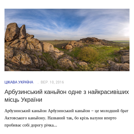
ЦІКАВА УКРАЇНА
ВЕР. 10, 2016
Арбузинський каньйон одне з найкрасивіших
місць України
Арбузинський каньйон Арбузинський каньйон – це молодший брат
Актовського каньйону. Названий так, бо крізь валуни вперто
пробиває собі дорогу річка...