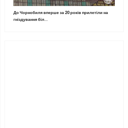
До Чорнобиля вперше за 20 років прилетіли на
гніздування біл...