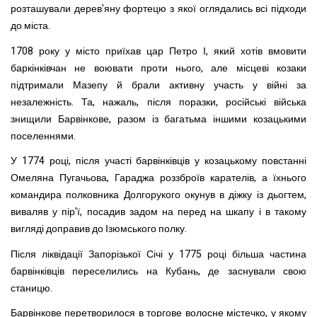
розташували дерев'яну фортецю з якої оглядались всі підходи
до міста.
1708 року у місто приїхав цар Петро І, який хотів вмовити
баркінківчан не воювати проти нього, але місцеві козаки
підтримали Мазепу й брали активну участь у війні за
незалежність. Та, нажаль, після поразки, російські війська
знищили Барвінкове, разом із багатьма іншими козацькими
поселеннями.
У 1774 році, після участі барвінківців у козацькому повстанні
Омеляна Пугачьова, Гараджа роззброїв карателів, а їхнього
командира полковника Долгорукого окунув в діжку із дьогтем,
виваляв у пір'ї, посадив задом на перед на шкапу і в такому
вигляді доправив до Ізюмського полку.
Після ліквідації Запорізької Січі у 1775 році більша частина
барвінківців переселились на Кубань, де заснували свою
станицю.
Барвінкове перетворилося в торгове волосне містечко, у якому