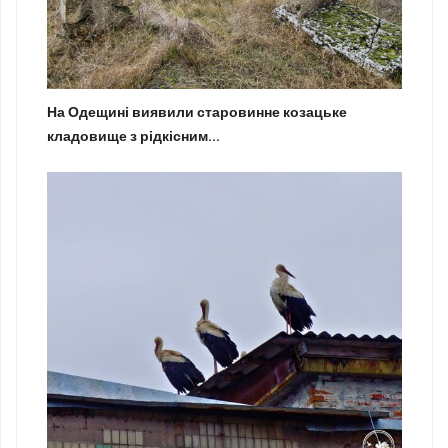
На Одещині виявили старовинне козацьке
кладовище з рідкісним...