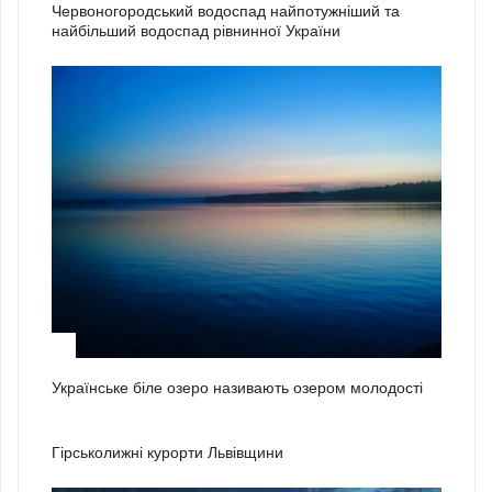
Червоногородський водоспад найпотужніший та
найбільший водоспад рівнинної України
3
Українське біле озеро називають озером молодості
1
Гірськолижні курорти Львівщини