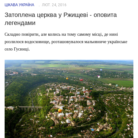
ЦІКАВА УКРАЇНА
ЛЮТ. 24, 2016
Затоплена церква у Ржищеві - оповита
легендами
Складно повірити, але колись на тому самому місці, де нині
розлилося водосховище, розташовувалося мальовниче українське
село Гусинці.