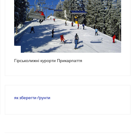
3
Гірськолижні курорти Прикарпаття
як зберегти ґрунти