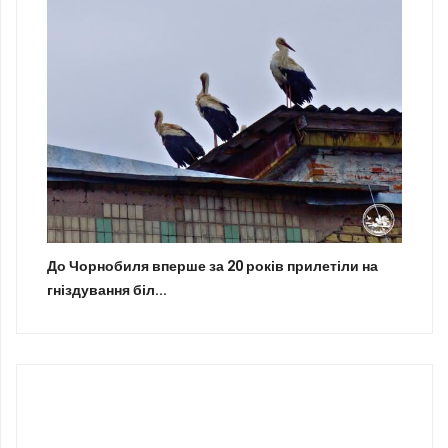
До Чорнобиля вперше за 20 років прилетіли на
гніздування біл...