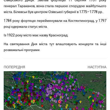
Сіверського Дінця. Заклав фортецю 11 серпня 1731 року
генерал Тараканов, вона стала першою спорудою майбутнього
міста. Білевськ був центром Озівської губернії в 1775–1778 рр.
1784 року фортецю перейменували на Костянтиноград, у 1797
році одержала статус міста.
Із 1922 року місто має назву Красноград.
На святкування Дня міста тут влаштовують концерти та інші
розважальні програми.
ПОПЕРЕДНЯ
НАСТУПНА