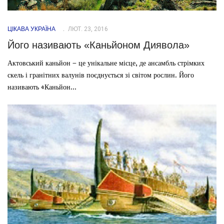
ЦІКАВА УКРАЇНА
ЛЮТ. 23, 2016
Його називають «Каньйоном Диявола»
Актовський каньйон – це унікальне місце, де ансамбль стрімких
скель і гранітних валунів поєднується зі світом рослин. Його
називають «Каньйон...