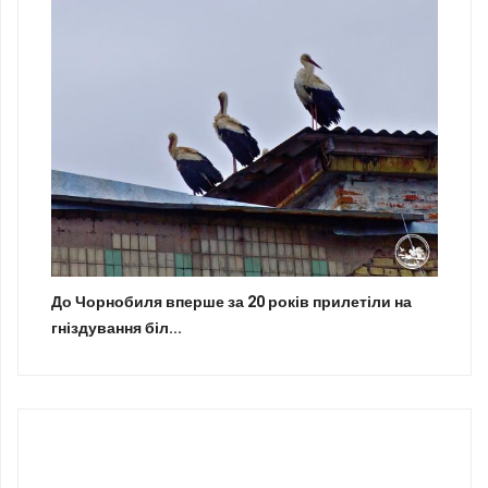
До Чорнобиля вперше за 20 років прилетіли на
гніздування біл...