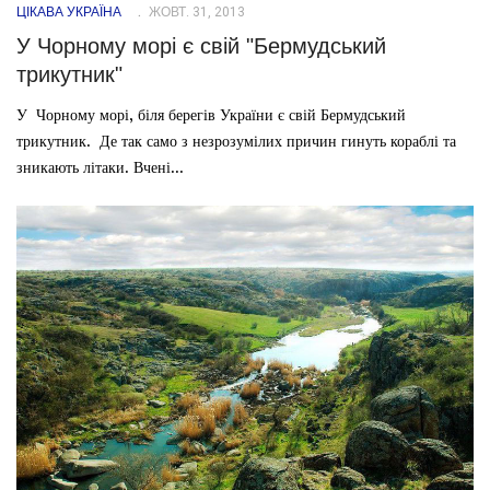
ЦІКАВА УКРАЇНА
ЖОВТ. 31, 2013
У Чорному морі є свій "Бермудський
трикутник"
У Чорному морі, біля берегів України є свій Бермудський
трикутник. Де так само з незрозумілих причин гинуть кораблі та
зникають літаки. Вчені...