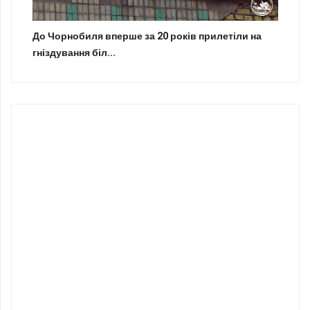
До Чорнобиля вперше за 20 років прилетіли на
гніздування біл...