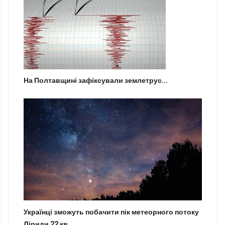
На Полтавщині зафіксували землетрус...
Українці зможуть побачити пік метеорного потоку
Ліриди 22 кв...