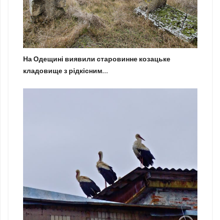
На Одещині виявили старовинне козацьке
кладовище з рідкісним...