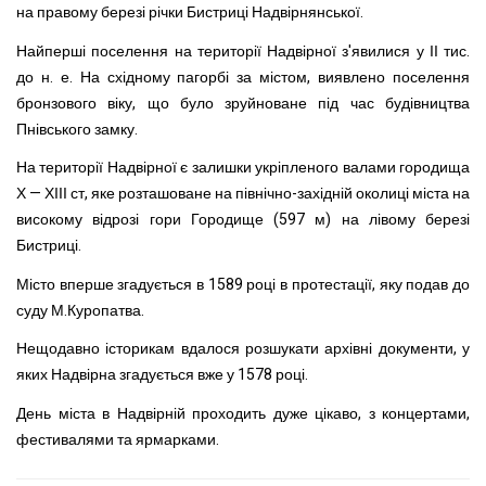
на правому березі річки Бистриці Надвірнянської.
Найперші поселення на території Надвірної з'явилися у ІІ тис.
до н. е. На східному пагорбі за містом, виявлено поселення
бронзового віку, що було зруйноване під час будівництва
Пнівського замку.
На території Надвірної є залишки укріпленого валами городища
Х — ХІІІ ст, яке розташоване на північно-західній околиці міста на
високому відрозі гори Городище (597 м) на лівому березі
Бистриці.
Місто вперше згадується в 1589 році в протестації, яку подав до
суду М.Куропатва.
Нещодавно історикам вдалося розшукати архівні документи, у
яких Надвірна згадується вже у 1578 році.
День міста в Надвірній проходить дуже цікаво, з концертами,
фестивалями та ярмарками.