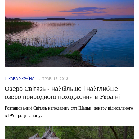
ЦІКАВА УКРАЇНА
ТРАВ. 17, 2013
Озеро Світязь - найбільше і найглибше
озеро природного походження в Україні
Розташований Світязь неподалеку смт Шацьк, центру відновленого
в 1993 році району.