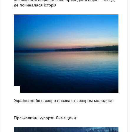
де починалася історія
3
Українське біле озеро називають озером молодості
1
Гірськолижні курорти Львівщини