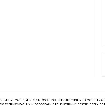
ИСТИЧНА – САЙТ ДЛЯ ВСІХ, ХТО ХОЧЕ КРАЩЕ ПІЗНАТИ УКРАЇНУ. НА САЙТІ ЗІБ
Ю ТА ПРИРОДОЮ: РІЧКИ, ВОДОСПАДИ, ГІРСЬКІ ВЕРШИНИ, ПЕЧЕРИ, ОЗЕРА, ОСТР