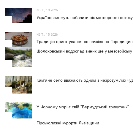
КВІТ., 19 2026
Українці зможуть побачити пік метеорного потоку
2
КВІТ., 15 2026
Традицію приготування «шпачків» на Городищині
3
Шолоховський водоспад виник ще у мезозойську
1
Кам'яне село вважають одним з незрозумілих чуд
2
У Чорному морі є свій "Бермудський трикутник"
3
1
Гірськолижні курорти Львівщини