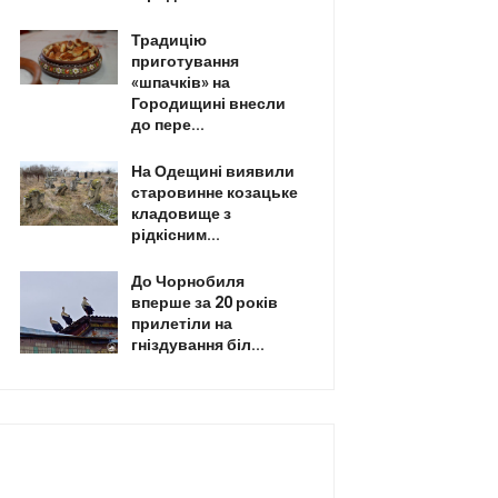
Традицію
приготування
«шпачків» на
Городищині внесли
до пере...
На Одещині виявили
старовинне козацьке
кладовище з
рідкісним...
До Чорнобиля
вперше за 20 років
прилетіли на
гніздування біл...