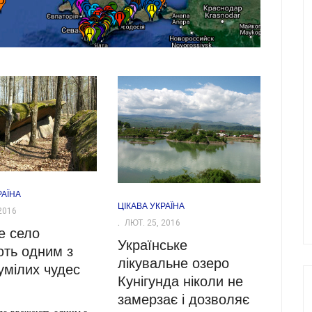
РАЇНА
ЦІКАВА УКРАЇНА
2016
ЛЮТ. 25, 2016
е село
Українське
ть одним з
лікувальне озеро
умілих чудес
Кунігунда ніколи не
замерзає і дозволяє