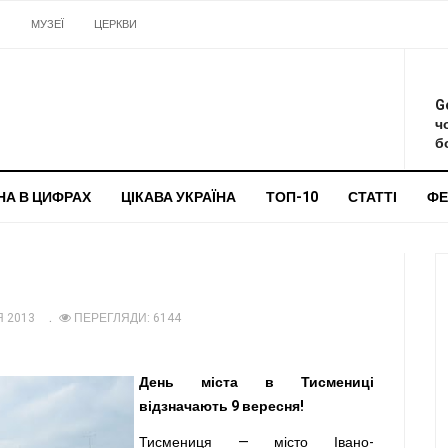
И
МУЗЕЇ
ЦЕРКВИ
О
G
ч
бо
НА В ЦИФРАХ
ЦІКАВА УКРАЇНА
ТОП-10
СТАТТІ
ФЕ
 2013
ПЕРЕГЛЯДИ: 6144
День міста в Тисмениці
відзначають 9 вересня!
Тисмениця — місто Івано-