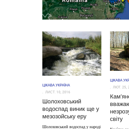
ЦІКАВА УК
ЦІКАВА УКРАЇНА
ЛЮТ. 25, 
ЛИСТ. 10, 2016
Кам'ян
Шолоховський
вважаю
водоспад виник ще у
незроз
мезозойську еру
світу
Шолоховський водоспад у народі