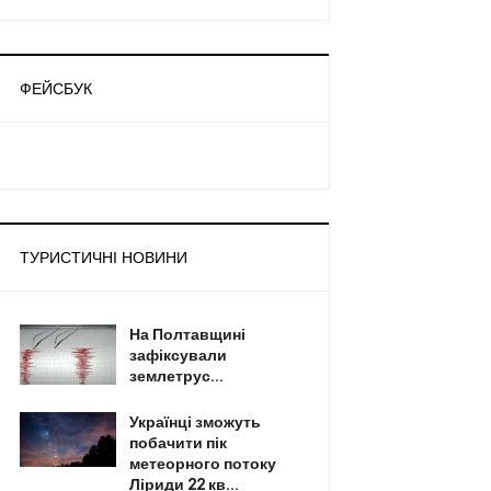
ФЕЙСБУК
ТУРИСТИЧНІ НОВИНИ
На Полтавщині
зафіксували
землетрус...
Українці зможуть
побачити пік
метеорного потоку
Ліриди 22 кв...