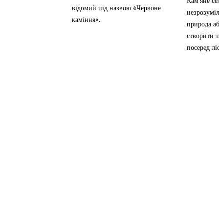
Кам'яне с
відомий під назвою «Червоне
незрозуміл
каміння».
природа а
створити 
посеред лі