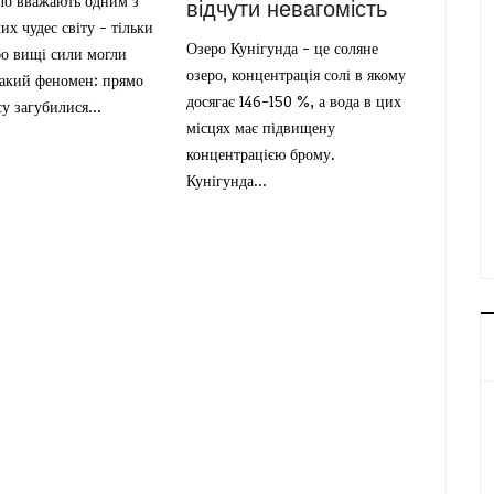
ело вважають одним з
відчути невагомість
их чудес світу - тільки
Озеро Кунігунда - це соляне
бо вищі сили могли
озеро, концентрація солі в якому
такий феномен: прямо
досягає 146-150 %, а вода в цих
су загубилися...
місцях має підвищену
концентрацією брому.
Кунігунда...