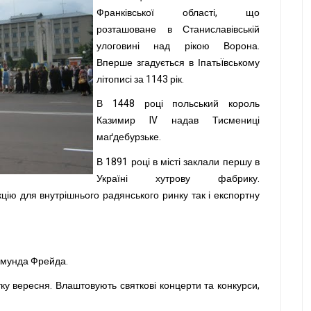
Франківської області, що
розташоване в Станиславівській
улоговині над рікою Ворона.
Вперше згадується в Іпатьïвському
літописі за 1143 рік.
В 1448 році польський король
Казимир IV надав Тисмениці
маґдебурзьке.
В 1891 році в місті заклали першу в
Україні хутрову фабрику.
цію для внутрішнього радянського ринку так і експортну
игмунда Фрейда.
ку вересня. Влаштовують святкові концерти та конкурси,