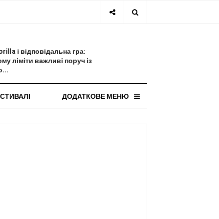
СТАННЯ НОВИНА
orilla і відповідальна гра:
ому ліміти важливі поруч із
...
СТИВАЛІ
ДОДАТКОВЕ МЕНЮ