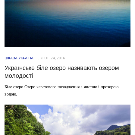
ЦІКАВА УКРАЇНА
ЛЮТ. 24, 2016
Українське біле озеро називають озером
молодості
Біле озеро Озеро карстового походження з чистою і прозорою
водою.