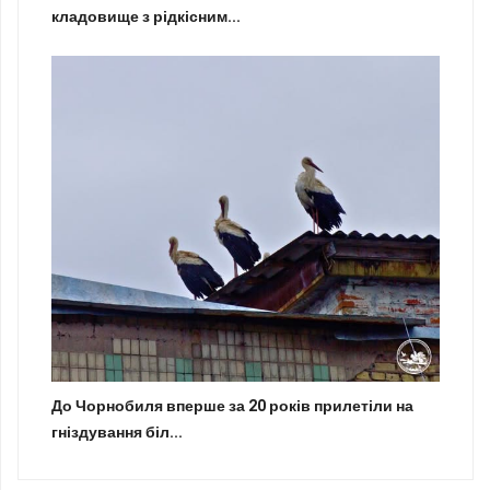
кладовище з рідкісним...
До Чорнобиля вперше за 20 років прилетіли на
гніздування біл...