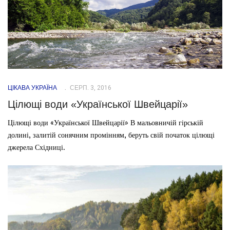
ЦІКАВА УКРАЇНА
СЕРП. 3, 2016
Цілющі води «Української Швейцарії»
Цілющі води «Української Швейцарії» В мальовничій гірській
долині, залитій сонячним промінням, беруть свій початок цілющі
джерела Східниці.