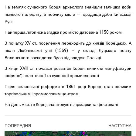
На землях сучасного Корця археологи знайшли залишки доби
пізнього палеоліту, а поблизу міста — городища доби Київської
Русі.
Найперша літописна згадка про місто датована 1150 роком.
З початку XV ст. поселення переходить до князів Корецьких. А
після Люблінської унії (1569) — у складі Луцького повіту
Волинського воєводства було під владою Польщі.
З кінця XVIII ст. почався розвиток Корця, виникли мануфактури
шкіряної, полотняної та суконної промисловості.
Після селянської реформи в 1861 році Корець став великим
торгівельним і промисловим центром.
На День міста в Корці влаштовують ярмарки та фестивалі.
ПОПЕРЕДНЯ
НАСТУПНА