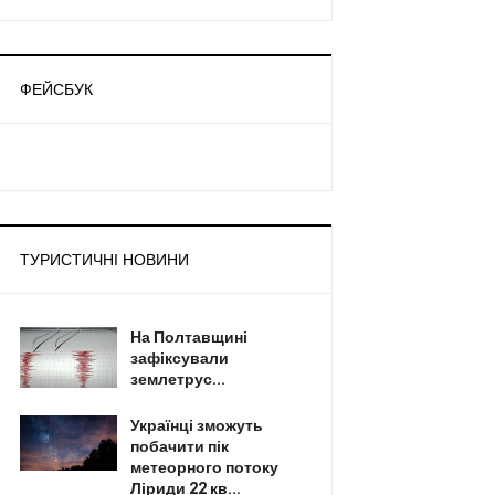
ФЕЙСБУК
ТУРИСТИЧНІ НОВИНИ
На Полтавщині
зафіксували
землетрус...
Українці зможуть
побачити пік
метеорного потоку
Ліриди 22 кв...