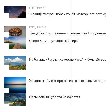
КВІТ., 19 2026
Українці зможуть побачити пік метеорного потоку
2
КВІТ., 15 2026
Традицію приготування «шпачків» на Городищині
3
Озеро Кагул - український вирій
1
Найстаріший з діючих мостів України було збудова
2
Українське біле озеро називають озером молодос
3
Гірськолижні курорти Закарпаття