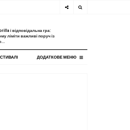
СТАННЯ НОВИНА
orilla і відповідальна гра:
ому ліміти важливі поруч із
...
СТИВАЛІ
ДОДАТКОВЕ МЕНЮ