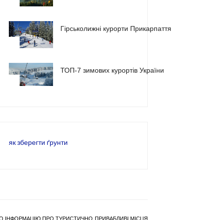
1
Гірськолижні курорти Прикарпаття
2
ТОП-7 зимових курортів України
3
як зберегти ґрунти
РАНО ІНФОРМАЦІЮ ПРО ТУРИСТИЧНО ПРИВАБЛИВІ МІСЦЯ