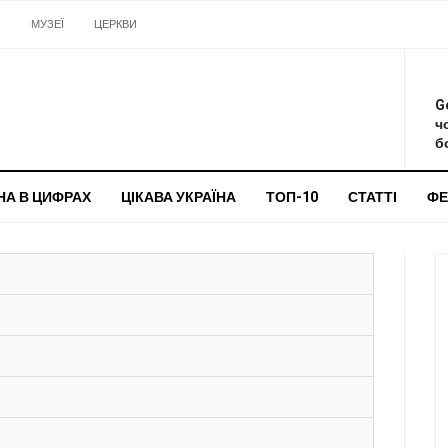
И
МУЗЕЇ
ЦЕРКВИ
О
G
ч
бо
НА В ЦИФРАХ
ЦІКАВА УКРАЇНА
ТОП-10
СТАТТІ
ФЕ