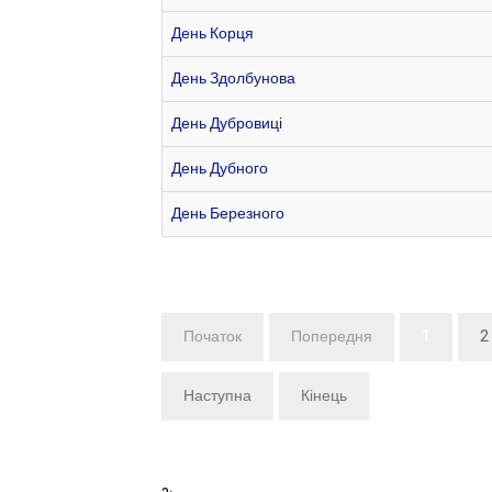
День Корця
День Здолбунова
День Дубровиці
День Дубного
День Березного
Початок
Попередня
1
2
Наступна
Кінець