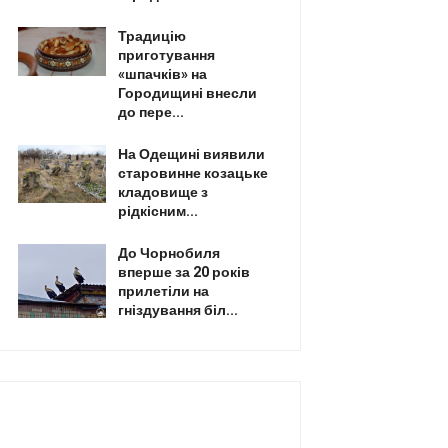
Традицію
приготування
«шпачків» на
Городищині внесли
до пере...
На Одещині виявили
старовинне козацьке
кладовище з
рідкісним...
До Чорнобиля
вперше за 20 років
прилетіли на
гніздування біл...