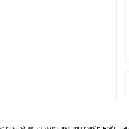
ИСТИЧНА – САЙТ ДЛЯ ВСІХ, ХТО ХОЧЕ КРАЩЕ ПІЗНАТИ УКРАЇНУ. НА САЙТІ ЗІБ