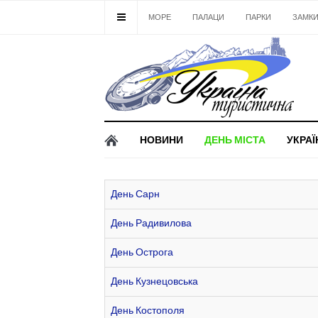
МОРЕ
ПАЛАЦИ
ПАРКИ
ЗАМК
НОВИНИ
ДЕНЬ МІСТА
УКРАЇ
День Сарн
День Радивилова
День Острога
День Кузнецовська
День Костополя