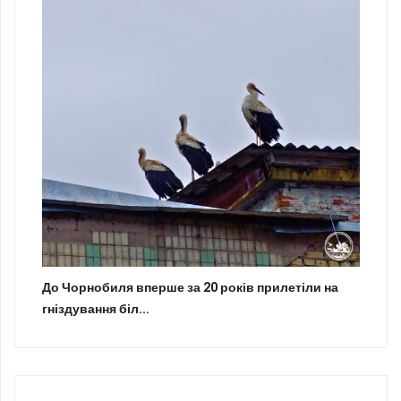
До Чорнобиля вперше за 20 років прилетіли на
гніздування біл...