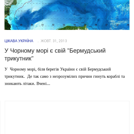
ЦІКАВА УКРАЇНА
ЖОВТ. 31, 2013
У Чорному морі є свій "Бермудський
трикутник"
У Чорному морі, біля берегів України є свій Бермудський
трикутник. Де так само з незрозумілих причин гинуть кораблі та
зникають літаки. Вчені...