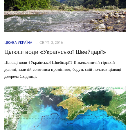
ЦІКАВА УКРАЇНА
СЕРП. 3, 2016
Цілющі води «Української Швейцарії»
Цілющі води «Української Швейцарії» В мальовничій гірській
долині, залитій сонячним промінням, беруть свій початок цілющі
джерела Східниці.