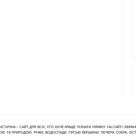
ИСТИЧНА – САЙТ ДЛЯ ВСІХ, ХТО ХОЧЕ КРАЩЕ ПІЗНАТИ УКРАЇНУ. НА САЙТІ ЗІБ
Ю ТА ПРИРОДОЮ: РІЧКИ, ВОДОСПАДИ, ГІРСЬКІ ВЕРШИНИ, ПЕЧЕРИ, ОЗЕРА, ОСТР