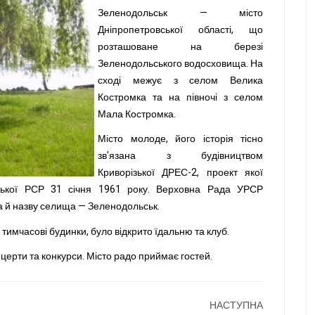
Зеленодольськ — місто
Дніпропетровської області, що
розташоване на березі
Зеленодольського водосховища. На
сході межує з селом Велика
Костромка та на півночі з селом
Мала Костромка.
Місто молоде, його історія тісно
зв'язана з будівництвом
Криворізької ДРЕС-2, проект якої
нської РСР 31 січня 1961 року. Верховна Рада УРСР
а й назву селища — Зеленодольськ.
 тимчасові будинки, було відкрито їдальню та клуб.
церти та конкурси. Місто радо приймає гостей.
НАСТУПНА