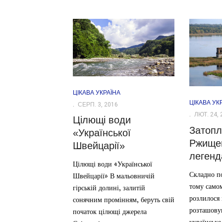
ЦІКАВА УКРАЇНА
ЦІКАВА УК
СЕРП. 3, 2016
ЛЮТ. 24, 
Цілющі води
Затопл
«Української
Ржищев
Швейцарії»
леген
Цілющі води «Української
Складно по
Швейцарії» В мальовничій
тому самом
гірській долині, залитій
розлилося
сонячним промінням, беруть свій
розташову
початок цілющі джерела
українське