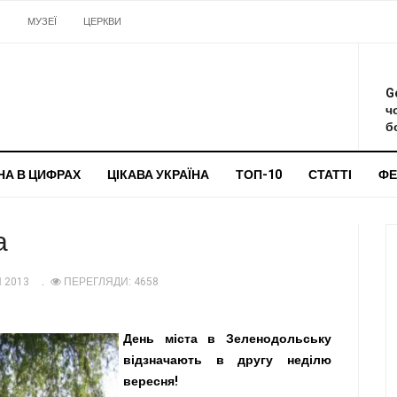
И
МУЗЕЇ
ЦЕРКВИ
О
G
ч
бо
НА В ЦИФРАХ
ЦІКАВА УКРАЇНА
ТОП-10
СТАТТІ
ФЕ
а
 2013
ПЕРЕГЛЯДИ: 4658
День міста в Зеленодольську
відзначають в другу неділю
вересня!