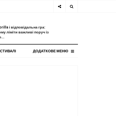
СТАННЯ НОВИНА
orilla і відповідальна гра:
ому ліміти важливі поруч із
...
СТИВАЛІ
ДОДАТКОВЕ МЕНЮ