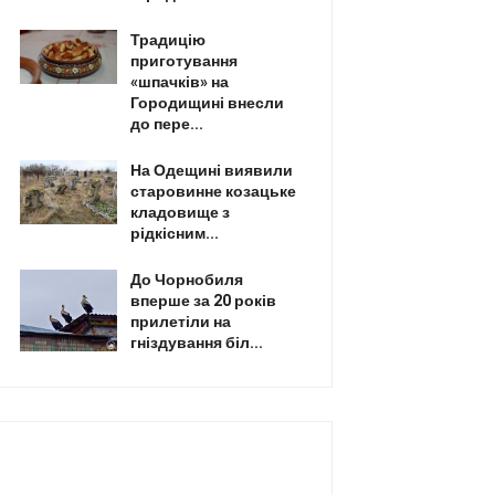
Традицію
приготування
«шпачків» на
Городищині внесли
до пере...
На Одещині виявили
старовинне козацьке
кладовище з
рідкісним...
До Чорнобиля
вперше за 20 років
прилетіли на
гніздування біл...