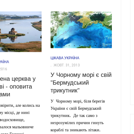
ЦІКАВА УКРАЇНА
РАЇНА
ЖОВТ. 31, 2013
2016
У Чорному морі є свій
ена церква у
"Бермудський
і - оповита
трикутник"
дами
У Чорному морі, біля берегів
вірити, але колись на
України є свій Бермудський
у місці, де нині
трикутник. Де так само з
 водосховище,
незрозумілих причин гинуть
валося мальовниче
кораблі та зникають літаки.
 село Гусинці.