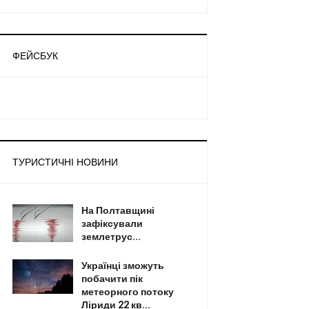
ФЕЙСБУК
ТУРИСТИЧНІ НОВИНИ
На Полтавщині
зафіксували
землетрус...
Українці зможуть
побачити пік
метеорного потоку
Ліриди 22 кв...