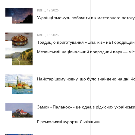
КВІТ., 19 2026
Українці зможуть побачити пік метеорного потоку
2
КВІТ., 15 2026
Традицію приготування «шпачків» на Городищині
3
Мезинський національний природний парк — місц
1
Найстарішому човну, що було знайдено на дні Чо
2
Замок «Паланок» - це одна з рідкісних українських
3
1
Гірськолижні курорти Львівщини