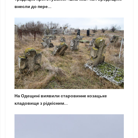
внесли до пере...
На Одещині виявили старовинне козацьке
кладовище з рідкісним...