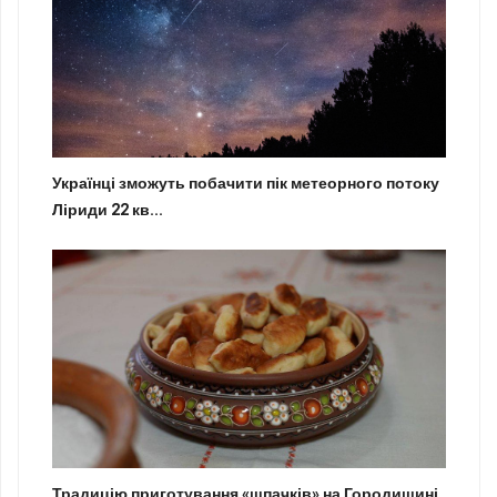
Українці зможуть побачити пік метеорного потоку
Ліриди 22 кв...
Традицію приготування «шпачків» на Городищині