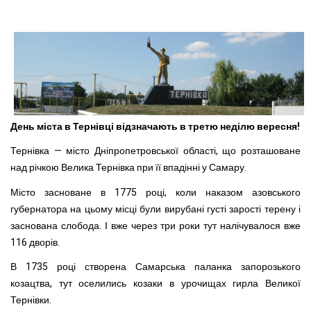
День міста в Тернівці відзначають в третю неділю вересня!
Тернівка — місто Дніпропетровської області, що розташоване
над річкою Велика Тернівка при її впадінні у Самару.
Місто засноване в 1775 році, коли наказом азовського
губернатора на цьому місці були вирубані густі зарості терену і
заснована слобода. І вже через три роки тут налічувалося вже
116 дворів.
В 1735 році створена Самарська паланка запорозького
козацтва, тут оселились козаки в урочищах гирла Великої
Тернівки.