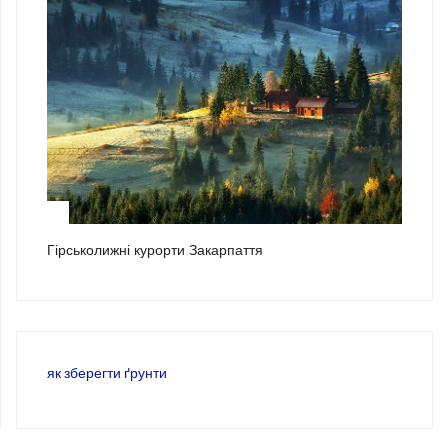
3
Гірськолижні курорти Закарпаття
як зберегти ґрунти