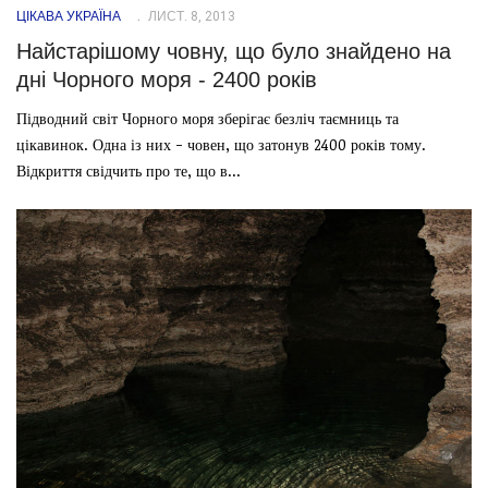
ЦІКАВА УКРАЇНА
ЛИСТ. 8, 2013
Найстарішому човну, що було знайдено на
дні Чорного моря - 2400 років
Підводний світ Чорного моря зберігає безліч таємниць та
цікавинок. Одна із них - човен, що затонув 2400 років тому.
Відкриття свідчить про те, що в...