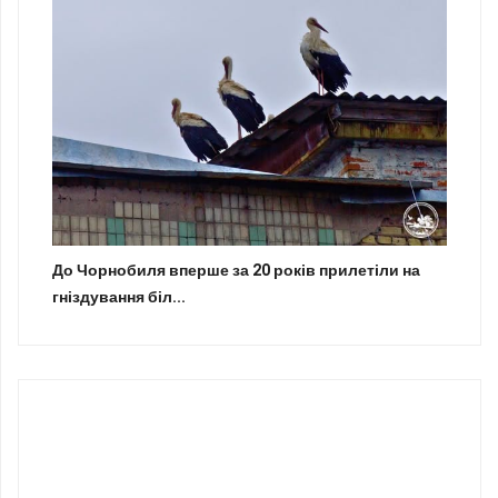
До Чорнобиля вперше за 20 років прилетіли на
гніздування біл...