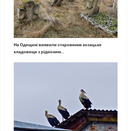
На Одещині виявили старовинне козацьке
кладовище з рідкісним...