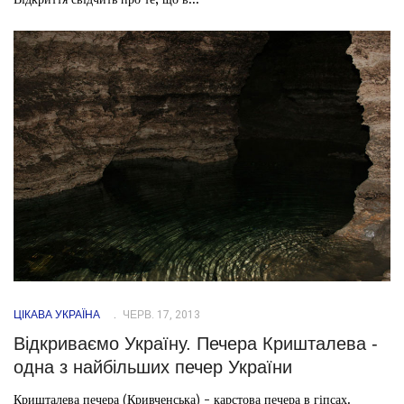
ЦІКАВА УКРАЇНА
ЧЕРВ. 17, 2013
Відкриваємо Україну. Печера Кришталева -
одна з найбільших печер України
Кришталева печера (Кривченська) - карстова печера в гіпсах.