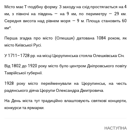
Місто має Т-подібну форму. З заходу на схід простягається на 4
км, з півночі на південь — на 9 км, по периметру — 29 км.
Середня висота над рівнем моря — 9 м. Площа становить 60
км².
Перша згадка про місто (Олешшя) датована 1084 роком, як
місто Київської Русі.
У 1711–1728 рр. на місці Цюрупинська стояла Олешківська Січ.
Від 1802 до 1920 року місто було центром Дніпровського повіту
Таврійської губернії.
1928 року місто перейменували на Цюрупинськ, на честь
радянського діяча Цюрупи Олександра Дмитровича.
На День міста тут традиційно влаштовують святкові концерти,
конкурси та ярмарки.
НАСТУПНА