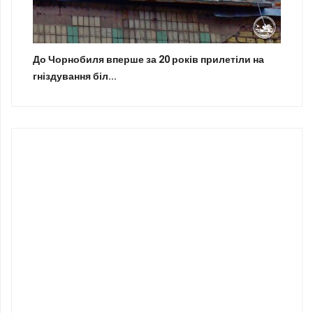
До Чорнобиля вперше за 20 років прилетіли на
гніздування біл...