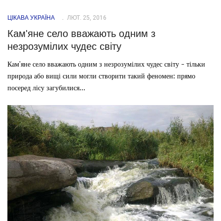
ЦІКАВА УКРАЇНА
ЛЮТ. 25, 2016
Кам'яне село вважають одним з
незрозумілих чудес світу
Кам'яне село вважають одним з незрозумілих чудес світу - тільки
природа або вищі сили могли створити такий феномен: прямо
посеред лісу загубилися...