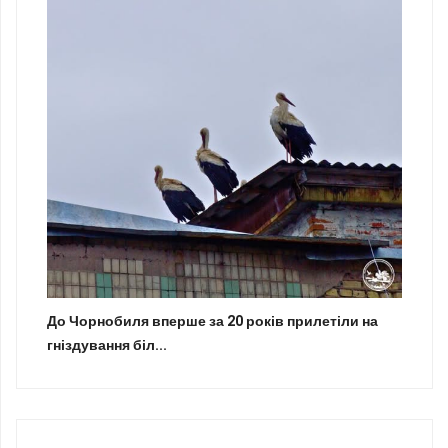
До Чорнобиля вперше за 20 років прилетіли на
гніздування біл...