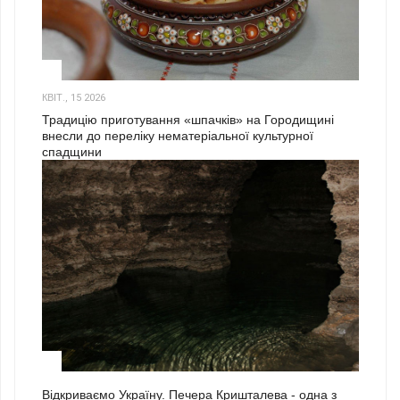
3
КВІТ., 15 2026
Традицію приготування «шпачків» на Городищині
внесли до переліку нематеріальної культурної
спадщини
1
Відкриваємо Україну. Печера Кришталева - одна з