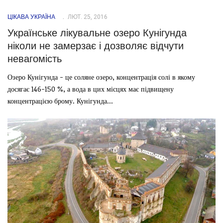
ЦІКАВА УКРАЇНА
ЛЮТ. 25, 2016
Українське лікувальне озеро Кунігунда
ніколи не замерзає і дозволяє відчути
невагомість
Озеро Кунігунда - це соляне озеро, концентрація солі в якому
досягає 146-150 %, а вода в цих місцях має підвищену
концентрацією брому. Кунігунда...