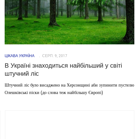
ЦІКАВА УКРАЇНА
СЕРП. 9, 2017
В Україні знаходиться найбільший у світі
штучний ліс
Штучний ліс було висаджено на Херсонщині аби зупинити пустелю
Олешківські піски (до слова теж найбільшу Європі)