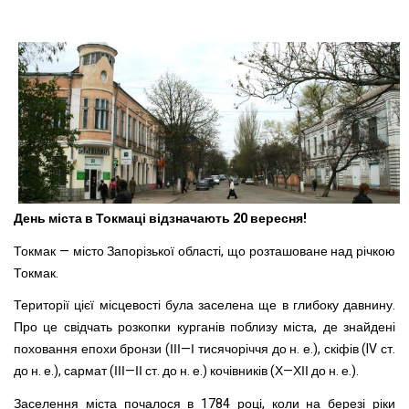
День міста в Токмаці відзначають 20 вересня!
Токмак — місто Запорізької області, що розташоване над річкою
Токмак.
Території цієї місцевості була заселена ще в глибоку давнину.
Про це свідчать розкопки курганів поблизу міста, де знайдені
поховання епохи бронзи (ІІІ—І тисячоріччя до н. е.), скіфів (IV ст.
до н. е.), сармат (ІІІ—ІІ ст. до н. е.) кочівників (Х—ХІІ до н. е.).
Заселення міста почалося в 1784 році, коли на березі ріки