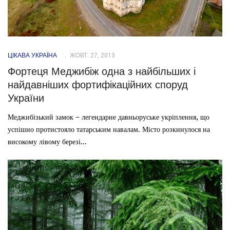
ЦІКАВА УКРАЇНА
ЖОВТ. 27, 2013
Фортеця Меджибіж одна з найбільших і
найдавніших фортифікаційних споруд
України
Меджибізький замок – легендарне давньоруське укріплення, що
успішно протистояло татарським навалам. Місто розкинулося на
високому лівому березі...