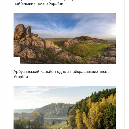
найбільших печер України
2
Арбузинський каньйон одне з найкрасивіших місць
України