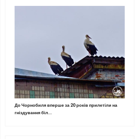
До Чорнобиля вперше за 20 років прилетіли на
гніздування біл...