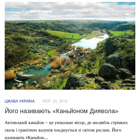
ЦІКАВА УКРАЇНА
ЛЮТ. 23, 2016
Його називають «Каньйоном Диявола»
Актовський каньйон – це унікальне місце, де ансамбль стрімких
скель і гранітних валунів поєднується зі світом рослин. Його
називають «Каньйон...