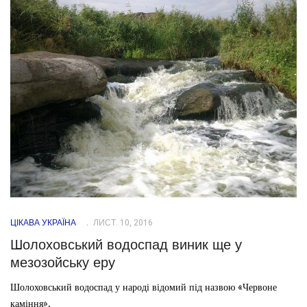
ЦІКАВА УКРАЇНА
ЛИСТ. 10, 2016
Шолоховський водоспад виник ще у
мезозойську еру
Шолоховський водоспад у народі відомий під назвою «Червоне
каміння».