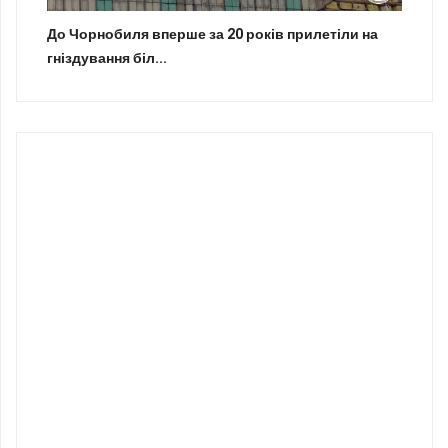
До Чорнобиля вперше за 20 років прилетіли на
гніздування біл...