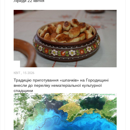
Ліриди 22 квітня
3
КВІТ., 15 2026
Традицію приготування «шпачків» на Городищині
внесли до переліку нематеріальної культурної
спадщини