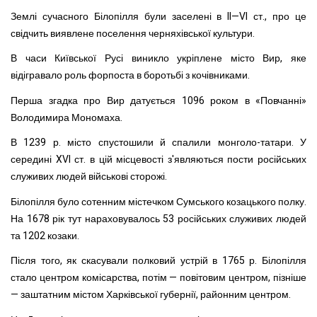
Землі сучасного Білопілля були заселені в II—VI ст., про це
свідчить виявлене поселення черняхівської культури.
В часи Київської Русі виникло укріплене місто Вир, яке
відігравало роль форпоста в боротьбі з кочівниками.
Перша згадка про Вир датується 1096 роком в «Повчанні»
Володимира Мономаха.
В 1239 р. місто спустошили й спалили монголо-татари. У
середині XVI ст. в цій місцевості з'являються пости російських
служивих людей військові сторожі.
Білопілля було сотенним містечком Сумського козацького полку.
На 1678 рік тут нараховувалось 53 російських служивих людей
та 1202 козаки.
Після того, як скасували полковий устрій в 1765 р. Білопілля
стало центром комісарства, потім — повітовим центром, пізніше
— заштатним містом Харківської губернії, районним центром.