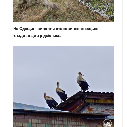
На Одещині виявили старовинне козацьке
кладовище з рідкісним...