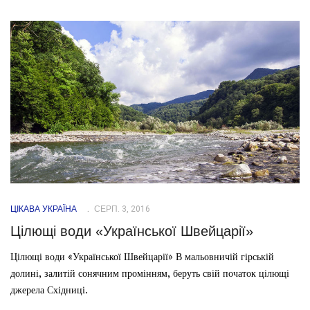
ЦІКАВА УКРАЇНА
СЕРП. 3, 2016
Цілющі води «Української Швейцарії»
Цілющі води «Української Швейцарії» В мальовничій гірській
долині, залитій сонячним промінням, беруть свій початок цілющі
джерела Східниці.