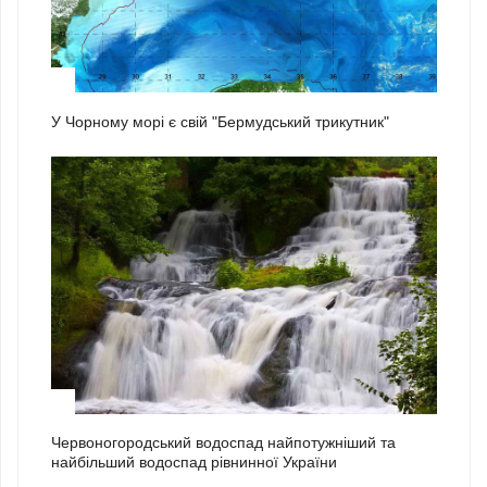
1
У Чорному морі є свій "Бермудський трикутник"
2
Червоногородський водоспад найпотужніший та
найбільший водоспад рівнинної України