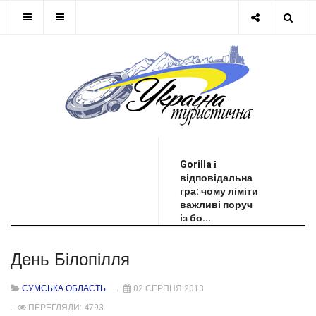
ОСТАННЯ НОВИНА
Gorilla і
відповідальна
гра: чому ліміти
важливі поруч
із бо...
День Білопілля
СУМСЬКА ОБЛАСТЬ
02 СЕРПНЯ 2013
ПЕРЕГЛЯДИ: 4793