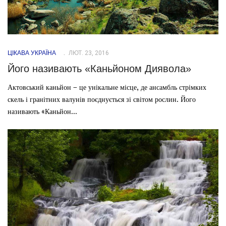
ЦІКАВА УКРАЇНА
ЛЮТ. 23, 2016
Його називають «Каньйоном Диявола»
Актовський каньйон – це унікальне місце, де ансамбль стрімких
скель і гранітних валунів поєднується зі світом рослин. Його
називають «Каньйон...