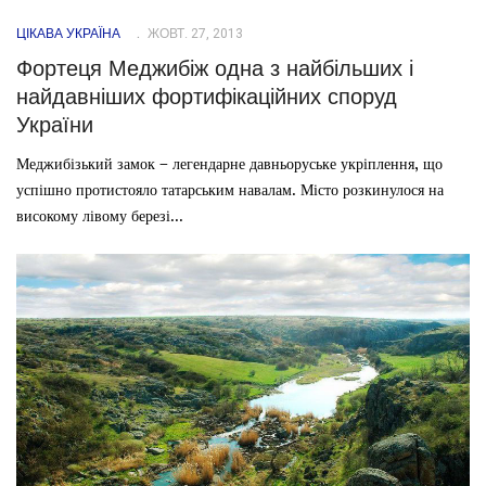
ЦІКАВА УКРАЇНА
ЖОВТ. 27, 2013
Фортеця Меджибіж одна з найбільших і
найдавніших фортифікаційних споруд
України
Меджибізький замок – легендарне давньоруське укріплення, що
успішно протистояло татарським навалам. Місто розкинулося на
високому лівому березі...