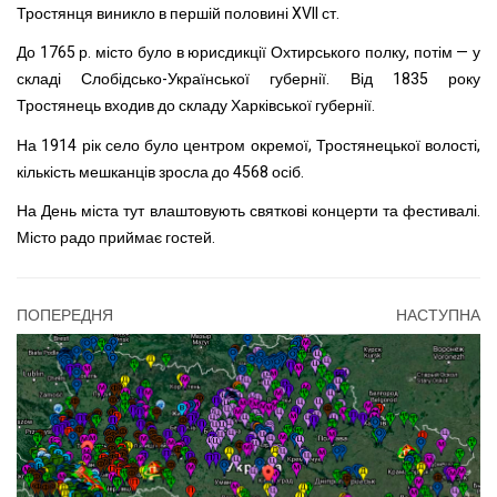
Тростянця виникло в першій половині XVII ст.
До 1765 р. місто було в юрисдикції Охтирського полку, потім — у
складі Слобідсько-Української губернії. Від 1835 року
Тростянець входив до складу Харківської губернії.
На 1914 рік село було центром окремої, Тростянецької волості,
кількість мешканців зросла до 4568 осіб.
На День міста тут влаштовують святкові концерти та фестивалі.
Місто радо приймає гостей.
ПОПЕРЕДНЯ
НАСТУПНА