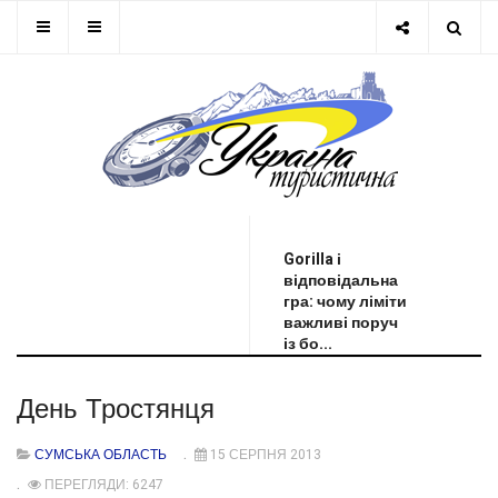
ОСТАННЯ НОВИНА
Gorilla і
відповідальна
гра: чому ліміти
важливі поруч
із бо...
День Тростянця
СУМСЬКА ОБЛАСТЬ
15 СЕРПНЯ 2013
ПЕРЕГЛЯДИ: 6247