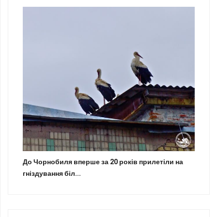
До Чорнобиля вперше за 20 років прилетіли на
гніздування біл...