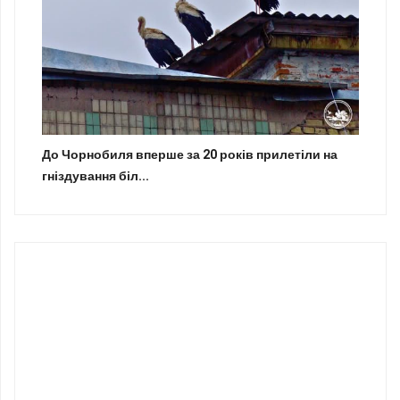
До Чорнобиля вперше за 20 років прилетіли на
гніздування біл...