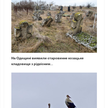
На Одещині виявили старовинне козацьке
кладовище з рідкісним...