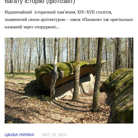
багату історію (фотозвіт)
Надзвичайний історичний пам'ятник ХІV-ХVII століття,
знаменитий своєю архітектурою - замок «Паланок» так оригінально
названий через споруджені...
ЦІКАВА УКРАЇНА
ЛЮТ. 25, 2016