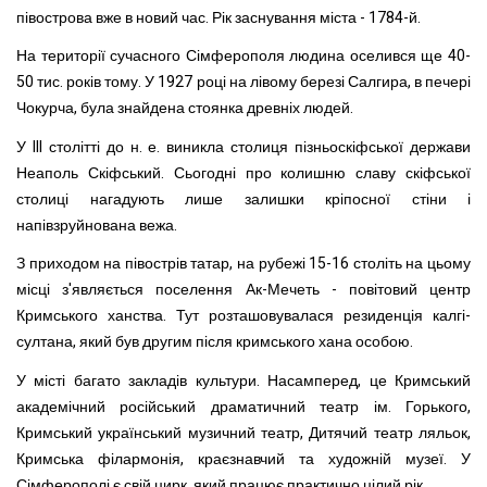
півострова вже в новий час. Рік заснування міста - 1784-й.
На території сучасного Сімферополя людина оселився ще 40-
50 тис. років тому. У 1927 році на лівому березі Салгира, в печері
Чокурча, була знайдена стоянка древніх людей.
У III столітті до н. е. виникла столиця пізньоскіфської держави
Неаполь Скіфський. Сьогодні про колишню славу скіфської
столиці нагадують лише залишки кріпосної стіни і
напівзруйнована вежа.
З приходом на півострів татар, на рубежі 15-16 століть на цьому
місці з'являється поселення Ак-Мечеть - повітовий центр
Кримського ханства. Тут розташовувалася резиденція калгі-
султана, який був другим після кримського хана особою.
У місті багато закладів культури. Насамперед, це Кримський
академічний російський драматичний театр ім. Горького,
Кримський український музичний театр, Дитячий театр ляльок,
Кримська філармонія, краєзнавчий та художній музеї. У
Сімферополі є свій цирк, який працює практично цілий рік.