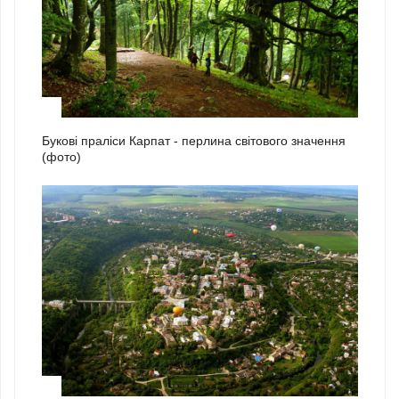
2
Букові праліси Карпат - перлина світового значення
(фото)
3