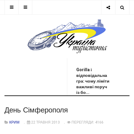
ОСТАННЯ НОВИНА
Gorilla і
відповідальна
гра: чому ліміти
важливі поруч
із бо...
День Сімферополя
КРИМ
22 ТРАВНЯ 2013
ПЕРЕГЛЯДИ: 4166