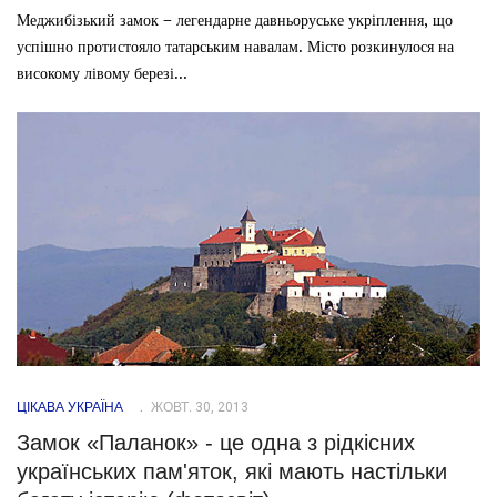
Меджибізький замок – легендарне давньоруське укріплення, що
успішно протистояло татарським навалам. Місто розкинулося на
високому лівому березі...
ЦІКАВА УКРАЇНА
ЖОВТ. 30, 2013
Замок «Паланок» - це одна з рідкісних
українських пам'яток, які мають настільки