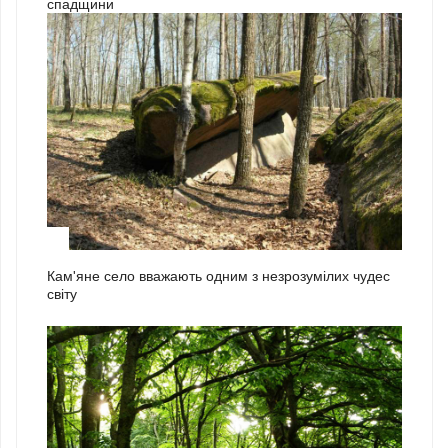
спадщини
1
Кам'яне село вважають одним з незрозумілих чудес
світу