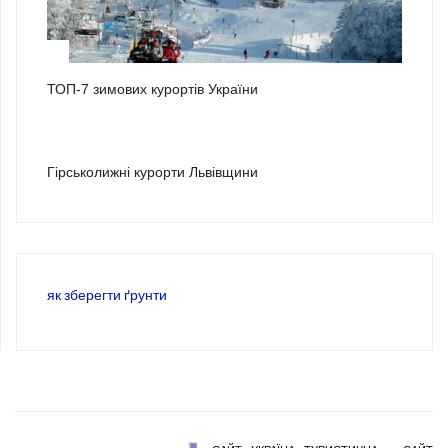
2
ТОП-7 зимових курортів України
3
Гірськолижні курорти Львівщини
як зберегти ґрунти