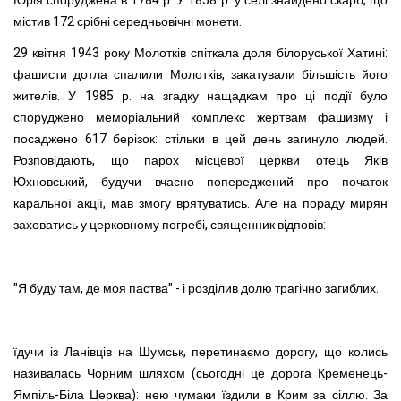
Юрія споруджена в 1784 р. У 1858 р. у селі знайдено скарб, що
містив 172 срібні середньовічні монети.
29 квітня 1943 року Молотків спіткала доля білоруської Хатині:
фашисти дотла спалили Молотків, закатували більшість його
жителів. У 1985 р. на згадку нащадкам про ці події було
споруджено меморіальний комплекс жертвам фашизму і
посаджено 617 берізок: стільки в цей день загинуло людей.
Розповідають, що парох місцевої церкви отець Яків
Юхновський,
будучи вчасно попереджений про початок
каральної акції, мав змогу врятуватись. Але на пораду мирян
заховатись у церковному погребі, священник відповів:
"Я буду там, де моя паства" - і розділив долю трагічно загиблих.
їдучи із Ланівців на Шумськ, перетинаємо дорогу, що колись
називалась Чорним шляхом (сьогодні це дорога Кременець-
Ямпіль-Біла Церква): нею чумаки їздили в Крим за сіллю. За