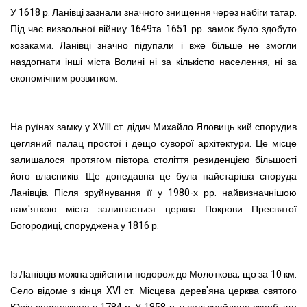
У 1618 р. Ланівці зазнали значного знищення через набіги татар.
Під час визвольної війниу 1649та 1651 рр. замок було здобуто
козаками. Ланів
ці значно підупали і вже більше не змогли
наздогнати інші міста Волині ні за кількістю населення, ні за
економічним розвитком.
На руїнах замку у XVIII ст. дідич Михайло Яловиць кий спорудив
цегляний палац простої і дещо суворої архітектури. Це місце
залишалося протягом півтора століття резиденцією більшості
його власників. Ще донедавна це була найстаріша споруда
Ланівців. Після зруйнування її у 1980-х рр.
найвизначнішою
пам'яткою міста залишається церква Покрови Пресвятої
Богородиці, споруджена у 1816 р.
Із Ланівців можна здійснити подорож до Молоткова, що за 10 км.
Село відоме з кінця XVI ст. Місцева дерев'яна церква святого