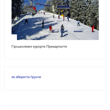
3
Гірськолижні курорти Прикарпаття
як зберегти ґрунти