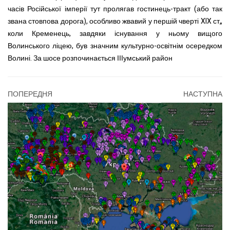
часів Російської імперії тут пролягав гостинець-тракт (або так
звана стовпова дорога), особливо жвавий у першій чверті XIX ст„
коли Кременець, завдяки існування у ньому вищого
Волинського ліцею, був значним культурно-освітнім осередком
Волині. За шосе розпочинається ІІІумський район
ПОПЕРЕДНЯ
НАСТУПНА