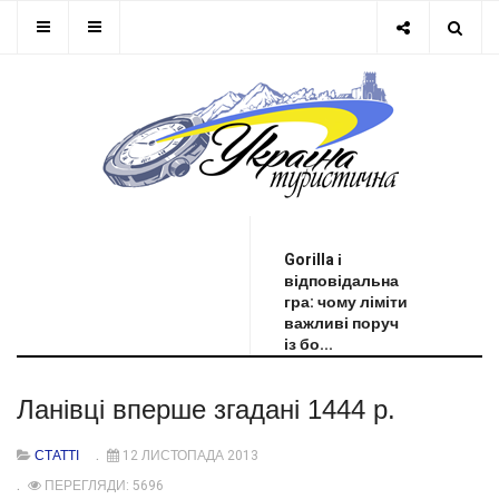
ОСТАННЯ НОВИНА
Gorilla і
відповідальна
гра: чому ліміти
важливі поруч
із бо...
Ланівці вперше згадані 1444 р.
СТАТТІ
12 ЛИСТОПАДА 2013
ПЕРЕГЛЯДИ: 5696