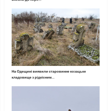
На Одещині виявили старовинне козацьке
кладовище з рідкісним...