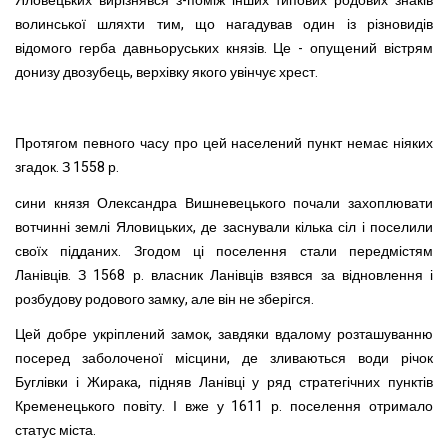
Яловецьких вирізнявся
з-поміж інших типових родових знаків
волинської шляхти тим, що нагадував один із різновидів
відомого герба давньоруських князів. Це - опущений вістрям
донизу двозубець, верхівку якого увінчує хрест.
Протягом певного часу про цей населений пункт немає ніяких
згадок. З 1558 р.
сини князя Олександра Вишневецького почали захоплювати
вотчинні землі Яловицьких, де заснували кілька сіл і поселили
своїх підданих. Згодом ці поселення стали передмістям
Ланівців. З 1568 р. власник Ланівців взявся за відновлення і
розбудову родового замку, але він не зберігся.
Цей добре укріплений замок, завдяки вдалому розташуванню
посеред заболоченої місцини, де зливаються води річок
Буглівки і Жирака, підняв Ланівці у ряд стратегічних пунктів
Кременецького повіту. І вже у 1611 р. поселення отримало
статус міста.