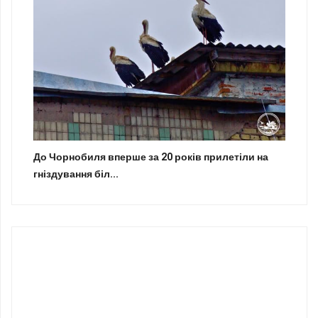
До Чорнобиля вперше за 20 років прилетіли на
гніздування біл...