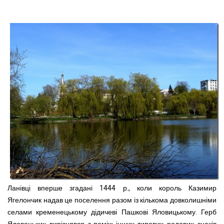
Ланівці вперше згадані 1444 р., коли король Казимир
Ягелончик
надав це поселення разом із кількома довколишніми
селами кременецькому дідичеві Пашкові Яловицькому. Герб