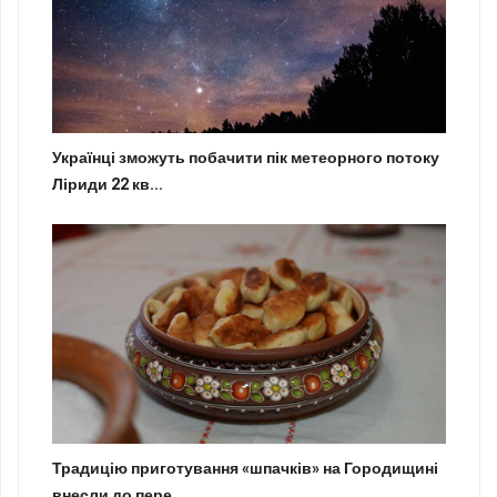
Українці зможуть побачити пік метеорного потоку
Ліриди 22 кв...
Традицію приготування «шпачків» на Городищині
внесли до пере...