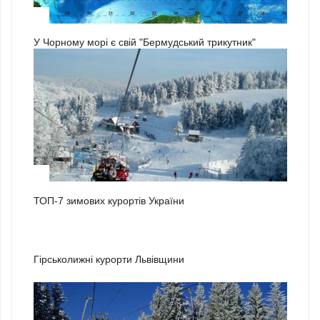
3
У Чорному морі є свій "Бермудський трикутник"
1
ТОП-7 зимових курортів України
2
Гірськолижні курорти Львівщини