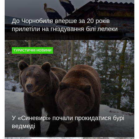
До Чорнобиля вперше за 20 років
прилетіли на гніздування білі лелеки
ТУРИСТИЧНІ НОВИНИ
У «Синевирі» почали прокидатися бурі
ведмеді