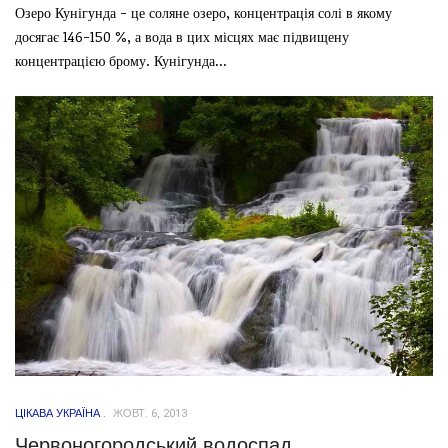
Озеро Кунігунда - це соляне озеро, концентрація солі в якому
досягає 146-150 %, а вода в цих місцях має підвищену
концентрацією брому. Кунігунда...
ЦІКАВА УКРАЇНА
ЖОВТ. 6, 2013
Червоногородський водоспад