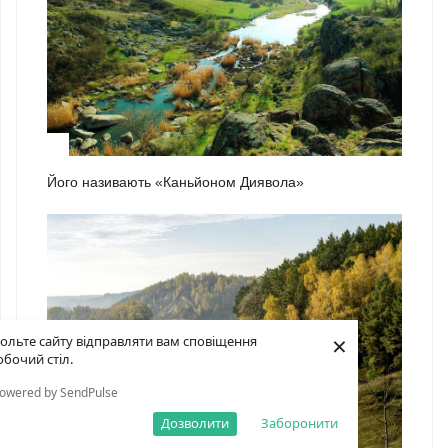
1
Його називають «Каньйоном Диявола»
×
ольте сайту відправляти вам сповіщення
обочий стіл.
owered by SendPulse
Дозволити
Заборонити
2