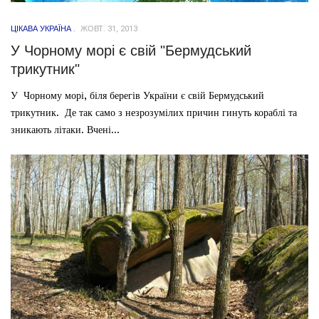
ЦІКАВА УКРАЇНА
ЖОВТ. 31, 2013
У Чорному морі є свій "Бермудський
трикутник"
У Чорному морі, біля берегів України є свій Бермудський
трикутник. Де так само з незрозумілих причин гинуть кораблі та
зникають літаки. Вчені...