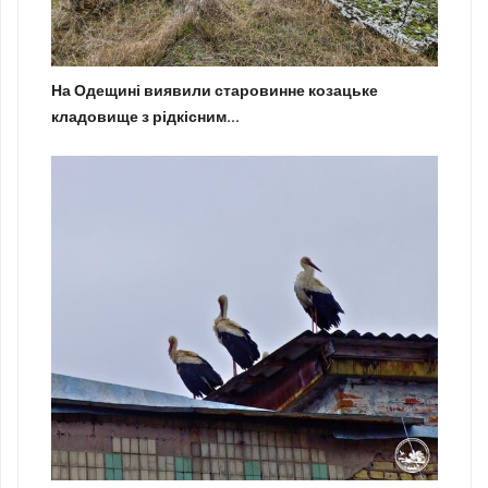
На Одещині виявили старовинне козацьке
кладовище з рідкісним...