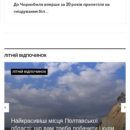
До Чорнобиля вперше за 20 років прилетіли на
гніздування біл...
ЛІТНІЙ ВІДПОЧИНОК
ЛІТНІЙ ВІДПОЧИНОК
Найкрасивіші місця Полтавської
області: що вам треба побачити і куди