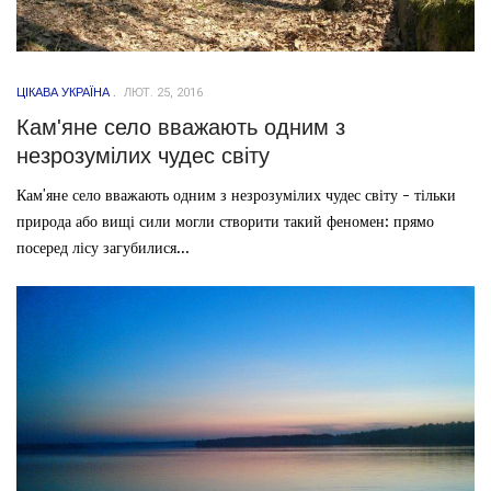
ЦІКАВА УКРАЇНА
ЛЮТ. 25, 2016
Кам'яне село вважають одним з
незрозумілих чудес світу
Кам'яне село вважають одним з незрозумілих чудес світу - тільки
природа або вищі сили могли створити такий феномен: прямо
посеред лісу загубилися...