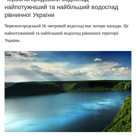
найпотужніший та найбільший водоспад
рівнинної України
Червоногородський 16-метровий водоспад має чотири каскади. Це
найпотужніший та найбільший водоспад рівнинної території
України.