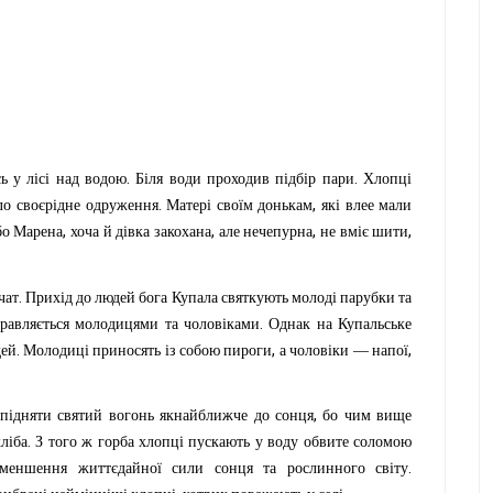
.
.
сь
у
лісі
над
водою
Біля
води
проходив
підбір
пари
Хлопці
.
,
ло
своєрідне
одруження
Матері
своїм
донькам
які
влее
мали
,
,
,
,
бо
Марена
хоча
й
дівка
закохана
але
нечепурна
не
вміє
шити
.
чат
Прихід
до
людей
бога
Купала
святкують
молоді
парубки
та
.
равляється
молодицями
та
чоловіками
Однак
на
Купальське
.
,
,
ей
Молодиці
приносять
із
собою
пироги
а
чоловіки
—
напої
,
підняти
святий
вогонь
якнайближче
до
сонця
бо
чим
вище
.
хліба
З
того
ж
горба
хлопці
пускають
у
воду
обвите
соломою
.
зменшення
життєдайної
сили
сонця
та
рослинного
світу