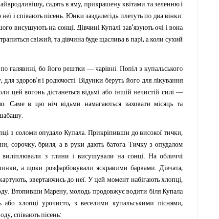
,
,
найвродливішу
садять
в
яму
прикрашену
квітами
та
зеленню
і
.
:
о
неї
і
співають
пісень
Юнки
заздалегідь
плетуть
по
два
вінки
.
'
шого
висушують
на
сонці
Дівчині
Купалі
зав
язують
очі
і
вона
,
,
трапиться
свіжий
та
дівчина
буде
щаслива
в
парі
а
коли
сухий
,
.
по
галявині
бо
його
рештки
—
чарівні
Попіл
з
купальського
,
'
.
у
для
здоров
я
і
родючості
Відунки
беруть
його
для
лікування
оли
цей
вогонь
дістанеться
відьмі
або
іншій
нечистій
силі
—
.
ло
Саме
в
цю
ніч
відьми
намагаються
заховати
місяць
та
.
шабашу
.
,
пці
з
соломи
опудало
Купала
Прикріпивши
до
високої
тички
,
,
,
.
ни
сорочку
бриля
а
в
руки
дають
батога
Тичку
з
опудалом
.
виліплювали
з
глини
і
висушували
на
сонці
На
обличчі
,
.
,
линки
а
щоки
розфарбовували
яскравими
барвами
Дівчата
,
.
,
жартують
звертаючись
до
неї
У
цей
момент
набігають
хлопці
.
,
оду
Втопивши
Марену
молодь
продовжує
водити
біля
Купала
,
,
ь
або
хлопці
урочисто
з
веселими
купальськими
піснями
,
:
воду
співають
пісень