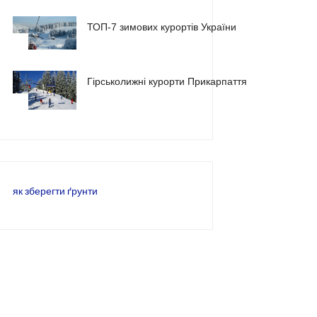
ТОП-7 зимових курортів України
2
Гірськолижні курорти Прикарпаття
3
як зберегти ґрунти