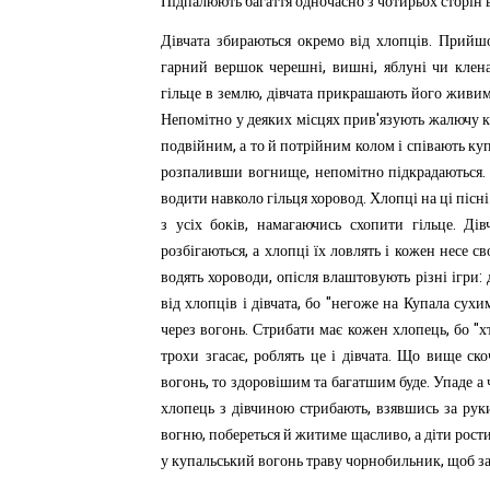
Підпалюють
багаття
одночасно
з
чотирьох
сторін
.
Дівчата
збираються
окремо
від
хлопців
Прийш
,
,
гарний
вершок
черешні
вишні
яблуні
чи
клен
,
гільце
в
землю
дівчата
прикрашають
його
живи
'
Непомітно
у
деяких
місцях
прив
язують
жалючу
,
подвійним
а
то
й
потрійним
колом
і
співають
ку
,
розпаливши
вогнище
непомітно
підкрадаються
.
водити
навколо
гільця
хоровод
Хлопці
на
ці
пісні
,
.
з
усіх
боків
намагаючись
схопити
гільце
Дів
,
розбігаються
а
хлопці
їх
ловлять
і
кожен
несе
св
,
:
водять
хороводи
опісля
влаштовують
різні
ігри
,
"
від
хлопців
і
дівчата
бо
негоже
на
Купала
сухи
.
,
"
через
вогонь
Стрибати
має
кожен
хлопець
бо
х
,
.
трохи
згасає
роблять
це
і
дівчата
Що
вище
ско
,
.
вогонь
то
здоровішим
та
багатшим
буде
Упаде
а
,
хлопець
з
дівчиною
стрибають
взявшись
за
рук
,
,
вогню
побереться
й
житиме
щасливо
а
діти
рост
,
у
купальський
вогонь
траву
чорнобильник
щоб
з