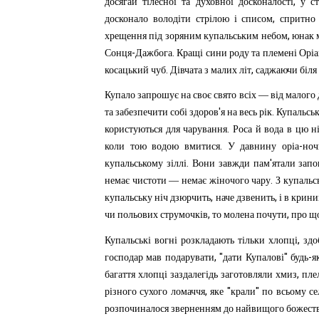
,
досягай
тілесної
та
духовної
досконалості
у
с
,
досконало
володіти
стрілою
і
списом
спритно
,
хрещення
під
зоряним
купальським
небом
юнак
-
.
Сонця
Дажбога
Кращі
сини
роду
та
племені
Орі
.
,
косацький
чуб
Дівчата
з
малих
літ
саджаючи
біля
Купало
запрошує
на
своє
свято
всіх
—
від
малого
'
.
та
забезпечити
собі
здоров
я
на
весь
рік
Купальсь
.
користуються
для
чарування
Роса
й
вода
в
цю
н
.
-
коли
тою
водою
вмитися
У
давнину
оріа
ноч
.
'
купальському
зіллі
Вони
завжди
пам
ятали
запо
.
немає
чистоти
—
немає
жіночого
чару
З
купальс
,
,
купальську
ніч
дзюрчить
наче
дзвенить
і
в
крини
,
,
чи
польових
струмочків
то
молена
почути
про
щ
,
Купальські
вогні
розкладають
тільки
хлопці
здо
, "
"
-
господар
мав
подарувати
дати
Купалові
будь
я
,
багаття
хлопці
заздалегідь
заготовляли
хмиз
пле
,
"
"
різного
сухого
ломаччя
яке
крали
по
всьому
се
розпо
чиналося
зверненням
до
найвищого
божест