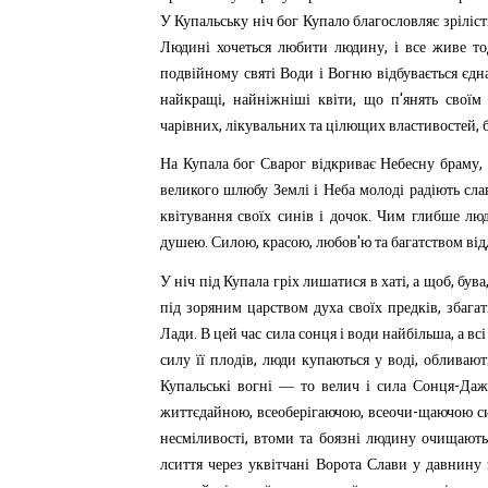
У
Купальську
ніч
бог
Купало
благословляє
зріліст
,
Людині
хочеться
любити
людину
і
все
живе
то
подвійному
святі
Води
і
Вогню
відбувається
єдн
,
,
'
найкращі
найніжніші
квіти
що
п
янять
своїм
,
,
чарівних
лікувальних
та
цілющих
властивостей
,
На
Купала
бог
Сварог
відкриває
Небесну
браму
великого
шлюбу
Землі
і
Неба
молоді
радіють
сла
.
квітування
своїх
синів
і
дочок
Чим
глибше
лю
.
,
,
'
душею
Силою
красою
любов
ю
та
багатством
ві
,
,
У
ніч
під
Купала
гріх
лишатися
в
хаті
а
щоб
бува
,
під
зоряним
царством
духа
своїх
предків
збага
.
,
Лади
В
цей
час
сила
сонця
і
води
найбільша
а
всі
,
,
силу
її
плодів
люди
купаються
у
воді
обливают
-
Купальські
вогні
—
то
велич
і
сила
Сонця
Даж
,
,
-
життєдайною
всеоберігаючою
всеочи
щаючою
с
,
несміливості
втоми
та
боязні
людину
очищают
лсиття
через
уквітчані
Ворота
Слави
у
давнину