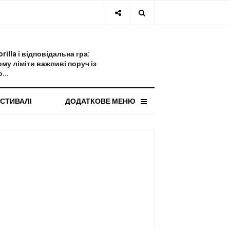
СТАННЯ НОВИНА
orilla і відповідальна гра:
ому ліміти важливі поруч із
...
СТИВАЛІ
ДОДАТКОВЕ МЕНЮ