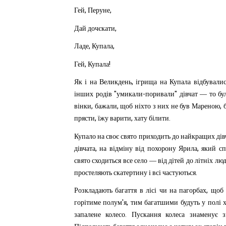
,
,
Гей
Перуне
,
Дай
дочєкати
,
,
Ладе
Купала
,
!
Гей
Купала
,
Як
і
на
Великдень
ігрища
на
Купала
відбували
"
-
"
інших
родів
умикали
поривали
дівчат
—
то
бу
,
,
,
вінки
бажали
щоб
ніхто
з
них
не
був
Мареною
,
,
.
прясти
їжу
варити
хату
білити
Купало
на
своє
свято
приходить
до
найкращих
дів
,
,
дівчата
на
відміну
від
похорону
Ярила
який
сп
свято
сходиться
все
село
—
від
дітей
до
літніх
люд
.
простеляють
скатертину
і
всі
частуються
,
Розкладають
багаття
в
лісі
чи
на
пагорбах
щоб
'
,
горітиме
полум
я
тим
багатшими
будуть
у
полі
.
запалене
колесо
Пускання
колеса
знаменує