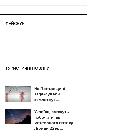
ФЕЙСБУК
ТУРИСТИЧНІ НОВИНИ
На Полтавщині
зафіксували
землетрус...
Українці зможуть
побачити пік
метеорного потоку
Ліриди 22 кв...