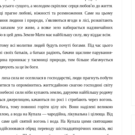
,
'
.
ь
усього
сущого
а
молодим
скріплює
серця
любов
ю
до
життя
,
.
ді
прагне
любові
ніжності
та
розмноження
Саме
на
цьому
,
'
,
ання
людини
і
природи
з
являються
ягоди
в
лісі
розквітають
,
запахом
усе
живе
а
всяке
зело
набирається
надзвичайних
-
,
.
бо
в
цей
день
Земля
Мати
має
найбільшу
силу
яку
віддає
всім
.
тому
всі
молитви
людей
будуть
почуті
богами
Під
час
цього
,
,
-
ві
своїх
батьків
а
батьки
радіють
бачачи
щасливе
парування
,
дина
проникає
у
таємниці
природи
тим
більше
збагачується
.
ддячують
за
це
їм
боги
,
,
лиха
сила
не
оселилася
в
господарстві
люди
прагнуть
побути
титися
та
опромінитись
життєдайною
снагою
господині
світу
,
небесні
сили
ніби
купають
землю
даруючи
найбільшу
родючу
,
.
ься
джерелицею
качаються
по
росі
і
стрибають
через
вогонь
,
.
бога
тому
повинні
горіти
цілу
ніч
Вони
наділені
великою
,
,
.
илою
а
вода
на
Купала
—
чародійна
лікувальна
і
цілюща
Від
.
ь
саме
цей
святий
вогонь
і
вода
На
Купала
цими
святощами
,
здійснювався
обряд
переводу
шістнадцятирічних
юнаків
які