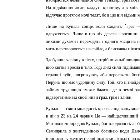
набирається
незвичайної
сили
і
знахарі
зривають
,
На
підвіконня
люди
кладуть
кропиву
а
в
хліва
,
відлучає
протягом
ночі
телят
бо
в
цю
ніч
відьми
х
,
, "
Лише
на
Купала
сонце
коли
сходить
грає
.
одружується
Лише
в
цю
ніч
дерева
і
рослини
лихими
духами
і
переходять
з
одного
місця
на
і
,
мить
перетворюється
на
срібло
а
блискавка
нікого
,
Здобувши
чарівну
квітку
потрібно
якнайшвидш
.
щоб
квітка
вросла
в
тіло
Тоді
лихі
сили
підіймаю
,
,
страшні
зуби
погрожують
аби
перелякати
йог
,
.
,
Перуна
що
має
чудодійну
силу
Той
хто
її
знайд
,
зайвих
труднощів
зможе
бачити
де
в
землі
за
,
.
відвертатиме
від
своєї
ниви
град
грім
і
зливи
,
,
,
Купало
—
свято
молодості
краси
сподівань
моло
23
24
.
в
ніч
з
на
червня
Це
—
найщасливіший
-
,
,
Матінкою
природою
Купало
бог
плодючості
люб
Семиярила
з
життєдайною
богинею
води
Дан
приносять
у
жертву
перші
пожитки
літнього
розк