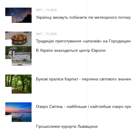
КВІТ., 19 2026
Українці зможуть побачити пік метеорного потоку
2
КВІТ., 15 2026
Традицію приготування «шпачків» на Городищині
3
В Україні знаходиться центр Європи
1
Букові праліси Карпат - перлина світового значе
2
Озеро Світязь - найбільше і найглибше озеро пр
3
1
Гірськолижні курорти Львівщини