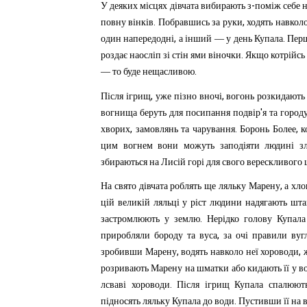
-
У
деяких
місцях
дівчата
вибирають
з
поміж
себе
.
,
повну
вінків
Побравшись
за
руки
ходять
навкол
,
.
один
напередодні
а
інший
—
у
день
Купала
Пер
.
роздає
наосліп
зі
стін
ями
віночки
Якщо
котрійсь
.
—
то
буде
нещасливою
,
,
Після
ігрищ
уже
пізно
вночі
вогонь
розкидають
'
вогнища
беруть
для
посипання
подвір
я
та
город
,
.
,
хворих
замовлянь
та
чарування
Боронь
Более
к
цим
вогнем
вони
можуть
заподіяти
людині
з
збираються
на
Лисій
горі
для
свого
верескливого
,
На
свято
дівчата
роблять
ще
ляльку
Марену
а
хло
цій
великій
ляльці
у
ріст
людини
надягають
шта
.
застромлюють
у
землю
Нерідко
голову
Купала
,
приробляли
бороду
та
вуса
за
очі
правили
вуг
,
,
зробивши
Марену
водять
навколо
неї
хороводи
розривають
Марену
на
шматки
або
кидають
її
у
в
.
лсваві
хороводи
Після
ігрищ
Купала
спалюют
.
підносять
ляльку
Купала
до
води
Пустивши
її
на