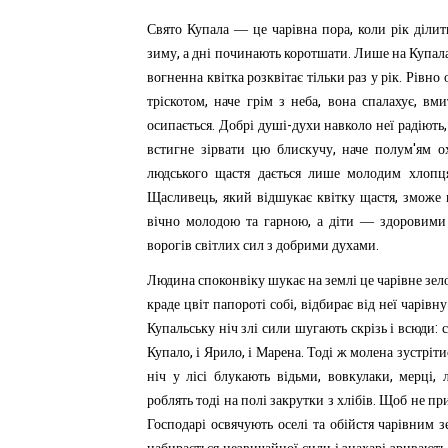
,
Свято
Купала
—
це
чарівна
пора
коли
рік
ділит
,
.
зиму
а
дні
починають
коротшати
Лише
на
Купал
.
вогненна
квітка
розквітає
тільки
раз
у
рік
Рівно
,
,
,
тріскотом
наче
грім
з
неба
вона
спалахує
вми
.
-
осипається
Добрі
душі
духи
навколо
неї
радіють
,
'
встигне
зірвати
цю
блискучу
наче
полум
ям
о
людського
щастя
дається
лише
молодим
хлопц
,
,
Щасливець
який
відшукає
квітку
щастя
зможе
,
вічно
молодою
та
гарною
а
діти
—
здоровими
.
ворогів
світлих
сил
з
добрими
духами
Людина
споконвіку
шукає
на
землі
це
чарівне
зел
,
краде
цвіт
папороті
собі
відбирає
від
неї
чарівну
:
Купальську
ніч
злі
сили
шугають
скрізь
і
всюди
,
,
.
Купало
і
Ярило
і
Марена
Тоді
ж
молена
зустріти
,
,
,
ніч
у
лісі
блукають
відьми
вовкулаки
мерці
.
роблять
тоді
на
полі
закрутки
з
хлібів
Щоб
не
пр
Господарі
освячують
оселі
та
обійстя
чарівним
з