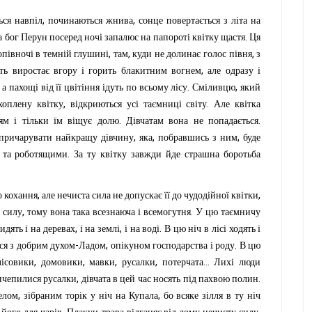
,
,
ься
навпіл
починаються
жнива
сонце
повертається
з
літа
на
.
а
бог
Перун
посеред
ночі
запалює
на
папороті
квітку
щастя
Ця
,
,
,
опівночі
в
темній
глушині
там
куди
не
долинає
голос
півня
з
,
ть
виростає
вгору
і
горить
блакитним
вогнем
але
одразу
і
,
.
,
а
пахощі
від
її
цвітіння
ідуть
по
всьому
лісу
Сміливцю
який
,
.
хоплену
квітку
відкриються
усі
таємниці
світу
Але
квітка
.
.
ям
і
тільки
їм
віщує
долю
Дівчатам
вона
не
попадається
,
,
,
причарувати
найкращу
дівчину
яка
побравшись
з
ним
буде
.
та
роботящими
За
ту
квітку
завжди
йде
страшна
боротьба
,
,
о
кохання
але
нечиста
сила
не
допускає
її
до
чудодійної
квітки
,
.
силу
тому
вона
така
всезнаюча
і
всемогутня
У
цю
таємничу
,
,
.
сидять
і
на
деревах
і
на
землі
і
на
воді
В
цю
ніч
в
лісі
ходять
і
-
,
.
ся
з
добрим
духом
Ладом
опікуном
господарства
і
роду
В
цю
,
,
,
,
...
лісовики
домовики
мавки
русалки
потерчата
Лихі
люди
,
.
ичепилися
русалки
дівчата
в
цей
час
носять
під
пахвою
полин
,
,
елом
зібраним
торік
у
ніч
на
Купала
бо
всяке
зілля
в
ту
ніч