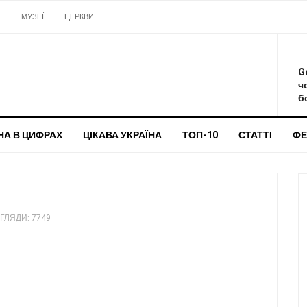
И
МУЗЕЇ
ЦЕРКВИ
О
G
ч
бо
НА В ЦИФРАХ
ЦІКАВА УКРАЇНА
ТОП-10
СТАТТІ
ФЕ
ГЛЯДИ: 7749