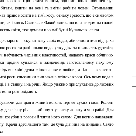
.
,
тан
косаків
Щоб
стати
воїном
здібний
юнак
повинен
був
,
.
бігати
їздити
на
коні
та
вміти
робити
човен
Отримавши
'
,
,
мав
право
носити
на
тім
ї
косу
ознаку
зрілості
що
є
символом
,
-
,
ани
як
і
князь
Святослав
Завойовник
носили
згодом
на
голові
,
.
осель
квіти
теж
думали
про
майбутні
Купальські
свята
,
до
старого
—
скупатися
у
своїх
водах
аби
очиститися
від
гріха
,
,
кою
росою
та
ранішньою
водою
яку
дівчата
приносять
удосвіта
,
,
іч
набувають
чарівних
влас
тивостей
надають
краси
обличчю
ки
щодня
купалися
в
заздалегідь
заготовленому
пахучому
:
,
;
відь
волхвів
душа
жінки
лшве
в
любові
а
тіло
—
в
чистоті
-
.
ької
роси
сльозинки
виплекана
лсіноча
краса
Ось
чому
вода
в
,
,
.
ці
і
в
ставку
і
на
річці
Якщо
уважно
прислухатись
до
лісових
.
о
вони
роз
повідають
.
буваючи
для
цього
живий
вогонь
тертям
сухих
гілок
Колеен
'
.
ку
дерев
яну
річ
—
вийшлу
з
улситку
лопату
а
чи
граблі
Для
.
ли
козубок
з
рогози
й
тягли
його
селом
Для
вогню
накладали
.
,
.
лу
Крали
здебільшого
там
де
була
дівчина
на
виданні
Свято
:
ва