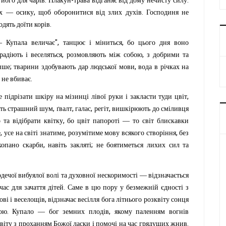
.
-
.
його
для
чарів
Плакун
трава
відганяє
від
дому
нечисту
силу
,
.
х
—
осику
щоб
оборонитися
від
злих
духів
Господиня
не
.
одять
доїти
корів
",
,
—
Купала
величає
танцює
і
міниться
бо
цього
дня
воно
,
,
радіють
і
веселяться
розмовляють
між
собою
з
добрими
та
;
,
нше
тварини
здобувають
дар
людської
мови
вода
в
річках
на
.
не
вбиває
,
е
підрізати
шкіру
на
мізинці
лівої
руки
і
закласти
туди
цвіт
,
,
,
,
ть
страшний
шум
ґвалт
галас
регіт
вишкірюють
до
сміливця
,
о
та
відібрати
квітку
бо
цвіт
папороті
—
то
світ
блискавки
,
,
,
е
усе
на
світі
знатиме
розумітиме
мову
всякого
створіння
без
,
;
копано
скарби
навіть
закляті
не
боятиметься
лихих
сил
та
дечої
вибуялої
волі
та
духовної
нескоримості
—
відзначається
.
час
для
зачаття
дітей
Саме
в
цю
пору
у
безмежній
єдності
з
,
ові
і
веселощів
відзначає
весілля
бога
літнього
розквіту
сонця
.
,
ою
Купало
—
бог
земних
плодів
якому
паленням
вогнів
.
віту
з
проханням
Божої
ласки
і
помочі
на
час
грядущих
жнив