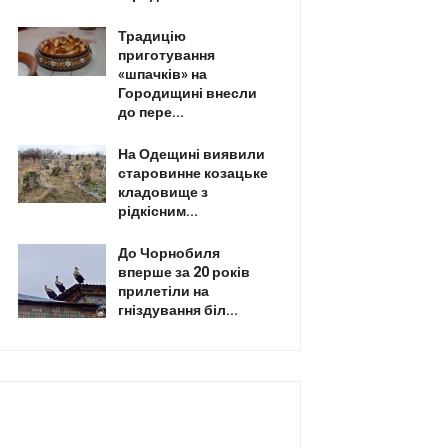
Традицію
приготування
«шпачків» на
Городищині внесли
до пере...
На Одещині виявили
старовинне козацьке
кладовище з
рідкісним...
До Чорнобиля
вперше за 20 років
прилетіли на
гніздування біл...