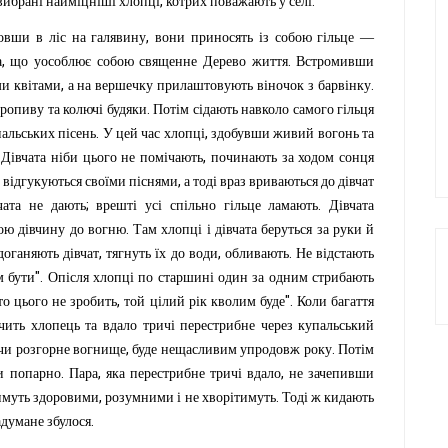
,
.
вибрані
найміцніші
хлопці
котрих
поважають
у
селі
,
овши
в
ліс
на
галявину
вони
приносять
із
собою
гільце
—
,
.
а
що
уособлює
собою
священне
Дерево
життя
Встромивши
,
.
ми
квітами
а
на
вершечку
прилашто
вують
віночок
з
барвінку
.
кропиву
та
колючі
будяки
Потім
сідають
навколо
самого
гільця
.
,
пальських
пісень
У
цей
час
хлопці
здобувши
живий
вогонь
та
.
,
Дівчата
ніби
цього
не
помічають
починають
за
ходом
сонця
,
відгукуються
своїми
піснями
а
тоді
враз
вриваються
до
дівчат
;
.
чата
не
дають
врешті
усі
спільно
гільце
ламають
Дівчата
.
ою
дівчину
до
вогню
Там
хлопці
і
дівчата
беруться
за
руки
й
,
,
.
доганяють
дівчат
тягнуть
їх
до
води
обливають
Не
відстають
".
м
бути
Опісля
хлопці
по
старшині
один
за
одним
стрибають
,
".
то
цього
не
зробить
той
цілий
рік
кволим
буде
Коли
багаття
чить
хлопець
та
вдало
тричі
перестрибне
через
купальський
,
.
чи
розгорне
вогнище
буде
нещасливим
упродовж
року
Потім
.
,
,
и
попарно
Пара
яка
перестрибне
тричі
вдало
не
зачепивши
,
.
имуть
здоровими
розумними
і
не
хворітимуть
Тоді
ж
кидають
.
адумане
збулося