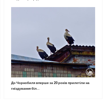
До Чорнобиля вперше за 20 років прилетіли на
гніздування біл...