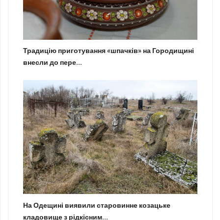
Традицію приготування «шпачків» на Городищині
внесли до пере...
На Одещині виявили старовинне козацьке
кладовище з рідкісним...