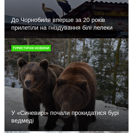
До Чорнобиля вперше за 20 років
прилетіли на гніздування білі лелеки
ТУРИСТИЧНІ НОВИНИ
У «Синевирі» почали прокидатися бурі
ведмеді