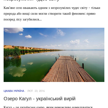
Кам'яне село вважають одним з незрозумілих чудес світу - тільки
природа або вищі сили могли створити такий феномен: прямо
посеред лісу загубилися...
ЦІКАВА УКРАЇНА
ЛЮТ. 23, 2016
Озеро Кагул - український вирій
Кагул – це українське озеро, яким неможливо намилуватися.