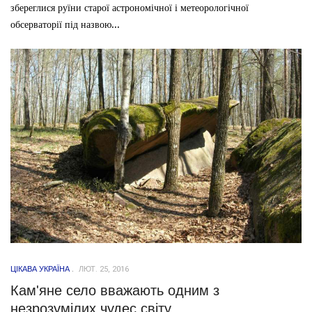
збереглися руїни старої астрономічної і метеорологічної
обсерваторії під назвою...
ЦІКАВА УКРАЇНА
ЛЮТ. 25, 2016
Кам'яне село вважають одним з
незрозумілих чудес світу