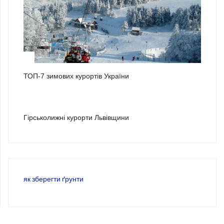
2
ТОП-7 зимових курортів України
3
Гірськолижні курорти Львівщини
як зберегти ґрунти