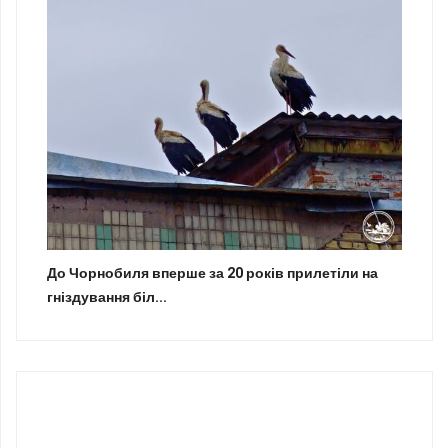
До Чорнобиля вперше за 20 років прилетіли на
гніздування біл...